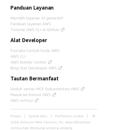
Panduan Layanan
Memilih layanan AI generatif
Panduan layanan AWS
Tutorial AWS CLI di GitHub
Alat Developer
Pustaka Contoh Kode AWS
AWS CLI
AWS Builder Center
Blog Alat Developer AWS
Tautan Bermanfaat
Unduh server MCP Dokumentasi AWS
Masuk ke Konsol AWS
AWS re:Post
Privasi
Syarat situs
Preferensi cookie
©
2026, Amazon Web Services, Inc. atau afiliasinya.
Semua hak dilindungi undang-undang.