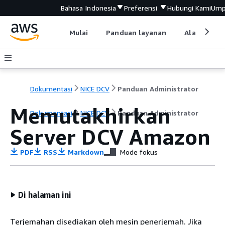
Bahasa Indonesia
Preferensi
Hubungi Kami
Ump
Mulai
Panduan layanan
Alat devel
Dokumentasi
NICE DCV
Panduan Administrator
Memutakhirkan
Dokumentasi
NICE DCV
Panduan Administrator
Server DCV Amazon
PDF
RSS
Markdown
Mode fokus
Di halaman ini
Terjemahan disediakan oleh mesin penerjemah. Jika