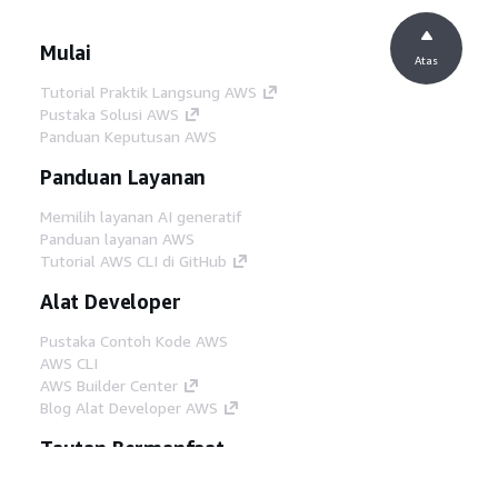
Mulai
Atas
Tutorial Praktik Langsung AWS
Pustaka Solusi AWS
Panduan Keputusan AWS
Panduan Layanan
Memilih layanan AI generatif
Panduan layanan AWS
Tutorial AWS CLI di GitHub
Alat Developer
Pustaka Contoh Kode AWS
AWS CLI
AWS Builder Center
Blog Alat Developer AWS
Tautan Bermanfaat
Unduh server MCP Dokumentasi AWS