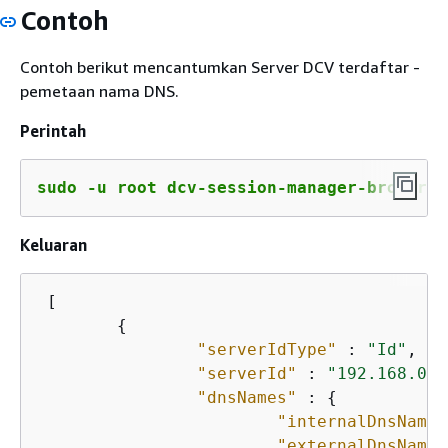
Contoh
Contoh berikut mencantumkan Server DCV terdaftar -
pemetaan nama DNS.
Perintah
sudo -u root dcv-session-manager-broker d
Keluaran
 [ 

{
"serverIdType"
 : 
"Id"
,

"serverId"
 : 
"192.168.0.1
"dnsNames"
 : 
{
"internalDnsName"
"externalDnsName"