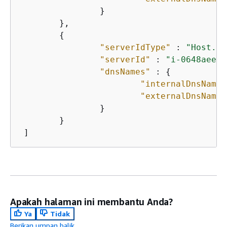
		}

	}, 

{
"serverIdType"
 : 
"Host.Aw
"serverId"
 : 
"i-0648aee30
"dnsNames"
 : 
{
"internalDnsName"
"externalDnsName"
		}

	} 

 ]
Apakah halaman ini membantu Anda?
Ya
Tidak
Berikan umpan balik