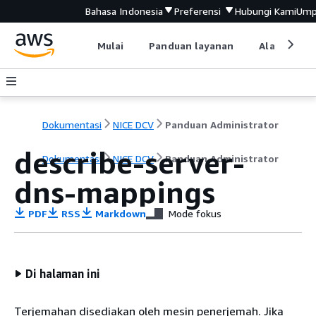
Bahasa Indonesia
Preferensi
Hubungi Kami
Ump
Mulai
Panduan layanan
Alat devel
Dokumentasi
NICE DCV
Panduan Administrator
describe-server-
Dokumentasi
NICE DCV
Panduan Administrator
dns-mappings
PDF
RSS
Markdown
Mode fokus
Di halaman ini
Terjemahan disediakan oleh mesin penerjemah. Jika