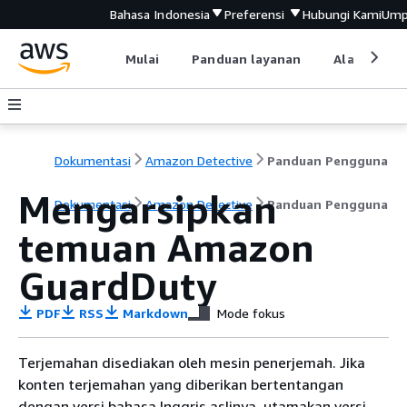
Bahasa Indonesia
Preferensi
Hubungi Kami
Ump
Mulai
Panduan layanan
Alat devel
Dokumentasi
Amazon Detective
Panduan Pengguna
Mengarsipkan
Dokumentasi
Amazon Detective
Panduan Pengguna
temuan Amazon
GuardDuty
PDF
RSS
Markdown
Mode fokus
Terjemahan disediakan oleh mesin penerjemah. Jika
konten terjemahan yang diberikan bertentangan
dengan versi bahasa Inggris aslinya, utamakan versi