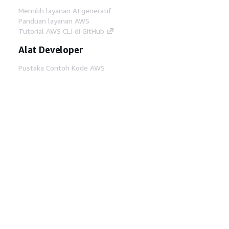
Memilih layanan AI generatif
Panduan layanan AWS
Tutorial AWS CLI di GitHub
Alat Developer
Pustaka Contoh Kode AWS
AWS CLI
AWS Builder Center
Blog Alat Developer AWS
Tautan Bermanfaat
Unduh server MCP Dokumentasi AWS
Masuk ke Konsol AWS
AWS re:Post
Privasi
Syarat situs
Preferensi cookie
©
2026, Amazon Web Services, Inc. atau afiliasinya.
Semua hak dilindungi undang-undang.
Bahasa Indonesia