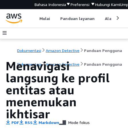
Bahasa Indonesia
Preferensi
Hubungi Kami
Ump
Mulai
Panduan layanan
Alat devel
Dokumentasi
Amazon Detective
Panduan Pengguna
Menavigasi
Dokumentasi
Amazon Detective
Panduan Pengguna
langsung ke profil
entitas atau
menemukan
ikhtisar
PDF
RSS
Markdown
Mode fokus