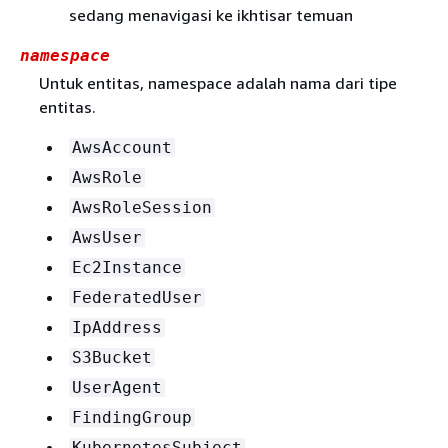
sedang menavigasi ke ikhtisar temuan
namespace
Untuk entitas, namespace adalah nama dari tipe
entitas.
AwsAccount
AwsRole
AwsRoleSession
AwsUser
Ec2Instance
FederatedUser
IpAddress
S3Bucket
UserAgent
FindingGroup
KubernetesSubject