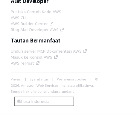
Alat Developer
Pustaka Contoh Kode AWS
AWS CLI
AWS Builder Center
Blog Alat Developer AWS
Tautan Bermanfaat
Unduh server MCP Dokumentasi AWS
Masuk ke Konsol AWS
AWS re:Post
Privasi
Syarat situs
Preferensi cookie
©
2026, Amazon Web Services, Inc. atau afiliasinya.
Semua hak dilindungi undang-undang.
Bahasa Indonesia