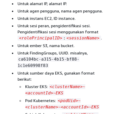
Untuk alamat IP, alamat IP.
Untuk agen pengguna, nama agen pengguna.
Untuk instans EC2, ID instance.
Untuk sesi peran, pengidentifikasi sesi.
Pengidentifikasi sesi menggunakan format
.
<rolePrincipalID>
:
<sessionName>
Untuk ember S3, nama bucket.
Untuk FindingGroups, UUID. misalnya,
ca6104bc-a315-4b15-bf88-
1c1e60998f83
Untuk sumber daya EKS, gunakan format
berikut:
Kluster EKS:
<clusterName>~
<accountId>~EKS
Pod Kubernetes:
<podUid>~
<clusterName>~<accountId>~EKS