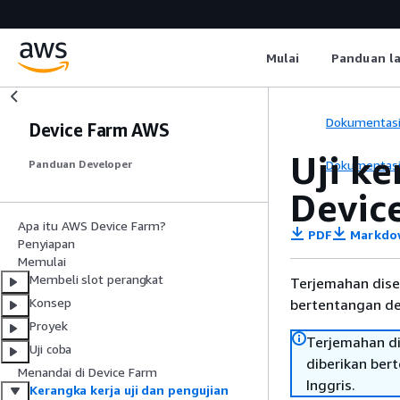
Mulai
Panduan l
Dokumentas
Device Farm AWS
Uji k
Dokumentas
Panduan Developer
Devic
Apa itu AWS Device Farm?
PDF
Markdo
Penyiapan
Memulai
Membeli slot perangkat
Terjemahan dise
Konsep
bertentangan den
Proyek
Terjemahan di
Uji coba
diberikan ber
Menandai di Device Farm
Inggris.
Kerangka kerja uji dan pengujian