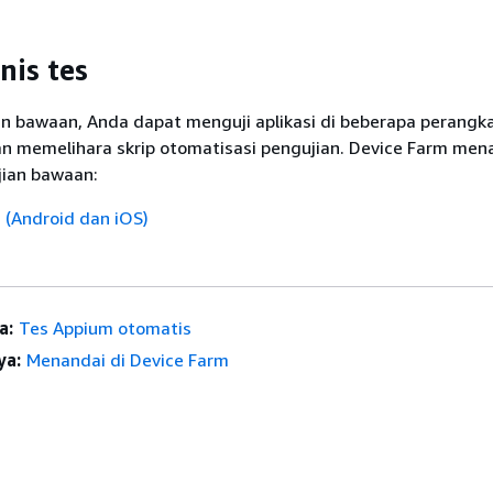
enis tes
n bawaan, Anda dapat menguji aplikasi di beberapa perangk
an memelihara skrip otomatisasi pengujian. Device Farm me
jian bawaan:
z (Android dan iOS)
a:
Tes Appium otomatis
ya:
Menandai di Device Farm