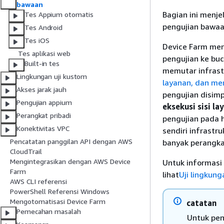
bawaan
Bagian ini menje
Tes Appium otomatis
pengujian bawaa
Tes Android
Tes iOS
Device Farm men
Tes aplikasi web
pengujian ke buc
Built-in tes
memutar infrast
Lingkungan uji kustom
layanan, dan me
Akses jarak jauh
pengujian disimp
Pengujian appium
eksekusi sisi la
Perangkat pribadi
pengujian pada h
Konektivitas VPC
sendiri infrastr
Pencatatan panggilan API dengan AWS
banyak perangkat
CloudTrail
Mengintegrasikan dengan AWS Device
Untuk informasi
Farm
lihat
Uji lingkun
AWS CLI referensi
PowerShell Referensi Windows
Mengotomatisasi Device Farm
catatan
Pemecahan masalah
Untuk pen