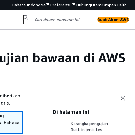
Bahasa Indonesia
Preferensi
Hubungi Kami
Umpan Balik
Buat Akun AWS
gujian bawaan di AWS
diberikan
gris.
Di halaman ini
ng
si bahasa
Kerangka pengujian
Built-in jenis tes