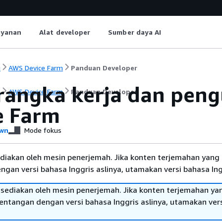
ayanan
Alat developer
Sumber daya AI
i
AWS Device Farm
Panduan Developer
erangka kerja dan pen
i
AWS Device Farm
Panduan Developer
e Farm
wn
Mode fokus
diakan oleh mesin penerjemah. Jika konten terjemahan yang 
gan versi bahasa Inggris aslinya, utamakan versi bahasa Ing
sediakan oleh mesin penerjemah. Jika konten terjemahan ya
tentangan dengan versi bahasa Inggris aslinya, utamakan ver