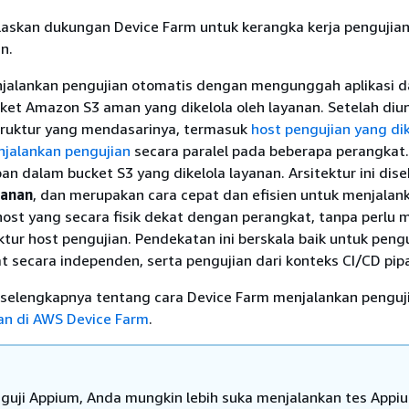
laskan dukungan Device Farm untuk kerangka kerja pengujian
n.
jalankan pengujian otomatis dengan mengunggah aplikasi d
ket Amazon S3 aman yang dikelola oleh layanan. Setelah diu
ruktur yang mendasarinya, termasuk
host pengujian yang dik
njalankan pengujian
secara paralel pada beberapa perangkat.
an dalam bucket S3 yang dikelola layanan. Arsitektur ini dis
yanan
, dan merupakan cara cepat dan efisien untuk menjalan
ost yang secara fisik dekat dengan perangkat, tanpa perlu 
uktur host pengujian. Pendekatan ini berskala baik untuk peng
 secara independen, serta pengujian dari konteks CI/CD pip
 selengkapnya tentang cara Device Farm menjalankan penguj
gan di AWS Device Farm
.
guji Appium, Anda mungkin lebih suka menjalankan tes Appiu