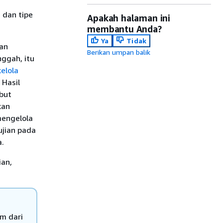
 dan tipe
Apakah halaman ini
membantu Anda?
Ya
Tidak
an
Berikan umpan balik
nggah, itu
elola
 Hasil
ebut
kan
mengelola
ujian pada
a.
ian,
m dari