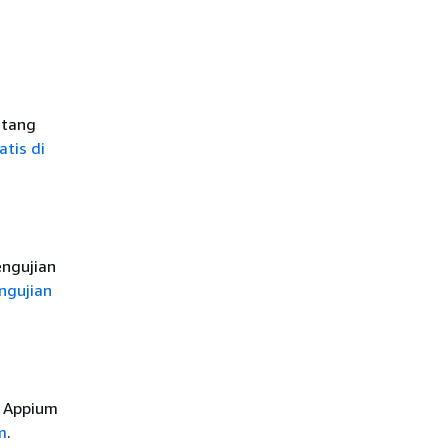
ntang
tis di
ngujian
ngujian
g Appium
m
.