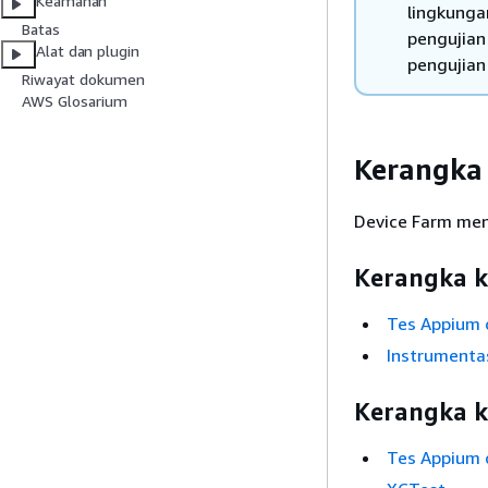
Keamanan
lingkunga
Batas
pengujia
Alat dan plugin
pengujia
Riwayat dokumen
AWS Glosarium
Kerangka
Device Farm mend
Kerangka ke
Tes Appium 
Instrumenta
Kerangka ke
Tes Appium 