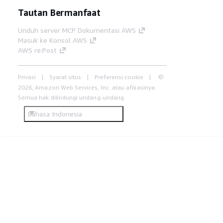
Tautan Bermanfaat
Unduh server MCP Dokumentasi AWS
Masuk ke Konsol AWS
AWS re:Post
Privasi
Syarat situs
Preferensi cookie
©
2026, Amazon Web Services, Inc. atau afiliasinya.
Semua hak dilindungi undang-undang.
Bahasa Indonesia