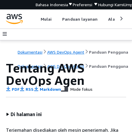
Bahasa Indonesia
Preferensi
Hubungi Kami
Ump
Mulai
Panduan layanan
Alat devel
Dokumentasi
AWS DevOps Agent
Panduan Pengguna
Tentang AWS
Dokumentasi
AWS DevOps Agent
Panduan Pengguna
DevOps Agen
PDF
RSS
Markdown
Mode fokus
Di halaman ini
Terjemahan disediakan oleh mesin penerjemah. Jika