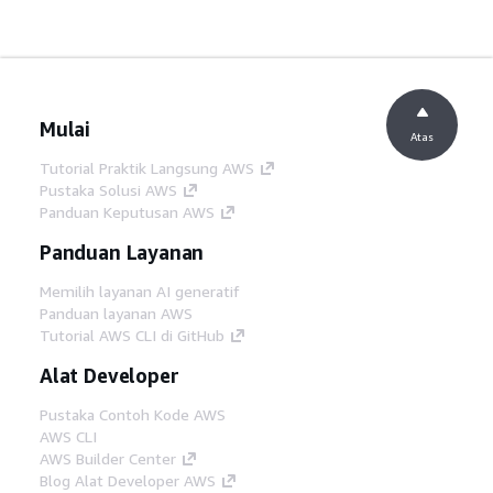
Mulai
Atas
Tutorial Praktik Langsung AWS
Pustaka Solusi AWS
Panduan Keputusan AWS
Panduan Layanan
Memilih layanan AI generatif
Panduan layanan AWS
Tutorial AWS CLI di GitHub
Alat Developer
Pustaka Contoh Kode AWS
AWS CLI
AWS Builder Center
Blog Alat Developer AWS