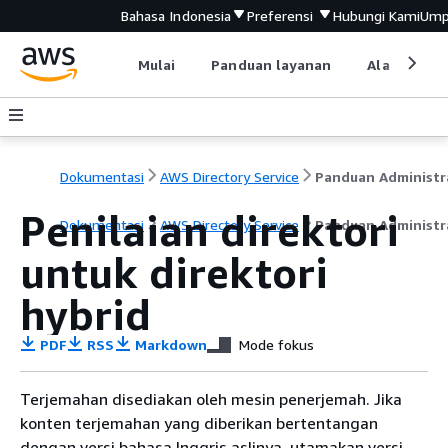
Bahasa Indonesia
Preferensi
Hubungi Kami
Ump
Mulai
Panduan layanan
Alat devel
Dokumentasi
AWS Directory Service
Panduan Administr
Penilaian direktori
Dokumentasi
AWS Directory Service
Panduan Administr
untuk direktori
hybrid
PDF
RSS
Markdown
Mode fokus
Terjemahan disediakan oleh mesin penerjemah. Jika
konten terjemahan yang diberikan bertentangan
dengan versi bahasa Inggris aslinya, utamakan versi