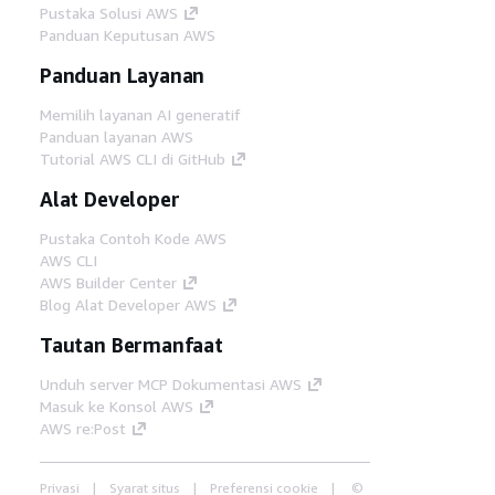
Pustaka Solusi AWS
Panduan Keputusan AWS
Panduan Layanan
Memilih layanan AI generatif
Panduan layanan AWS
Tutorial AWS CLI di GitHub
Alat Developer
Pustaka Contoh Kode AWS
AWS CLI
AWS Builder Center
Blog Alat Developer AWS
Tautan Bermanfaat
Unduh server MCP Dokumentasi AWS
Masuk ke Konsol AWS
AWS re:Post
Privasi
Syarat situs
Preferensi cookie
©