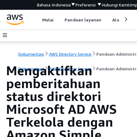
Bahasa Indonesia
Preferensi
Hubungi Kami
Ump
Mulai
Panduan layanan
Alat devel
Dokumentasi
AWS Directory Service
Panduan Administr
Mengaktifkan
Dokumentasi
AWS Directory Service
Panduan Administr
pemberitahuan
status direktori
Microsoft AD AWS
Terkelola dengan
Amazon Simple