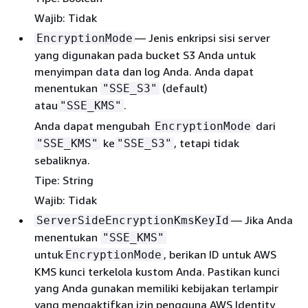
Wajib: Tidak
— Jenis enkripsi sisi server
EncryptionMode
yang digunakan pada bucket S3 Anda untuk
menyimpan data dan log Anda. Anda dapat
menentukan
(default)
"SSE_S3"
atau
.
"SSE_KMS"
Anda dapat mengubah
dari
EncryptionMode
ke
, tetapi tidak
"SSE_KMS"
"SSE_S3"
sebaliknya.
Tipe: String
Wajib: Tidak
— Jika Anda
ServerSideEncryptionKmsKeyId
menentukan
"SSE_KMS"
untuk
, berikan ID untuk AWS
EncryptionMode
KMS kunci terkelola kustom Anda. Pastikan kunci
yang Anda gunakan memiliki kebijakan terlampir
yang mengaktifkan izin pengguna AWS Identity