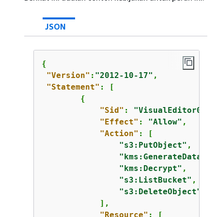
JSON
{
"Version"
:
"2012-10-17"
,

"Statement"
: [

{
"Sid"
: 
"VisualEditor0"
,

"Effect"
: 
"Allow"
,

"Action"
: [

"s3:PutObject"
,

"kms:GenerateDataKey
"kms:Decrypt"
,

"s3:ListBucket"
,

"s3:DeleteObject"
            ],

"Resource"
: [
