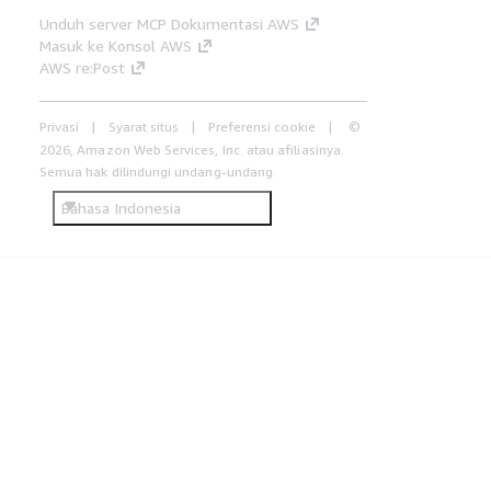
Unduh server MCP Dokumentasi AWS
Masuk ke Konsol AWS
AWS re:Post
Privasi
Syarat situs
Preferensi cookie
©
2026, Amazon Web Services, Inc. atau afiliasinya.
Semua hak dilindungi undang-undang.
Bahasa Indonesia