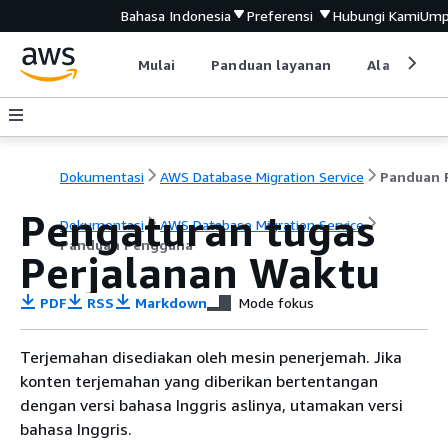
Bahasa Indonesia
Preferensi
Hubungi Kami
Ump
Mulai
Panduan layanan
Alat devel
Dokumentasi
AWS Database Migration Service
Pengaturan tugas
Dokumentasi
AWS Database Migration Service
Panduan Pengguna
Perjalanan Waktu
PDF
RSS
Markdown
Mode fokus
Terjemahan disediakan oleh mesin penerjemah. Jika
konten terjemahan yang diberikan bertentangan
dengan versi bahasa Inggris aslinya, utamakan versi
bahasa Inggris.