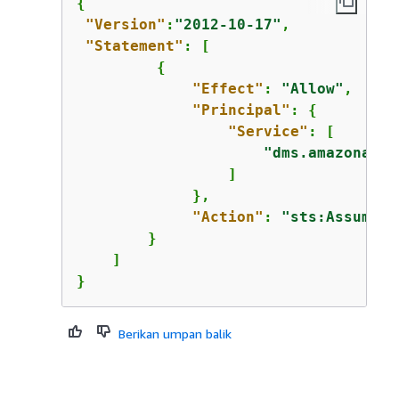
{
"Version"
:
"2012-10-17"
,

"Statement"
: [

{
"Effect"
: 
"Allow"
,

"Principal"
: 
{
"Service"
: [

"dms.amazonaws.
                 ]

             },

"Action"
: 
"sts:AssumeRo
        }

    ]

}
Berikan umpan balik