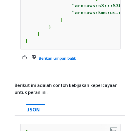
"arn:aws:s3:::S3buck
"arn:aws:kms:us-east
            ]

        }

    ]

}
Berikan umpan balik
Berikut ini adalah contoh kebijakan kepercayaan
untuk peran ini.
JSON