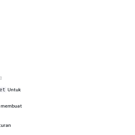
:
Untuk
et
uk membuat
turan