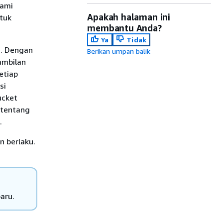
kami
Apakah halaman ini
tuk
membantu Anda?
Ya
Tidak
i. Dengan
Berikan umpan balik
ambilan
etiap
si
ucket
 tentang
.
 berlaku.
aru.