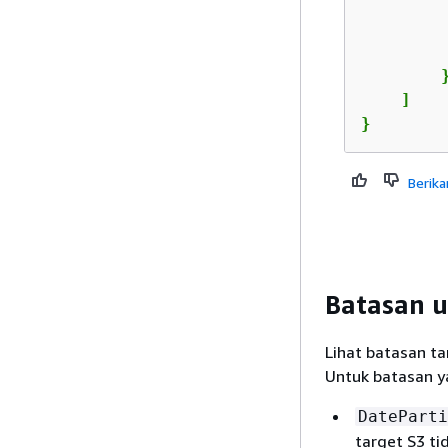
         
        }
    ]

}
Berika
Batasan u
Lihat batasan t
Untuk batasan ya
DateParti
target S3 t