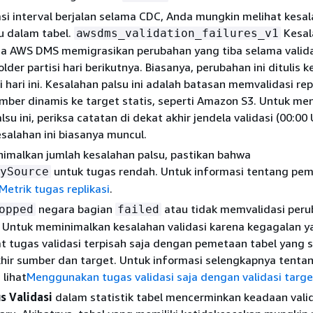
asi interval berjalan selama CDC, Anda mungkin melihat kesa
su dalam tabel.
Kesal
awsdms_validation_failures_v1
ena AWS DMS memigrasikan perubahan yang tiba selama valid
older partisi hari berikutnya. Biasanya, perubahan ini ditulis 
i hari ini. Kesalahan palsu ini adalah batasan memvalidasi repl
ber dinamis ke target statis, seperti Amazon S3. Untuk men
su ini, periksa catatan di dekat akhir jendela validasi (00:00
esalahan ini biasanya muncul.
imalkan jumlah kesalahan palsu, pastikan bahwa
untuk tugas rendah. Untuk informasi tentang pe
ySource
Metrik tugas replikasi
.
negara bagian
atau tidak memvalidasi peru
opped
failed
 Untuk meminimalkan kesalahan validasi karena kegagalan y
t tugas validasi terpisah saja dengan pemetaan tabel yang 
akhir sumber dan target. Untuk informasi selengkapnya tenta
 lihat
Menggunakan tugas validasi saja dengan validasi targe
s Validasi
dalam statistik tabel mencerminkan keadaan vali