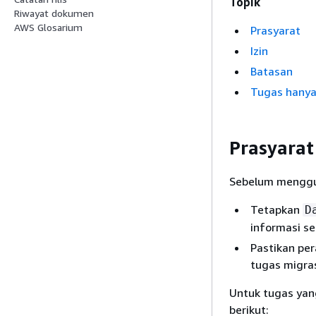
Topik
Riwayat dokumen
AWS Glosarium
Prasyarat
Izin
Batasan
Tugas hanya 
Prasyarat
Sebelum mengguna
Tetapkan
D
informasi se
Pastikan pe
tugas migras
Untuk tugas yan
berikut: