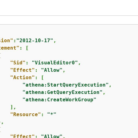
sion"
:
"2012-10-17"
,

tement"
: [

{
"Sid"
: 
"VisualEditor0"
,

"Effect"
: 
"Allow"
,

"Action"
: [

"athena:StartQueryExecution"
,

"athena:GetQueryExecution"
,

"athena:CreateWorkGroup"
   ],

"Resource"
: 
"*"
,

{
"Effect"
: 
"Allow"
,
