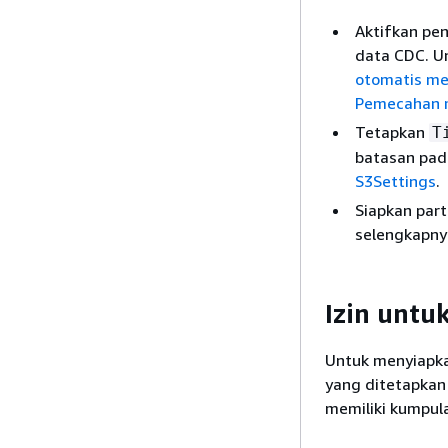
Aktifkan pe
data CDC. U
otomatis me
Pemecahan m
Tetapkan
T
batasan pad
S3Settings
.
Siapkan part
selengkapnya
Izin untu
Untuk menyiapka
yang ditetapkan
memiliki kumpula