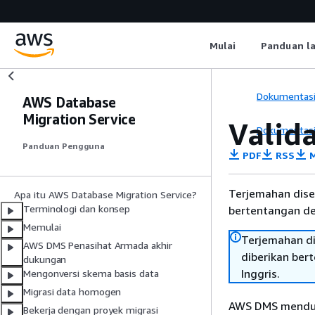
Mulai
Panduan l
Dokumentas
AWS Database
Migration Service
Valid
Dokumentas
Panduan Pengguna
PDF
RSS
M
Terjemahan dise
Apa itu AWS Database Migration Service?
Terminologi dan konsep
bertentangan den
Memulai
Terjemahan di
AWS DMS Penasihat Armada akhir
diberikan ber
dukungan
Inggris.
Mengonversi skema basis data
Migrasi data homogen
AWS DMS menduku
Bekerja dengan proyek migrasi