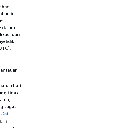
lahan
ahan ini
asi
ke dalam
ikasi dari
yelidiki
 UTC),
mantauan
bahan hari
ang tidak
sama,
ng tugas
t S3
.
dasi