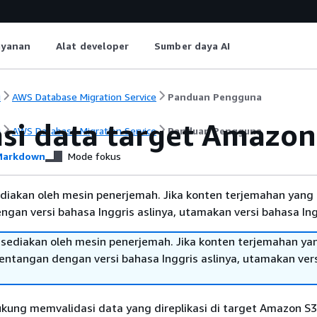
ayanan
Alat developer
Sumber daya AI
i
AWS Database Migration Service
Panduan Pengguna
asi data target Amazon
i
AWS Database Migration Service
Panduan Pengguna
arkdown
Mode fokus
diakan oleh mesin penerjemah. Jika konten terjemahan yang 
gan versi bahasa Inggris aslinya, utamakan versi bahasa Ing
sediakan oleh mesin penerjemah. Jika konten terjemahan ya
tentangan dengan versi bahasa Inggris aslinya, utamakan ver
ng memvalidasi data yang direplikasi di target Amazon S3