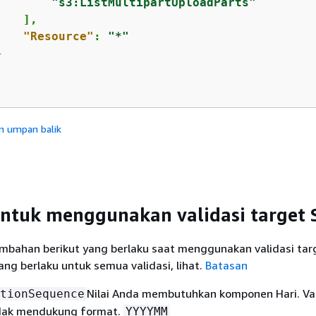
"s3:ListMultipartUploadParts"
   ],

"Resource"
: 
"*"


n umpan balik
ntuk menggunakan validasi target 
ambahan berikut yang berlaku saat menggunakan validasi tar
ng berlaku untuk semua validasi, lihat.
Batasan
Nilai Anda membutuhkan komponen Hari. Val
tionSequence
idak mendukung format.
YYYYMM