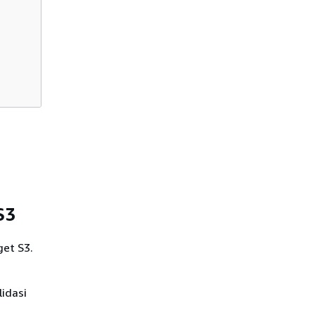
S3
get S3.
idasi