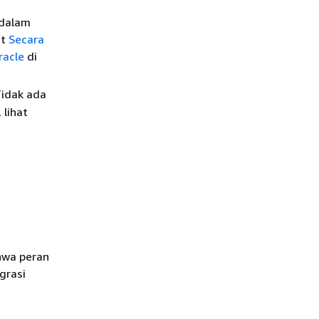
 dalam
at
Secara
racle
di
Tidak ada
lihat
hwa peran
grasi