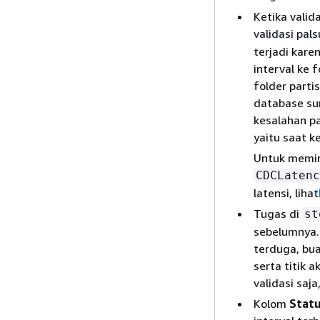
Ketika valid
validasi pal
terjadi kar
interval ke f
folder partis
database sum
kesalahan pal
yaitu saat k
Untuk memin
CDCLatenc
latensi, lihat
Tugas di
st
sebelumnya.
terduga, bua
serta titik 
validasi saja,
Kolom
Statu