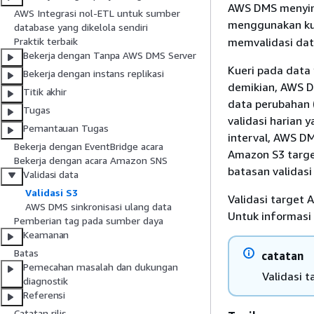
AWS DMS menyimp
AWS Integrasi nol-ETL untuk sumber
menggunakan ku
database yang dikelola sendiri
memvalidasi dat
Praktik terbaik
Bekerja dengan Tanpa AWS DMS Server
Kueri pada data
Bekerja dengan instans replikasi
demikian, AWS D
Titik akhir
data perubahan (
Tugas
validasi harian
Pemantauan Tugas
interval, AWS D
Bekerja dengan EventBridge acara
Amazon S3 targe
Bekerja dengan acara Amazon SNS
batasan validasi 
Validasi data
Validasi S3
Validasi target
AWS DMS sinkronisasi ulang data
Untuk informasi 
Pemberian tag pada sumber daya
Keamanan
Batas
catatan
Pemecahan masalah dan dukungan
Validasi 
diagnostik
Referensi
Catatan rilis