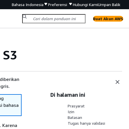
Bahasa Indonesia
Preferensi
Hubungi Kami
Umpan Balik
Buat Akun AWS
 S3
diberikan
gris.
Di halaman ini
ng
si bahasa
Prasyarat
Izin
Batasan
Tugas hanya validasi
. Karena