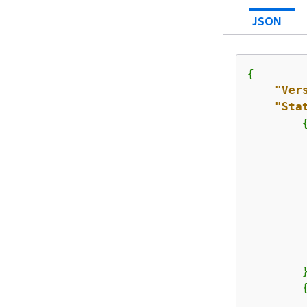
JSON
{
"Ver
"Sta
         
        }