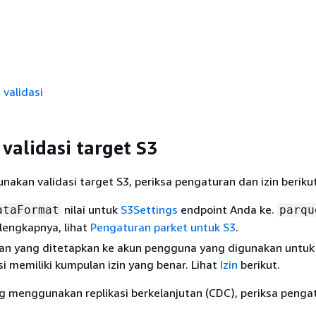
validasi
 validasi target S3
kan validasi target S3, periksa pengaturan dan izin berikut
nilai untuk
S3Settings
endpoint Anda ke.
ataFormat
parqu
lengkapnya, lihat
Pengaturan parket untuk S3
.
ran yang ditetapkan ke akun pengguna yang digunakan unt
i memiliki kumpulan izin yang benar. Lihat
Izin
berikut.
g menggunakan replikasi berkelanjutan (CDC), periksa penga