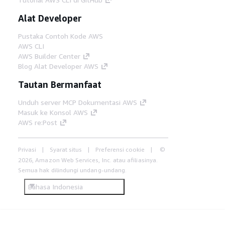
Alat Developer
Pustaka Contoh Kode AWS
AWS CLI
AWS Builder Center
Blog Alat Developer AWS
Tautan Bermanfaat
Unduh server MCP Dokumentasi AWS
Masuk ke Konsol AWS
AWS re:Post
Privasi
Syarat situs
Preferensi cookie
©
2026, Amazon Web Services, Inc. atau afiliasinya.
Semua hak dilindungi undang-undang.
Bahasa Indonesia