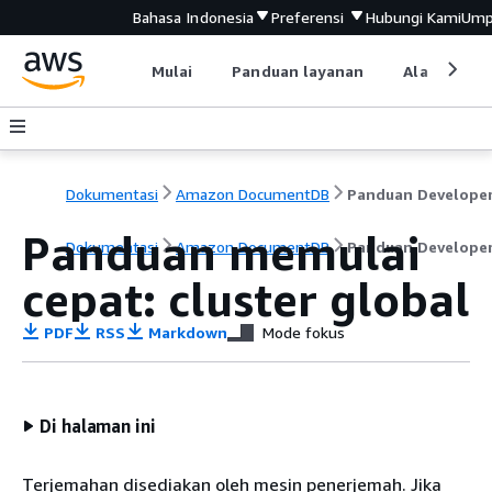
Bahasa Indonesia
Preferensi
Hubungi Kami
Ump
Mulai
Panduan layanan
Alat devel
Dokumentasi
Amazon DocumentDB
Panduan Develope
Panduan memulai
Dokumentasi
Amazon DocumentDB
Panduan Develope
cepat: cluster global
PDF
RSS
Markdown
Mode fokus
Di halaman ini
Terjemahan disediakan oleh mesin penerjemah. Jika