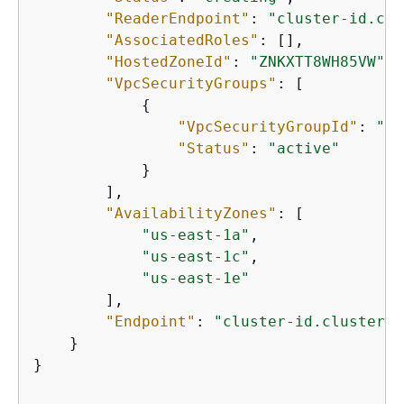
"ReaderEndpoint"
: 
"cluster-id.clu
"AssociatedRoles"
: [],

"HostedZoneId"
: 
"ZNKXTT8WH85VW"
,

"VpcSecurityGroups"
: [

{
"VpcSecurityGroupId"
: 
"sg
"Status"
: 
"active"
            }

        ],

"AvailabilityZones"
: [

"us-east-1a"
,

"us-east-1c"
,

"us-east-1e"
        ],

"Endpoint"
: 
"cluster-id.cluster-s
    }

}
