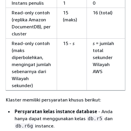
Instans penulis
1
0
Read-only contoh
15
16 (total)
(replika Amazon
(maks)
DocumentDB), per
cluster
Read-only contoh
15 -
s
s
= jumlah
(maks
total
diperbolehkan,
sekunder
mengingat jumlah
Wilayah
sebenarnya dari
AWS
Wilayah
sekunder)
Klaster memiliki persyaratan khusus berikut:
Persyaratan kelas instance database
- Anda
hanya dapat menggunakan kelas
dan
db.r5
instance.
db.r6g