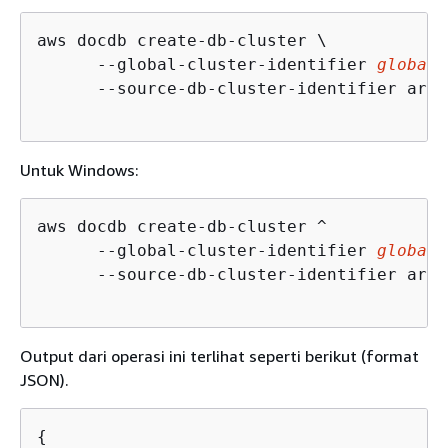
aws docdb create-db-cluster \

      --global-cluster-identifier 
global-
      --source-db-cluster-identifier arn:
Untuk Windows:
aws docdb create-db-cluster ^

      --global-cluster-identifier 
global-
      --source-db-cluster-identifier arn:
Output dari operasi ini terlihat seperti berikut (format
JSON).
{