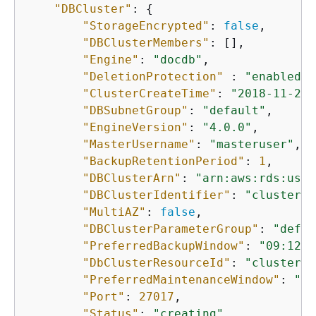
"DBCluster"
: 
{
"StorageEncrypted"
: 
false
,

"DBClusterMembers"
: [],

"Engine"
: 
"docdb"
,

"DeletionProtection"
 : 
"enabled"
,

"ClusterCreateTime"
: 
"2018-11-26T
"DBSubnetGroup"
: 
"default"
,

"EngineVersion"
: 
"4.0.0"
,

"MasterUsername"
: 
"masteruser"
,

"BackupRetentionPeriod"
: 
1
,

"DBClusterArn"
: 
"arn:aws:rds:us-e
"DBClusterIdentifier"
: 
"cluster-i
"MultiAZ"
: 
false
,

"DBClusterParameterGroup"
: 
"defau
"PreferredBackupWindow"
: 
"09:12-0
"DbClusterResourceId"
: 
"cluster-K
"PreferredMaintenanceWindow"
: 
"tu
"Port"
: 
27017
,

"Status"
: 
"creating"
,
