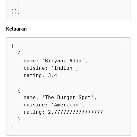
  }

]);
Keluaran
[

{
    name: 'Biryani Adda',

    cuisine: 'Indian',

    rating: 3.4

  },

{
    name: 'The Burger Spot',

    cuisine: 'American',

    rating: 2.7777777777777777

  }

]