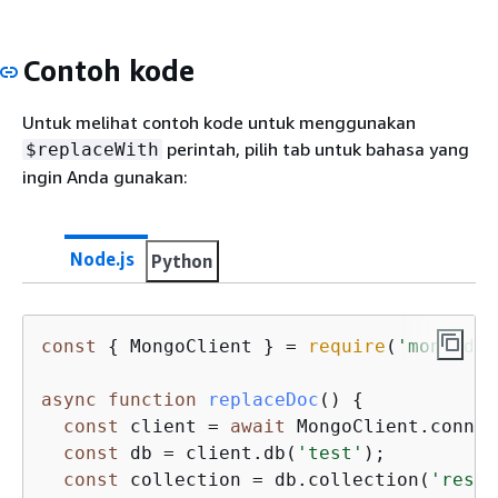
Contoh kode
Untuk melihat contoh kode untuk menggunakan
perintah, pilih tab untuk bahasa yang
$replaceWith
ingin Anda gunakan:
Node.js
Python
const
{
 MongoClient } = 
require
(
'mongodb'
async
function
replaceDoc
(
) 
{
const
 client = 
await
 MongoClient.connec
const
 db = client.db(
'test'
);

const
 collection = db.collection(
'resta