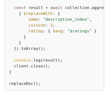
const
 result = 
await
 collection.aggrega
{
$replaceWith
: 
{
name
: 
"description_index"
,

cuisine
: 
2
,

rating
: 
{
$avg
: 
"$ratings"
 }

      }

    }

  ]).toArray();

console
.log(result);

  client.close();

}

replaceDoc();