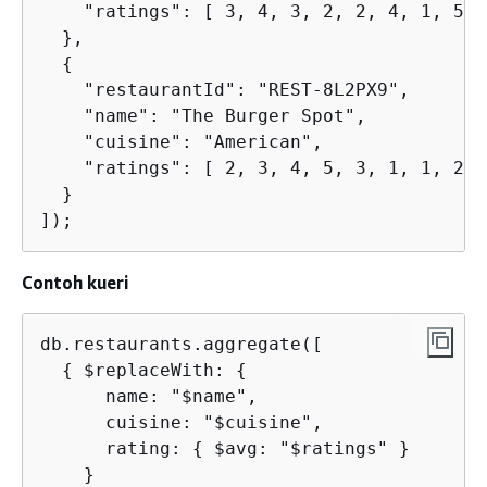
    "ratings": [ 3, 4, 3, 2, 2, 4, 1, 5, 
  },

{
    "restaurantId": "REST-8L2PX9",

    "name": "The Burger Spot",

    "cuisine": "American",

    "ratings": [ 2, 3, 4, 5, 3, 1, 1, 2, 4
  }

]);
Contoh kueri
db.restaurants.aggregate([

{
 $replaceWith: 
{
      name: "$name",

      cuisine: "$cuisine",

      rating: 
{
 $avg: "$ratings" }

    }
