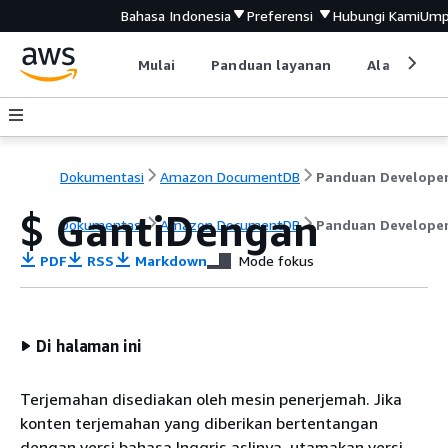
Bahasa Indonesia
Preferensi
Hubungi Kami
Ump
Mulai
Panduan layanan
Alat devel
Dokumentasi
Amazon DocumentDB
Panduan Develope
$ GantiDengan
Dokumentasi
Amazon DocumentDB
Panduan Develope
PDF
RSS
Markdown
Mode fokus
Di halaman ini
Terjemahan disediakan oleh mesin penerjemah. Jika
konten terjemahan yang diberikan bertentangan
dengan versi bahasa Inggris aslinya, utamakan versi