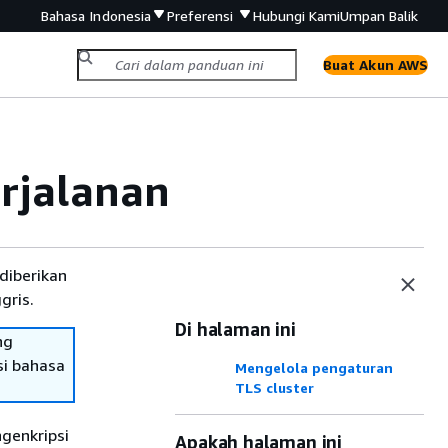
Bahasa Indonesia
Preferensi
Hubungi Kami
Umpan Balik
Buat Akun AWS
rjalanan
diberikan
gris.
Di halaman ini
ng
si bahasa
Mengelola pengaturan
TLS cluster
genkripsi
Apakah halaman ini