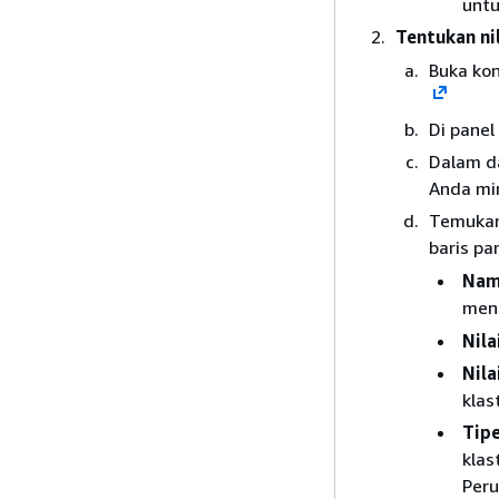
untu
Tentukan ni
Buka ko
Di panel 
Dalam da
Anda min
Temukan
baris pa
Nam
meng
Nila
Nila
klas
Tip
klas
Peru