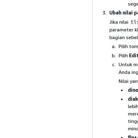
sege
Ubah nilai 
Jika nilai
tl
parameter kl
bagian sebe
Pilih to
Pilih
Edi
Untuk m
Anda ing
Nilai ya
din
diak
lebi
mere
ting
mino
fips