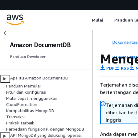
Mulai
Panduan l
Dokumentas
Amazon DocumentDB
Menge
Dokumentas
Panduan Developer
PDF
RSS
M
Apa itu Amazon DocumentDB
Terjemahan dise
Panduan Memulai
bertentangan den
Fitur dan konfigurasi
Mulai cepat menggunakan
CloudFormation
Terjemahan di
Kompatibilitas MongoDB
diberikan ber
Transaksi
Inggris.
Praktik terbaik
Perbedaan fungsional dengan MongoDB
Anda dapat men
API MongoDB yang didukung, operasi,