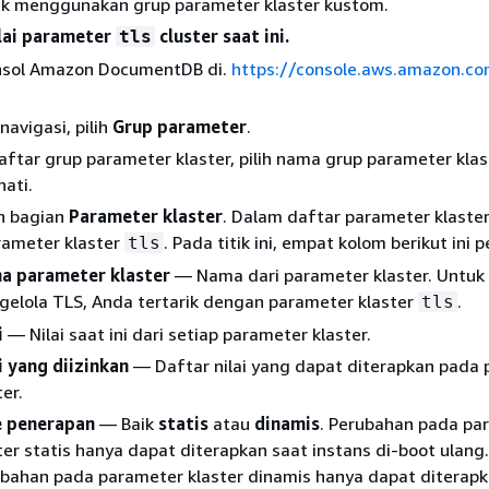
k menggunakan grup parameter klaster kustom.
lai parameter
cluster saat ini.
tls
nsol Amazon DocumentDB di.
https://console.aws.amazon.c
navigasi, pilih
Grup parameter
.
ftar grup parameter klaster, pilih nama grup parameter klas
ati.
 bagian
Parameter klaster
. Dalam daftar parameter klaste
rameter klaster
. Pada titik ini, empat kolom berikut ini p
tls
a parameter klaster
— Nama dari parameter klaster. Untuk
elola TLS, Anda tertarik dengan parameter klaster
.
tls
i
— Nilai saat ini dari setiap parameter klaster.
i yang diizinkan
— Daftar nilai yang dapat diterapkan pada
ter.
e penerapan
— Baik
statis
atau
dinamis
. Perubahan pada pa
ter statis hanya dapat diterapkan saat instans di-boot ulang.
bahan pada parameter klaster dinamis hanya dapat diterapk