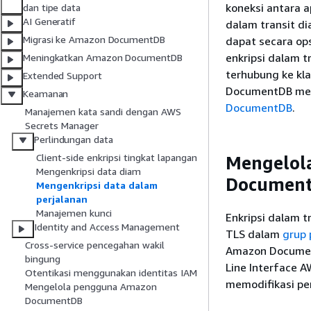
koneksi antara a
dan tipe data
AI Generatif
dalam transit d
Migrasi ke Amazon DocumentDB
dapat secara ops
enkripsi dalam 
Meningkatkan Amazon DocumentDB
terhubung ke kl
Extended Support
DocumentDB men
Keamanan
DocumentDB
.
Manajemen kata sandi dengan AWS
Secrets Manager
Perlindungan data
Client-side enkripsi tingkat lapangan
Mengelol
Mengenkripsi data diam
Documen
Mengenkripsi data dalam
perjalanan
Manajemen kunci
Enkripsi dalam 
Identity and Access Management
TLS dalam
grup 
Cross-service pencegahan wakil
Amazon Documen
bingung
Line Interface A
Otentikasi menggunakan identitas IAM
memodifikasi pe
Mengelola pengguna Amazon
DocumentDB