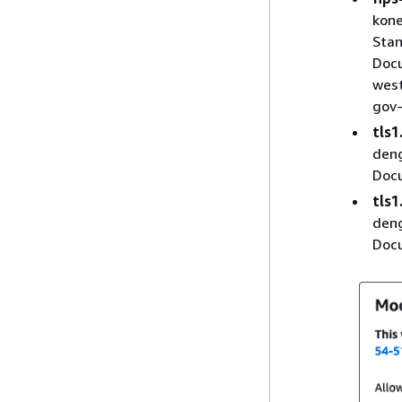
kone
Stan
Docu
west
gov-
tls1
deng
Docu
tls1
deng
Docu