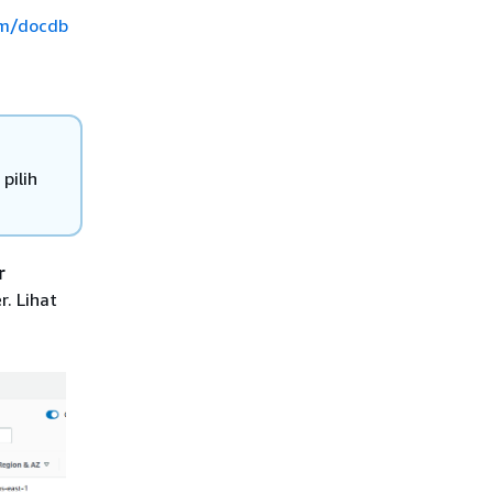
om/docdb
pilih
r
r. Lihat