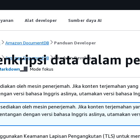
ayanan
Alat developer
Sumber daya AI
i
Amazon DocumentDB
Panduan Developer
nkripsi data dalam pe
i
Amazon DocumentDB
Panduan Developer
arkdown
Mode fokus
diakan oleh mesin penerjemah. Jika konten terjemahan yang 
gan versi bahasa Inggris aslinya, utamakan versi bahasa Ing
sediakan oleh mesin penerjemah. Jika konten terjemahan ya
tentangan dengan versi bahasa Inggris aslinya, utamakan ver
ggunakan Keamanan Lapisan Pengangkutan (TLS) untuk men