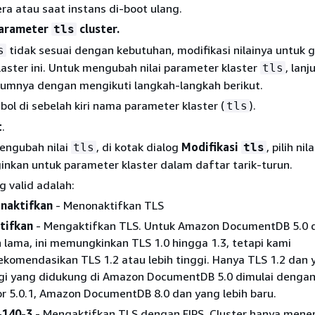
ra atau saat instans di-boot ulang.
parameter
cluster.
tls
tidak sesuai dengan kebutuhan, modifikasi nilainya untuk 
s
aster ini. Untuk mengubah nilai parameter klaster
, lanj
tls
lumnya dengan mengikuti langkah-langkah berikut.
mbol di sebelah kiri nama parameter klaster (
).
tls
t
.
engubah nilai
, di kotak dialog
Modifikasi
, pilih nil
tls
tls
inkan untuk parameter klaster dalam daftar tarik-turun.
ng valid adalah:
onaktifkan
- Menonaktifkan TLS
tifkan
- Mengaktifkan TLS. Untuk Amazon DocumentDB 5.0 
h lama, ini memungkinkan TLS 1.0 hingga 1.3, tetapi kami
komendasikan TLS 1.2 atau lebih tinggi. Hanya TLS 1.2 dan 
gi yang didukung di Amazon DocumentDB 5.0 dimulai dengan
r 5.0.1, Amazon DocumentDB 8.0 dan yang lebih baru.
-140-3
- Mengaktifkan TLS dengan FIPS. Cluster hanya mene