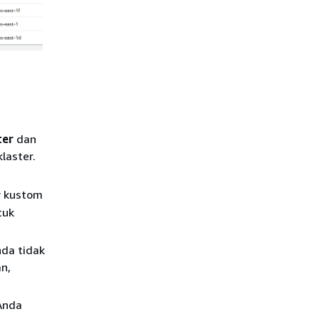
ter
dan
laster.
r kustom
tuk
da tidak
n,
Anda