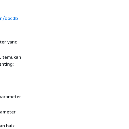
om/docdb
ter yang
r, temukan
enting:
 parameter
rameter
an baik