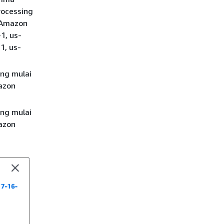
rocessing
r Amazon
1, us-
1, us-
ung mulai
azon
ung mulai
azon