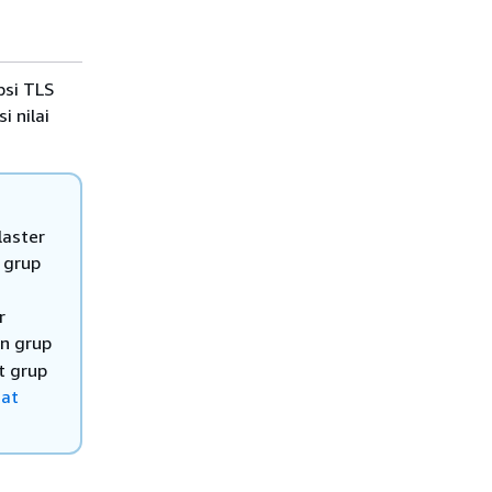
psi TLS
 nilai
laster
 grup
r
an grup
t grup
at