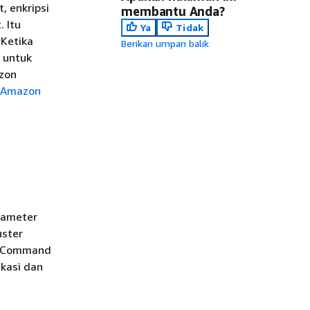
, enkripsi
membantu Anda?
 Itu
Ya
Tidak
 Ketika
Berikan umpan balik
 untuk
zon
 Amazon
rameter
uster
S Command
ikasi dan