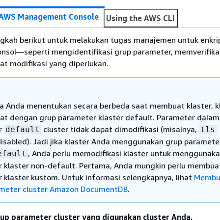
 AWS Management Console
Using the AWS CLI
angkah berikut untuk melakukan tugas manajemen untuk enkri
sol—seperti mengidentifikasi grup parameter, memverifikasi
t modifikasi yang diperlukan.
ika Anda menentukan secara berbeda saat membuat klaster, k
at dengan grup parameter klaster default. Parameter dalam
r
cluster tidak dapat dimodifikasi (misalnya,
default
tls
isabled). Jadi jika klaster Anda menggunakan grup paramete
, Anda perlu memodifikasi klaster untuk menggunak
efault
 klaster non-default. Pertama, Anda mungkin perlu membua
 klaster kustom. Untuk informasi selengkapnya, lihat
Membu
ameter cluster Amazon DocumentDB
.
up parameter cluster yang digunakan cluster Anda.