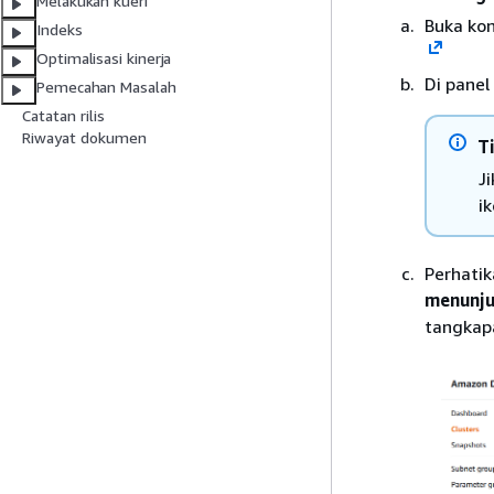
Melakukan kueri
Buka ko
Indeks
Optimalisasi kinerja
Di panel 
Pemecahan Masalah
Catatan rilis
Riwayat dokumen
T
Ji
i
Perhatik
menunju
tangkapa