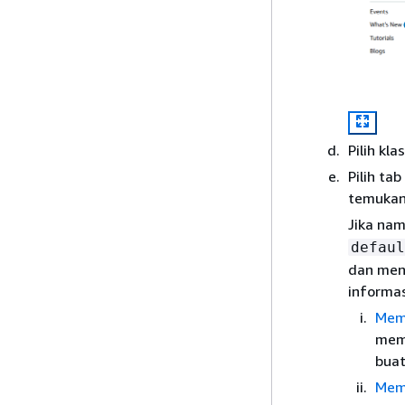
Pilih kl
Pilih tab
temuka
Jika nam
defaul
dan men
informas
Mem
memi
buat
Mem