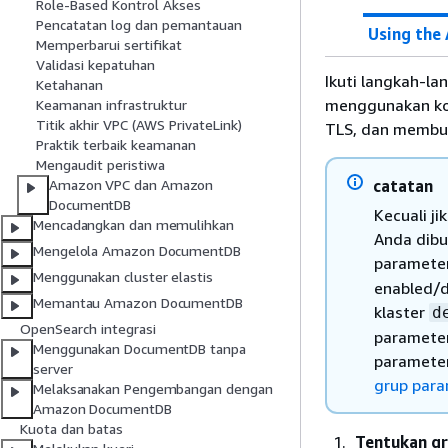
Role-Based Kontrol Akses
Pencatatan log dan pemantauan
Using the
Memperbarui sertifikat
Validasi kepatuhan
Ikuti langkah-l
Ketahanan
menggunakan kon
Keamanan infrastruktur
Titik akhir VPC (AWS PrivateLink)
TLS, dan membua
Praktik terbaik keamanan
Mengaudit peristiwa
catatan
Amazon VPC dan Amazon
DocumentDB
Kecuali j
Mencadangkan dan memulihkan
Anda dibu
Mengelola Amazon DocumentDB
paramete
Menggunakan cluster elastis
enabled/d
Memantau Amazon DocumentDB
klaster
d
OpenSearch integrasi
parameter
Menggunakan DocumentDB tanpa
parameter
server
grup par
Melaksanakan Pengembangan dengan
Amazon DocumentDB
Kuota dan batas
Tentukan gr