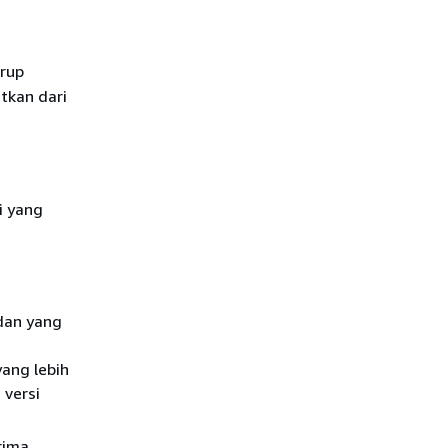
grup
utkan dari
ai yang
dan yang
yang lebih
 versi
rima