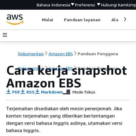
Bahasa Indonesia
Preferensi
Hubungi Kami
Ump
Mulai
Panduan layanan
Alat devel
Dokumentasi
Amazon EBS
Panduan Pengguna
Cara kerja snapshot
Dokumentasi
Amazon EBS
Panduan Pengguna
Amazon EBS
PDF
RSS
Markdown
Mode fokus
Terjemahan disediakan oleh mesin penerjemah. Jika
konten terjemahan yang diberikan bertentangan
dengan versi bahasa Inggris aslinya, utamakan versi
bahasa Inggris.