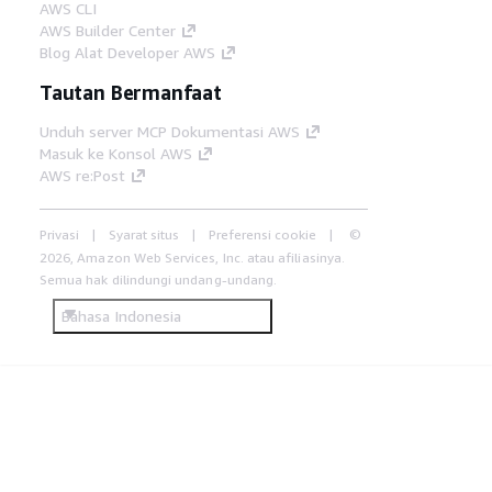
AWS CLI
AWS Builder Center
Blog Alat Developer AWS
Tautan Bermanfaat
Unduh server MCP Dokumentasi AWS
Masuk ke Konsol AWS
AWS re:Post
Privasi
Syarat situs
Preferensi cookie
©
2026, Amazon Web Services, Inc. atau afiliasinya.
Semua hak dilindungi undang-undang.
Bahasa Indonesia