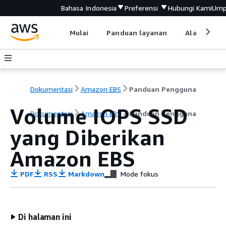
Bahasa Indonesia
Preferensi
Hubungi Kami
Ump
Mulai
Panduan layanan
Alat devel
Dokumentasi
Amazon EBS
Panduan Pengguna
Volume IOPS SSD
Dokumentasi
Amazon EBS
Panduan Pengguna
yang Diberikan
Amazon EBS
PDF
RSS
Markdown
Mode fokus
Di halaman ini