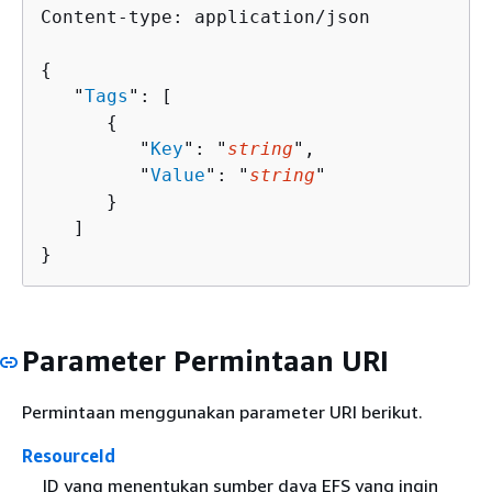
Content-type: application/json

{
   "
Tags
": [ 

{
         "
Key
": "
string
",

         "
Value
": "
string
"

      }

   ]

}
Parameter Permintaan URI
Permintaan menggunakan parameter URI berikut.
ResourceId
ID yang menentukan sumber daya EFS yang ingin