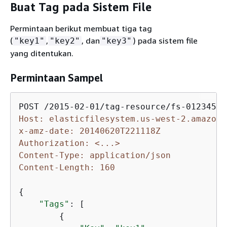
Buat Tag pada Sistem File
Permintaan berikut membuat tiga tag
(
,
, dan
) pada sistem file
"key1"
"key2"
"key3"
yang ditentukan.
Permintaan Sampel
Host: elasticfilesystem.us-west-2.amazona
x-amz-date: 20140620T221118Z
Authorization: <...>
Content-Type: application/json
Content-Length: 160
{
"Tags"
: [

{