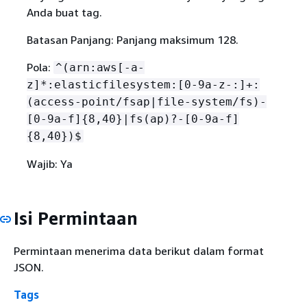
Anda buat tag.
Batasan Panjang: Panjang maksimum 128.
Pola:
^(arn:aws[-a-
z]*:elasticfilesystem:[0-9a-z-:]+:
(access-point/fsap|file-system/fs)-
[0-9a-f]
{
8,40}|fs(ap)?-[0-9a-f]
{
8,40})$
Wajib: Ya
Isi Permintaan
Permintaan menerima data berikut dalam format
JSON.
Tags