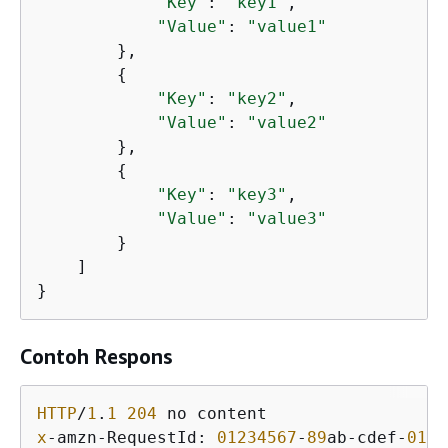
"Key"
: 
"key1"
,

"Value"
: 
"value1"
        },

{
"Key"
: 
"key2"
,

"Value"
: 
"value2"
        },

{
"Key"
: 
"key3"
,

"Value"
: 
"value3"
        }

    ]

Contoh Respons
HTTP
/
1
.
1
204
x
-amzn-RequestId: 
01234567
-
89
ab-cdef-
0123