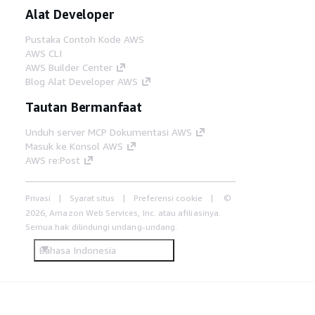
Alat Developer
Pustaka Contoh Kode AWS
AWS CLI
AWS Builder Center
Blog Alat Developer AWS
Tautan Bermanfaat
Unduh server MCP Dokumentasi AWS
Masuk ke Konsol AWS
AWS re:Post
Privasi
Syarat situs
Preferensi cookie
©
2026, Amazon Web Services, Inc. atau afiliasinya.
Semua hak dilindungi undang-undang.
Bahasa Indonesia