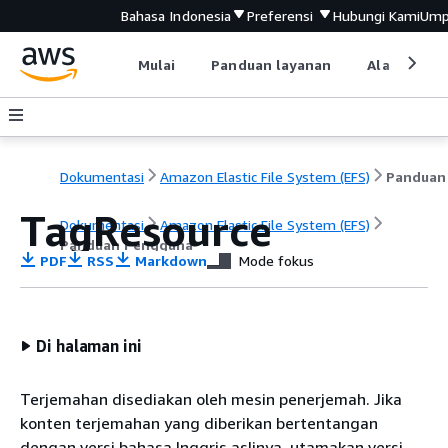
Bahasa Indonesia
Preferensi
Hubungi Kami
Ump
Mulai
Panduan layanan
Alat devel
Dokumentasi
Amazon Elastic File System (EFS)
TagResource
Dokumentasi
Amazon Elastic File System (EFS)
Panduan Pengguna
PDF
RSS
Markdown
Mode fokus
Di halaman ini
Terjemahan disediakan oleh mesin penerjemah. Jika
konten terjemahan yang diberikan bertentangan
dengan versi bahasa Inggris aslinya, utamakan versi