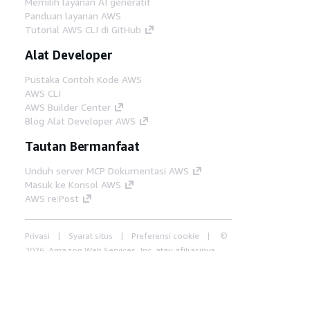
Memilih layanan AI generatif
Panduan layanan AWS
Tutorial AWS CLI di GitHub
Alat Developer
Pustaka Contoh Kode AWS
AWS CLI
AWS Builder Center
Blog Alat Developer AWS
Tautan Bermanfaat
Unduh server MCP Dokumentasi AWS
Masuk ke Konsol AWS
AWS re:Post
Privasi
Syarat situs
Preferensi cookie
©
2026, Amazon Web Services, Inc. atau afiliasinya.
Semua hak dilindungi undang-undang.
Bahasa Indonesia