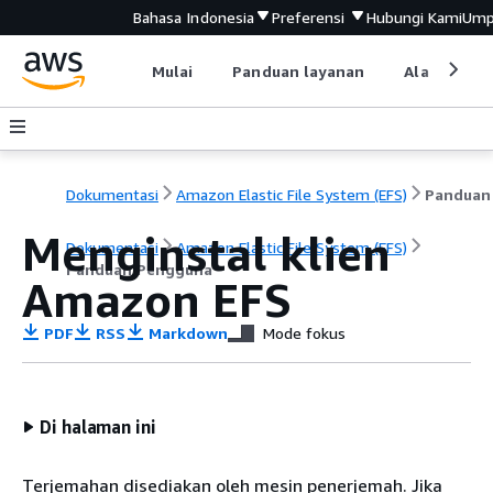
Bahasa Indonesia
Preferensi
Hubungi Kami
Ump
Mulai
Panduan layanan
Alat devel
Dokumentasi
Amazon Elastic File System (EFS)
Menginstal klien
Dokumentasi
Amazon Elastic File System (EFS)
Panduan Pengguna
Amazon EFS
PDF
RSS
Markdown
Mode fokus
Di halaman ini
Terjemahan disediakan oleh mesin penerjemah. Jika