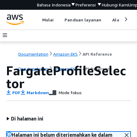
Bahasa Indonesia
Preferensi
Hubungi Kami
Ump
Mulai
Panduan layanan
Alat devel
Documentation
Amazon EKS
API Reference
FargateProfileSelec
Documentation
Amazon EKS
API Reference
tor
PDF
Markdown
Mode fokus
Di halaman ini
Halaman ini belum diterjemahkan ke dalam