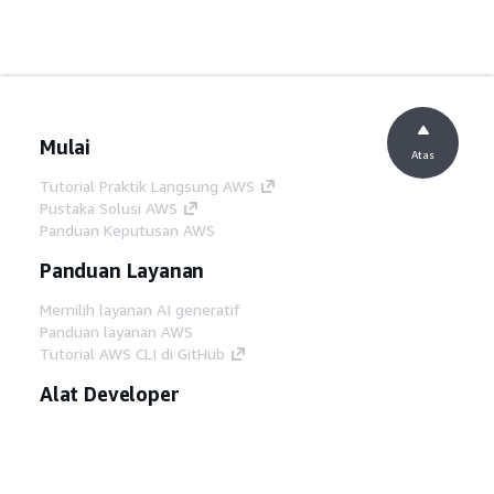
Mulai
Atas
Tutorial Praktik Langsung AWS
Pustaka Solusi AWS
Panduan Keputusan AWS
Panduan Layanan
Memilih layanan AI generatif
Panduan layanan AWS
Tutorial AWS CLI di GitHub
Alat Developer
Pustaka Contoh Kode AWS
AWS CLI
AWS Builder Center