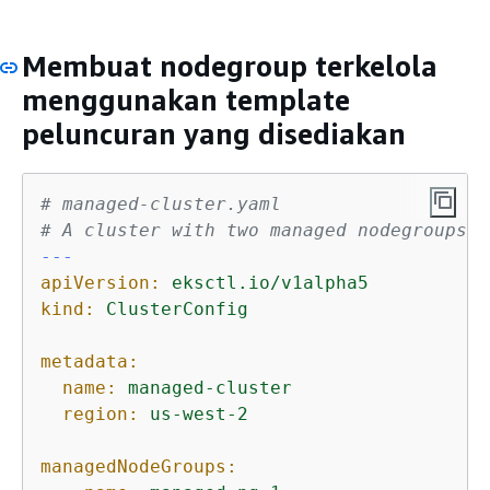
Membuat nodegroup terkelola
menggunakan template
peluncuran yang disediakan
# managed-cluster.yaml
# A cluster with two managed nodegroups
---
apiVersion:
eksctl.io/v1alpha5
kind:
ClusterConfig
metadata:
name:
managed-cluster
region:
us-west-2
managedNodeGroups: