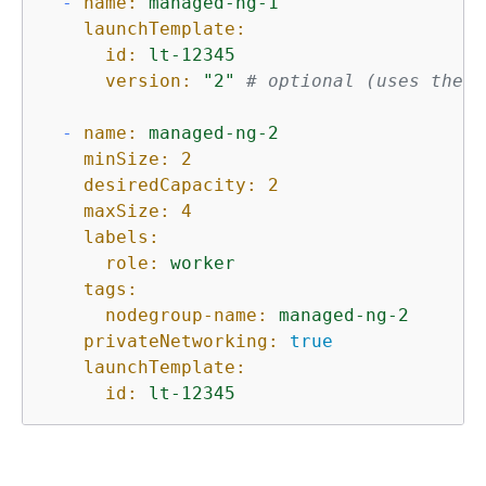
-
name:
managed-ng-1
launchTemplate:
id:
lt-12345
version:
"2"
# optional (uses the d
-
name:
managed-ng-2
minSize:
2
desiredCapacity:
2
maxSize:
4
labels:
role:
worker
tags:
nodegroup-name:
managed-ng-2
privateNetworking:
true
launchTemplate:
id:
lt-12345