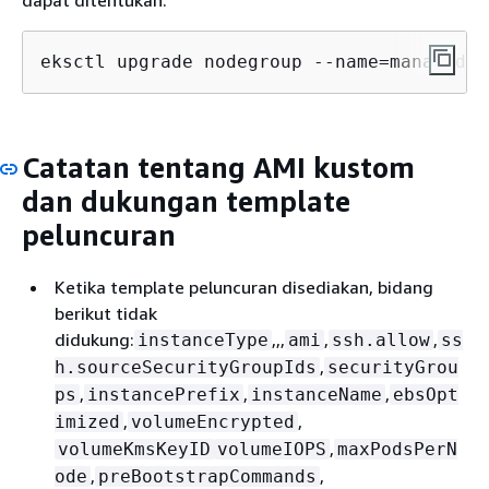
dapat ditentukan:
eksctl upgrade nodegroup --name=managed-n
Catatan tentang AMI kustom
dan dukungan template
peluncuran
Ketika template peluncuran disediakan, bidang
berikut tidak
didukung:
,,,
,
,
instanceType
ami
ssh.allow
ss
,
h.sourceSecurityGroupIds
securityGrou
,
,
,
ps
instancePrefix
instanceName
ebsOpt
,
,
imized
volumeEncrypted
,
volumeKmsKeyID
volumeIOPS
maxPodsPerN
,
,
ode
preBootstrapCommands