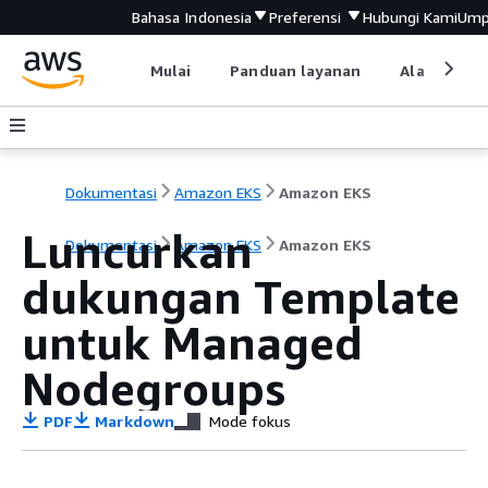
Bahasa Indonesia
Preferensi
Hubungi Kami
Ump
Mulai
Panduan layanan
Alat devel
Dokumentasi
Amazon EKS
Amazon EKS
Luncurkan
Dokumentasi
Amazon EKS
Amazon EKS
dukungan Template
untuk Managed
Nodegroups
PDF
Markdown
Mode fokus