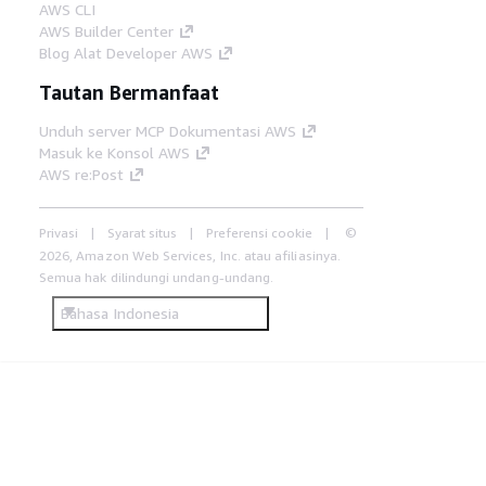
AWS CLI
AWS Builder Center
Blog Alat Developer AWS
Tautan Bermanfaat
Unduh server MCP Dokumentasi AWS
Masuk ke Konsol AWS
AWS re:Post
Privasi
Syarat situs
Preferensi cookie
©
2026, Amazon Web Services, Inc. atau afiliasinya.
Semua hak dilindungi undang-undang.
Bahasa Indonesia