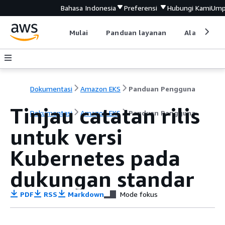
Bahasa Indonesia
Preferensi
Hubungi Kami
Ump
Mulai
Panduan layanan
Alat devel
Dokumentasi
Amazon EKS
Panduan Pengguna
Tinjau catatan rilis
Dokumentasi
Amazon EKS
Panduan Pengguna
untuk versi
Kubernetes pada
dukungan standar
PDF
RSS
Markdown
Mode fokus