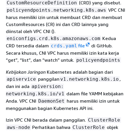
(CRD) yang disebut.
CustomResourceDefinition
VPC CNI
policyendpoints.networking.k8s.aws
harus memiliki izin untuk membuat CRD dan membuat
CustomResources (CR) ini dan CRD lainnya yang
diinstal oleh VPC CNI ().
Kedua
eniconfigs.crd.k8s.amazonaws.com
CRD tersedia dalam
file
di GitHub.
crds.yaml
Secara khusus, CNI VPC harus memiliki izin kata kerja
“get”, “list”, dan “watch” untuk.
policyendpoints
Kebijakan Jaringan
Kubernetes adalah bagian dari
panggilan
,
apiservice
v1.networking.k8s.io
dan ini ada
apiversion:
dalam file YAMM kebijakan
networking.k8s.io/v1
Anda. VPC CNI
harus memiliki izin untuk
DaemonSet
menggunakan bagian Kubernetes API ini.
Izin VPC CNI berada dalam panggilan.
ClusterRole
Perhatikan bahwa
objek
aws-node
ClusterRole