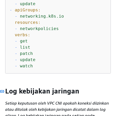
-
update
-
apiGroups:
-
networking.k8s.io
resources:
-
networkpolicies
verbs:
-
get
-
list
-
patch
-
update
-
watch
Log kebijakan jaringan
Setiap keputusan oleh VPC CNI apakah koneksi diizinkan
atau ditolak oleh kebijakan jaringan dicatat dalam log
aliran.
Log kebijakan jaringan pada setiap node