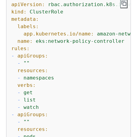
apiVersion:
rbac.authorization.k8s.io/v1
kind:
ClusterRole
metadata:
labels:
app.kubernetes.io/name:
amazon-networ
name:
eks:network-policy-controller
rules:
-
apiGroups:
-
""
resources:
-
namespaces
verbs:
-
get
-
list
-
watch
-
apiGroups:
-
""
resources:
-
pods