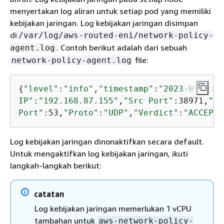
menyertakan log aliran untuk setiap pod yang memiliki
kebijakan jaringan. Log kebijakan jaringan disimpan
di
/var/log/aws-routed-eni/network-policy-
. Contoh berikut adalah dari sebuah
agent.log
file:
network-policy-agent.log
{
"level"
:
"info"
,
"timestamp"
:
"2023-05-30T1
IP"
:
"192.168.87.155"
,
"Src Port"
:38971,
"De
Port"
:53,
"Proto"
:
"UDP"
,
"Verdict"
:
"ACCEPT"
Log kebijakan jaringan dinonaktifkan secara default.
Untuk mengaktifkan log kebijakan jaringan, ikuti
langkah-langkah berikut:
catatan
Log kebijakan jaringan memerlukan 1 vCPU
tambahan untuk
aws-network-policy-