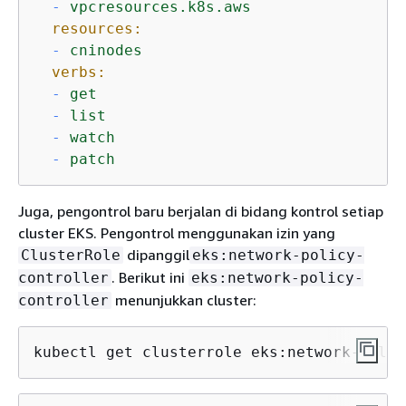
-
vpcresources.k8s.aws
resources:
-
cninodes
verbs:
-
get
-
list
-
watch
-
patch
Juga, pengontrol baru berjalan di bidang kontrol setiap
cluster EKS. Pengontrol menggunakan izin yang
dipanggil
ClusterRole
eks:network-policy-
. Berikut ini
controller
eks:network-policy-
menunjukkan cluster:
controller
kubectl get clusterrole eks:network-polic