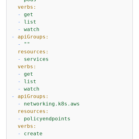
verbs:
-
get
-
list
-
watch
-
apiGroups:
-
""
resources:
-
services
verbs:
-
get
-
list
-
watch
-
apiGroups:
-
networking.k8s.aws
resources:
-
policyendpoints
verbs:
-
create