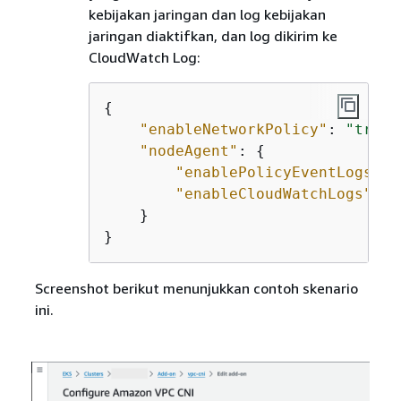
kebijakan jaringan dan log kebijakan
jaringan diaktifkan, dan log dikirim ke
CloudWatch Log:
{
"enableNetworkPolicy"
: 
"true"
"nodeAgent"
: 
{
"enablePolicyEventLogs"
: 
"enableCloudWatchLogs"
: 
"
    }

}
Screenshot berikut menunjukkan contoh skenario
ini.