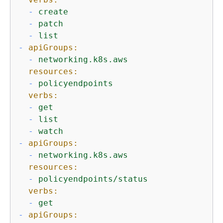
-
create
-
patch
-
list
-
apiGroups:
-
networking.k8s.aws
resources:
-
policyendpoints
verbs:
-
get
-
list
-
watch
-
apiGroups:
-
networking.k8s.aws
resources:
-
policyendpoints/status
verbs:
-
get
-
apiGroups: