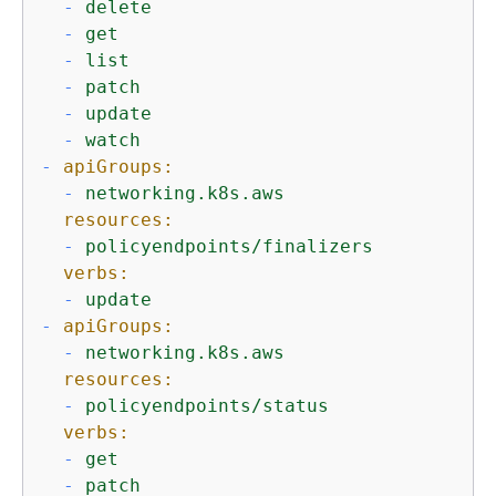
-
delete
-
get
-
list
-
patch
-
update
-
watch
-
apiGroups:
-
networking.k8s.aws
resources:
-
policyendpoints/finalizers
verbs:
-
update
-
apiGroups:
-
networking.k8s.aws
resources:
-
policyendpoints/status
verbs:
-
get
-
patch