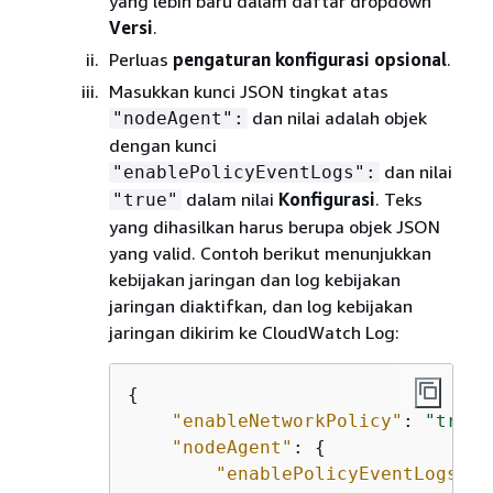
yang lebih baru dalam daftar dropdown
Versi
.
Perluas
pengaturan konfigurasi opsional
.
Masukkan kunci JSON tingkat atas
dan nilai adalah objek
"nodeAgent":
dengan kunci
dan nilai
"enablePolicyEventLogs":
dalam nilai
Konfigurasi
. Teks
"true"
yang dihasilkan harus berupa objek JSON
yang valid. Contoh berikut menunjukkan
kebijakan jaringan dan log kebijakan
jaringan diaktifkan, dan log kebijakan
jaringan dikirim ke CloudWatch Log:
{
"enableNetworkPolicy"
: 
"true"
"nodeAgent"
: 
{
"enablePolicyEventLogs"
: 