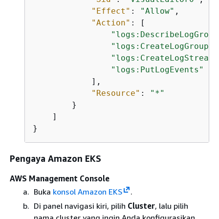
"Effect"
: 
"Allow"
,

"Action"
: [

"logs:DescribeLogGroup
"logs:CreateLogGroup"
,

"logs:CreateLogStream"
"logs:PutLogEvents"
            ],

"Resource"
: 
"*"
        }

    ]

}
Pengaya Amazon EKS
AWS Management Console
Buka
konsol Amazon EKS
.
Di panel navigasi kiri, pilih
Cluster
, lalu pilih
nama cluster yang ingin Anda konfigurasikan