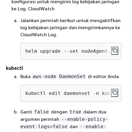
konfigurasi untuk mengirim log kebijakan jaringan
ke Log. CloudWatch
Jalankan perintah berikut untuk mengaktifkan
log kebijakan jaringan dan mengirimkannya ke
CloudWatch Log.
helm upgrade --set nodeAgent.enableP
kubectl
Buka
di editor Anda.
aws-node
DaemonSet
kubectl edit daemonset -n kube-syste
Ganti
dengan
dalam dua
false
true
argumen perintah
--enable-policy-
dan
event-logs=false
--enable-