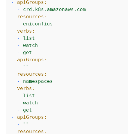
-
apiGroups:
-
crd.k8s.amazonaws.com
resources:
-
eniconfigs
verbs:
-
list
-
watch
-
get
-
apiGroups:
-
""
resources:
-
namespaces
verbs:
-
list
-
watch
-
get
-
apiGroups:
-
""
resources: