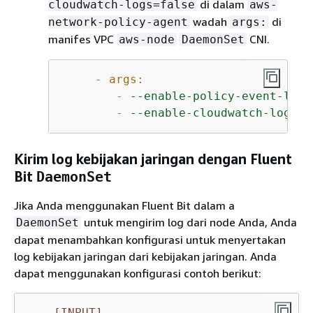
di dalam
cloudwatch-logs=false
aws-
wadah
di
network-policy-agent
args:
manifes VPC
CNI.
aws-node
DaemonSet
-
args:
-
--enable-policy-event-logs
-
--enable-cloudwatch-logs=t
Kirim log kebijakan jaringan dengan Fluent
Bit
DaemonSet
Jika Anda menggunakan Fluent Bit dalam a
untuk mengirim log dari node Anda, Anda
DaemonSet
dapat menambahkan konfigurasi untuk menyertakan
log kebijakan jaringan dari kebijakan jaringan. Anda
dapat menggunakan konfigurasi contoh berikut:
[INPUT]