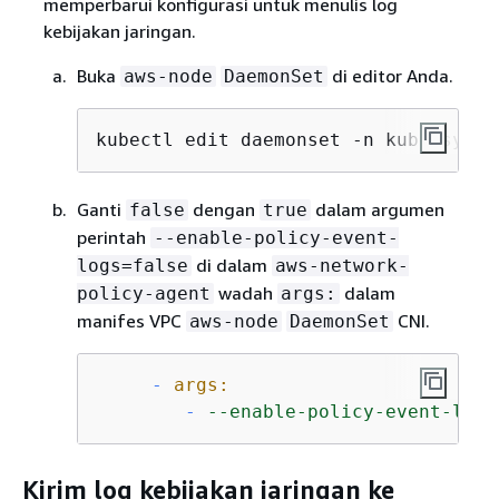
memperbarui konfigurasi untuk menulis log
kebijakan jaringan.
Buka
di editor Anda.
aws-node
DaemonSet
kubectl edit daemonset -n kube-syste
Ganti
dengan
dalam argumen
false
true
perintah
--enable-policy-event-
di dalam
logs=false
aws-network-
wadah
dalam
policy-agent
args:
manifes VPC
CNI.
aws-node
DaemonSet
-
args:
-
--enable-policy-event-logs
Kirim log kebijakan jaringan ke