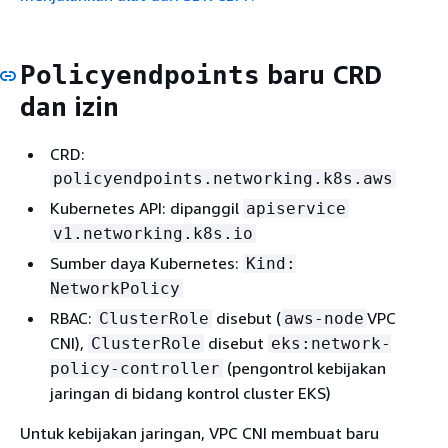
baru CRD
Policyendpoints
dan izin
CRD:
policyendpoints.networking.k8s.aws
Kubernetes API: dipanggil
apiservice
v1.networking.k8s.io
Sumber daya Kubernetes:
Kind:
NetworkPolicy
RBAC:
disebut (
VPC
ClusterRole
aws-node
CNI),
disebut
ClusterRole
eks:network-
(pengontrol kebijakan
policy-controller
jaringan di bidang kontrol cluster EKS)
Untuk kebijakan jaringan, VPC CNI membuat baru