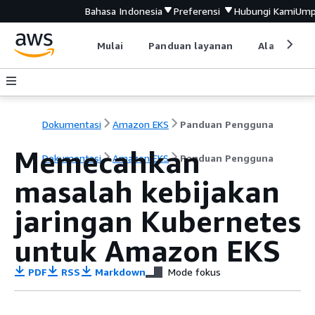
Bahasa Indonesia
Preferensi
Hubungi Kami
Ump
Mulai
Panduan layanan
Alat devel
Dokumentasi
Amazon EKS
Panduan Pengguna
Memecahkan
Dokumentasi
Amazon EKS
Panduan Pengguna
masalah kebijakan
jaringan Kubernetes
untuk Amazon EKS
PDF
RSS
Markdown
Mode fokus