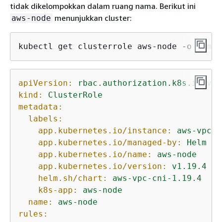
tidak dikelompokkan dalam ruang nama. Berikut ini
menunjukkan cluster:
aws-node
kubectl get clusterrole aws-node -o yaml
apiVersion:
rbac.authorization.k8s.io/v1
kind:
ClusterRole
metadata:
labels:
app.kubernetes.io/instance:
aws-vpc-c
app.kubernetes.io/managed-by:
Helm
app.kubernetes.io/name:
aws-node
app.kubernetes.io/version:
v1.19.4
helm.sh/chart:
aws-vpc-cni-1.19.4
k8s-app:
aws-node
name:
aws-node
rules: