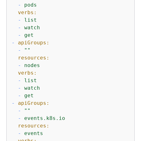
-
pods
verbs:
-
list
-
watch
-
get
-
apiGroups:
-
""
resources:
-
nodes
verbs:
-
list
-
watch
-
get
-
apiGroups:
-
""
-
events.k8s.io
resources:
-
events
verbs: