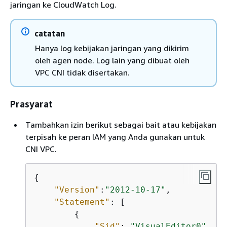
jaringan ke CloudWatch Log.
catatan
Hanya log kebijakan jaringan yang dikirim
oleh agen node. Log lain yang dibuat oleh
VPC CNI tidak disertakan.
Prasyarat
Tambahkan izin berikut sebagai bait atau kebijakan
terpisah ke peran IAM yang Anda gunakan untuk
CNI VPC.
{
"Version"
:
"2012-10-17"
,

"Statement"
: [

{
"Sid"
: 
"VisualEditor0"
,
