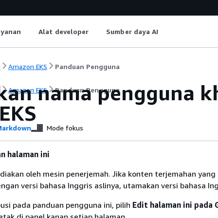
ayanan
Alat developer
Sumber daya AI
i
Amazon EKS
Panduan Pengguna
kan nama pengguna kh
i
Amazon EKS
Panduan Pengguna
 EKS
arkdown
Mode fokus
n halaman ini
diakan oleh mesin penerjemah. Jika konten terjemahan yang 
gan versi bahasa Inggris aslinya, utamakan versi bahasa Ing
usi pada panduan pengguna ini, pilih
Edit halaman ini pada 
etak di panel kanan setiap halaman.