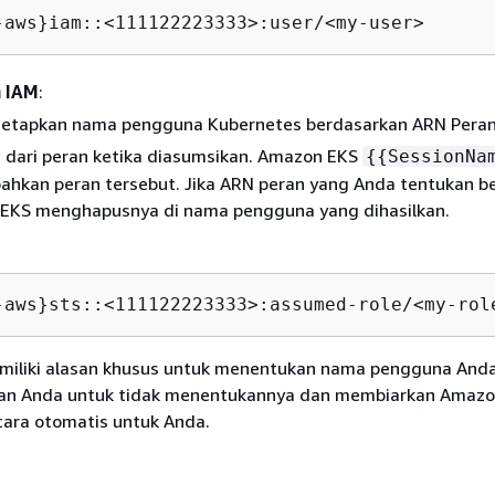
-aws}iam::<111122223333>:user/<my-user>
n IAM
:
etapkan nama pengguna Kubernetes berdasarkan ARN Peran
 dari peran ketika diasumsikan. Amazon EKS
{
{
SessionNa
kan peran tersebut. Jika ARN peran yang Anda tentukan beri
EKS menghapusnya di nama pengguna yang dihasilkan.
-aws}sts::<111122223333>:assumed-role/<my-rol
miliki alasan khusus untuk menentukan nama pengguna Anda 
an Anda untuk tidak menentukannya dan membiarkan Amazo
ara otomatis untuk Anda.