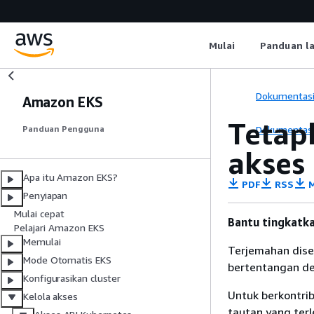
Mulai
Panduan l
Dokumentas
Amazon EKS
Tetap
Dokumentas
Panduan Pengguna
akses
Apa itu Amazon EKS?
PDF
RSS
M
Penyiapan
Mulai cepat
Bantu tingkatka
Pelajari Amazon EKS
Memulai
Terjemahan dise
Mode Otomatis EKS
bertentangan den
Konfigurasikan cluster
Untuk berkontrib
Kelola akses
tautan yang terl