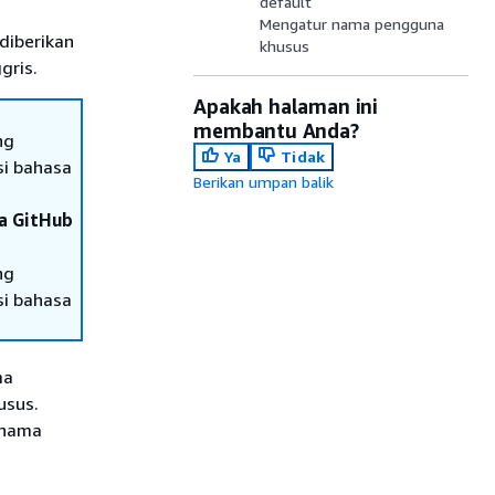
default
Mengatur nama pengguna
diberikan
khusus
gris.
Apakah halaman ini
membantu Anda?
ng
Ya
Tidak
si bahasa
Berikan umpan balik
da GitHub
ng
si bahasa
ma
usus.
 nama