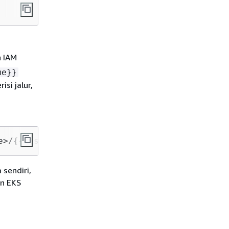
 IAM
me}}
si jalur,
e>/
{
{
SessionName}}
sendiri,
n EKS