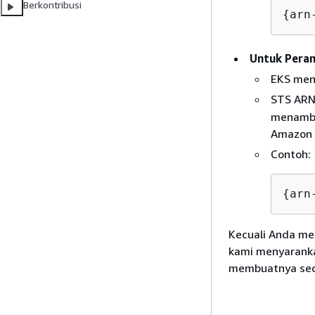
Berkontribusi
{
arn
Untuk Pera
EKS men
STS ARN
menambah
Amazon 
Contoh:
{
arn
Kecuali Anda me
kami menyarank
membuatnya sec