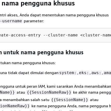
 nama pengguna khusus
ntri akses, Anda dapat menentukan nama pengguna khusus
parameter:
-username
eate-access-entry --cluster-name <cluster-nam
n untuk nama pengguna khusus
ntukan nama pengguna khusus:
na tidak dapat dimulai dengan
,
,
,
system:
eks:
aws:
am
engguna untuk peran IAM, kami sarankan Anda menambahka
atau
ke akhir nama pengg
Name}}
{
{
SessionNameRaw}}
da menambahkan salah satu
atau
{
{
SessionName}}
ke nama pengguna Anda, nama pengguna h
ionNameRaw}}