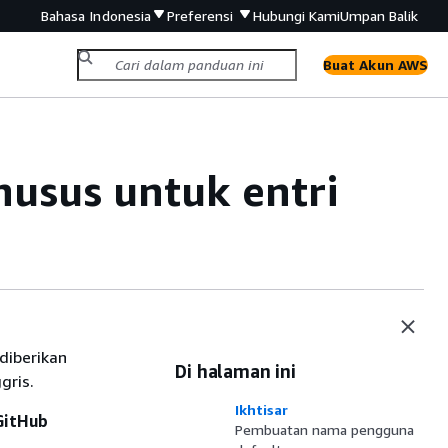
Bahasa Indonesia
Preferensi
Hubungi Kami
Umpan Balik
Buat Akun AWS
usus untuk entri
diberikan
Di halaman ini
gris.
Ikhtisar
GitHub
Pembuatan nama pengguna