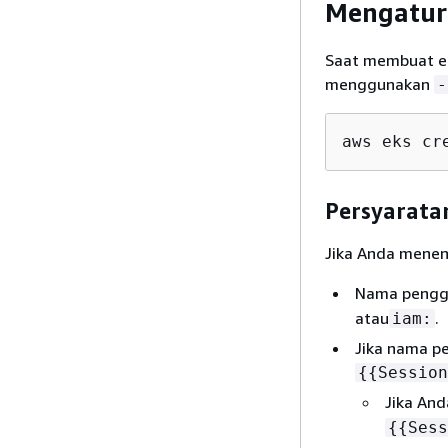
Mengatur
Saat membuat e
menggunakan
-
aws eks cr
Persyarata
Jika Anda mene
Nama penggu
atau
.
iam:
Jika nama p
{
{
Session
Jika An
{
{
Sess