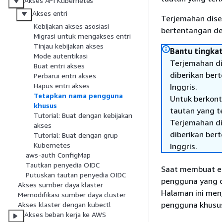
Akses API Kubernetes
Akses entri
Terjemahan dise
Kebijakan akses asosiasi
bertentangan den
Migrasi untuk mengakses entri
Tinjau kebijakan akses
Bantu tingkat
Mode autentikasi
Terjemahan di
Buat entri akses
diberikan ber
Perbarui entri akses
Hapus entri akses
Inggris.
Tetapkan nama pengguna
Untuk berkont
khusus
tautan yang t
Tutorial: Buat dengan kebijakan
Terjemahan di
akses
diberikan ber
Tutorial: Buat dengan grup
Kubernetes
Inggris.
aws-auth ConfigMap
Tautkan penyedia OIDC
Saat membuat e
Putuskan tautan penyedia OIDC
pengguna yang d
Akses sumber daya klaster
Halaman ini men
Memodifikasi sumber daya cluster
pengguna khusu
Akses klaster dengan kubectl
Akses beban kerja ke AWS