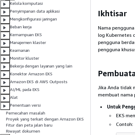
Kelola komputasi
Penyimpanan data aplikasi
Ikhtisar
Mengkonfigurasi jaringan
Beban kerja
Nama pengguna d
log Kubernetes 
Kemampuan EKS
pengguna berdas
Manajemen klaster
pengguna khusus 
Keamanan
Monitor kluster
Bekerja dengan layanan yang lain
Pembuata
Konektor Amazon EKS
Amazon EKS di AWS Outposts
Jika Anda tidak
AI/ML pada EKS
membuat nama p
Alat
Penentuan versi
Untuk Peng
Pemecahan masalah
EKS men
Proyek yang terkait dengan Amazon EKS
Contoh:
Fitur dan peta jalan baru
Riwayat dokumen