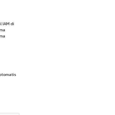
l IAM di
ama
ama
otomatis