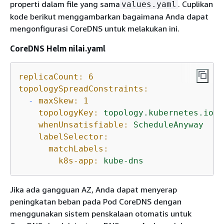
properti dalam file yang sama
. Cuplikan
values.yaml
kode berikut menggambarkan bagaimana Anda dapat
mengonfigurasi CoreDNS untuk melakukan ini.
CoreDNS Helm nilai.yaml
replicaCount:
6
topologySpreadConstraints:
-
maxSkew:
1
topologyKey:
topology.kubernetes.io/z
whenUnsatisfiable:
ScheduleAnyway
labelSelector:
matchLabels:
k8s-app:
kube-dns
Jika ada gangguan AZ, Anda dapat menyerap
peningkatan beban pada Pod CoreDNS dengan
menggunakan sistem penskalaan otomatis untuk