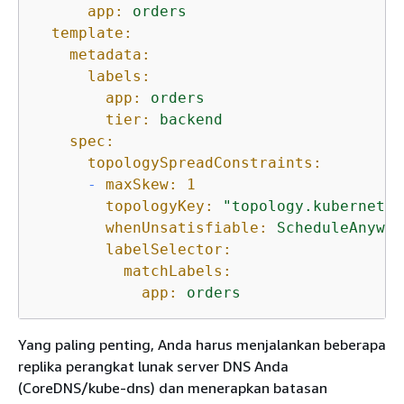
app:
orders
template:
metadata:
labels:
app:
orders
tier:
backend
spec:
topologySpreadConstraints:
-
maxSkew:
1
topologyKey:
"topology.kubernetes
whenUnsatisfiable:
ScheduleAnyway
labelSelector:
matchLabels:
app:
orders
Yang paling penting, Anda harus menjalankan beberapa
replika perangkat lunak server DNS Anda
(CoreDNS/kube-dns) dan menerapkan batasan