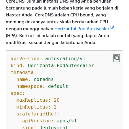
CoreDNS. Jumlah instans DNS yang Anda perlukan
bergantung pada jumlah beban kerja yang berjalan di
klaster Anda. CoreDNS adalah CPU bound, yang
memungkinkannya untuk skala berdasarkan CPU
dengan menggunakan
Horizontal Pod Autoscaler
(HPA). Berikut ini adalah contoh yang dapat Anda
modifikasi sesuai dengan kebutuhan Anda.
apiVersion:
autoscaling/v1
kind:
HorizontalPodAutoscaler
metadata:
name:
coredns
namespace:
default
spec:
maxReplicas:
20
minReplicas:
2
scaleTargetRef:
apiVersion:
apps/v1
kind:
Deployment