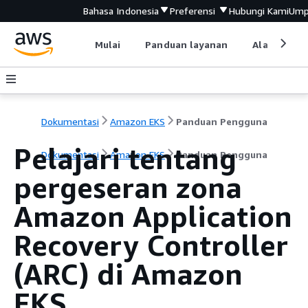
Bahasa Indonesia
Preferensi
Hubungi Kami
Ump
Mulai
Panduan layanan
Alat devel
Dokumentasi
Amazon EKS
Panduan Pengguna
Pelajari tentang
Dokumentasi
Amazon EKS
Panduan Pengguna
pergeseran zona
Amazon Application
Recovery Controller
(ARC) di Amazon
EKS