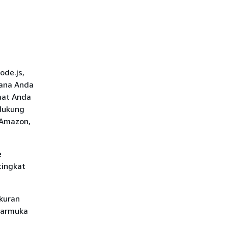
ode.js,
mana Anda
aat Anda
idukung
 Amazon,
e
 tingkat
kuran
tarmuka