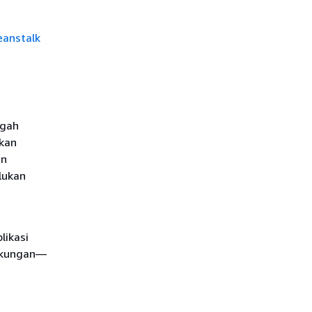
eanstalk
ggah
ikan
an
lukan
likasi
ngkungan—