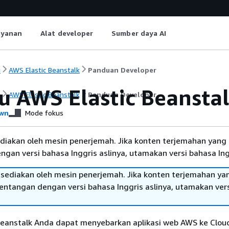
ayanan
Alat developer
Sumber daya AI
i
AWS Elastic Beanstalk
Panduan Developer
u AWS Elastic Beansta
i
AWS Elastic Beanstalk
Panduan Developer
wn
Mode fokus
diakan oleh mesin penerjemah. Jika konten terjemahan yang 
gan versi bahasa Inggris aslinya, utamakan versi bahasa Ing
sediakan oleh mesin penerjemah. Jika konten terjemahan ya
tentangan dengan versi bahasa Inggris aslinya, utamakan ver
Beanstalk Anda dapat menyebarkan aplikasi web AWS ke Clou