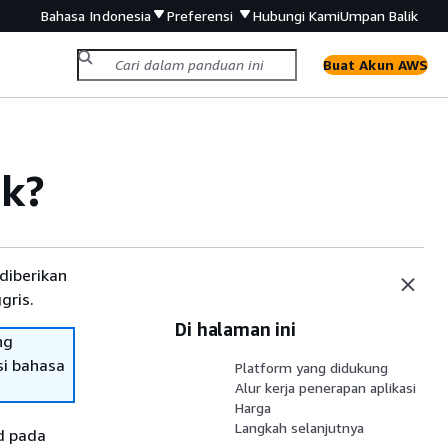
Bahasa Indonesia
Preferensi
Hubungi Kami
Umpan Balik
Buat Akun AWS
lk?
diberikan
gris.
Di halaman ini
ng
si bahasa
Platform yang didukung
Alur kerja penerapan aplikasi
Harga
Langkah selanjutnya
d pada