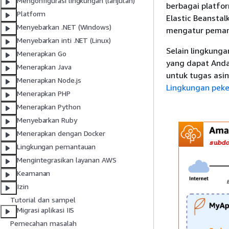
Mengonfigurasi lingkungan (lanjutan)
berbagai platfo
Platform
Elastic Beansta
Menyebarkan .NET (Windows)
mengatur pemant
Menyebarkan inti .NET (Linux)
Selain lingkung
Menerapkan Go
yang dapat Anda
Menerapkan Java
untuk tugas asin
Menerapkan Node.js
Lingkungan peker
Menerapkan PHP
Menerapkan Python
Menyebarkan Ruby
Menerapkan dengan Docker
Lingkungan pemantauan
Mengintegrasikan layanan AWS
Keamanan
Izin
Tutorial dan sampel
Migrasi aplikasi IIS
Pemecahan masalah