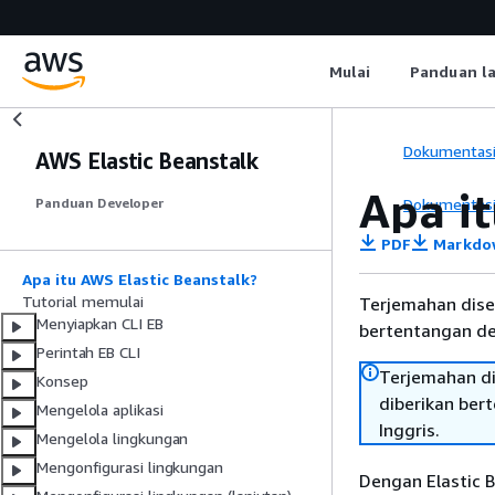
Mulai
Panduan l
Dokumentas
AWS Elastic Beanstalk
Apa it
Dokumentas
Panduan Developer
PDF
Markdo
Apa itu AWS Elastic Beanstalk?
Tutorial memulai
Terjemahan dise
Menyiapkan CLI EB
bertentangan den
Perintah EB CLI
Terjemahan di
Konsep
diberikan ber
Mengelola aplikasi
Inggris.
Mengelola lingkungan
Mengonfigurasi lingkungan
Dengan Elastic 