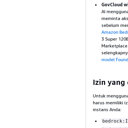
GovCloud w
AI mengguna
meminta aks
sebelum men
Amazon Bedr
3 Super 120B
Marketplace 
selengkapny
model found
Izin yang
Untuk menggunak
harus memiliki i
instans Anda:
bedrock:I