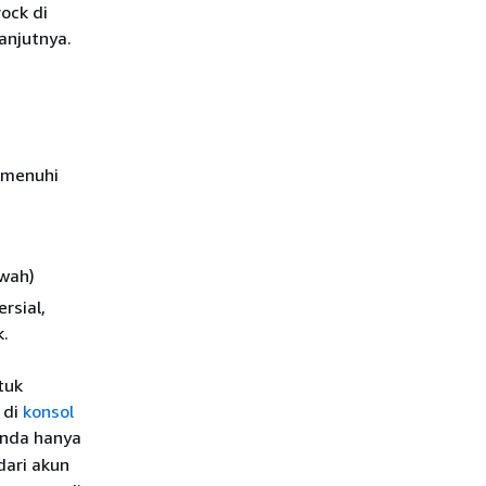
ock di
njutnya.
emenuhi
wah)
rsial,
k.
tuk
 di
konsol
nda hanya
dari akun