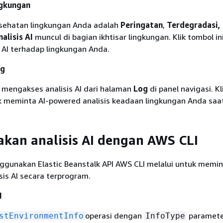
ngkungan
esehatan lingkungan Anda adalah
Peringatan
,
Terdegradasi,
nalisis AI
muncul di bagian ikhtisar lingkungan. Klik tombol in
 AI terhadap lingkungan Anda.
og
 mengakses analisis AI dari halaman
Log
di panel navigasi. K
 meminta AI-powered analisis keadaan lingkungan Anda saat 
kan analisis AI dengan AWS CLI
gunakan Elastic Beanstalk API AWS CLI melalui untuk memi
is AI secara terprogram.
I
operasi dengan
paramete
stEnvironmentInfo
InfoType