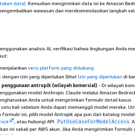
token data).
Kemudian mengirimkan data ini ke Amazon Bedr
mengembalikan wawasan dan merekomendasikan langkah sela
nggunakan analisis AI, verifikasi bahwa lingkungan Anda m
kut:
menjalankan
versi platform yang didukung
s
dengan izin yang diperlukan (lihat
Izin yang diperlukan
di ba
s penggunaan antropik (wilayah komersial)
- Di wilayah kome
 menggunakan model Anthropic Claude melalui Amazon Bedroc
engharuskan Anda untuk mengirimkan formulir detail kasus
satu kali sebelum Anda dapat memanggil model mereka. Un
formulir ini, pilih model Antropik apa pun dari katalog model
rock
, atau hubungi API.
A
PutUseCaseForModelAccess
kan ini sekali per AWS akun. Jika Anda mengirimkan formulir 