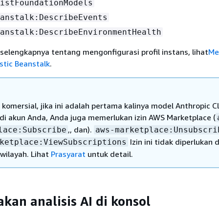
istFoundationModels
anstalk:DescribeEvents
anstalk:DescribeEnvironmentHealth
selengkapnya tentang mengonfigurasi profil instans, lihat
Me
astic Beanstalk
.
 komersial, jika ini adalah pertama kalinya model Anthropic 
 di akun Anda, Anda juga memerlukan izin AWS Marketplace (
,, dan).
lace:Subscribe
aws-marketplace:Unsubscri
Izin ini tidak diperlukan d
ketplace:ViewSubscriptions
wilayah. Lihat
Prasyarat
untuk detail.
an analisis AI di konsol