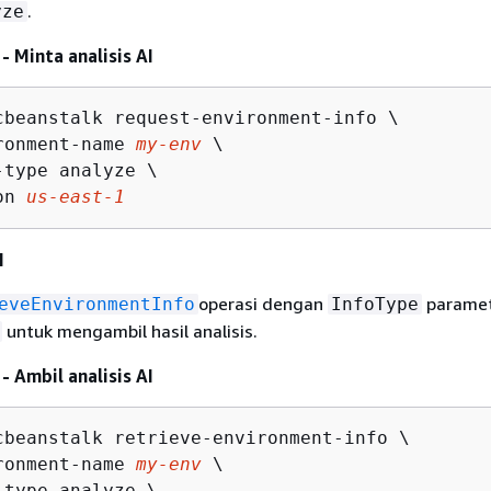
.
yze
- Minta analisis AI
cbeanstalk request-environment-info \

ronment-name 
my-env
 \

type analyze \

on 
us-east-1
I
operasi dengan
paramet
eveEnvironmentInfo
InfoType
untuk mengambil hasil analisis.
- Ambil analisis AI
cbeanstalk retrieve-environment-info \

ronment-name 
my-env
 \

type analyze \
