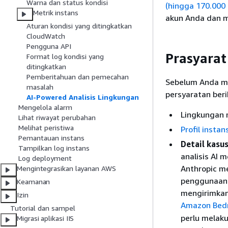
Warna dan status kondisi
(hingga 170.000 
Metrik instans
akun Anda dan 
Aturan kondisi yang ditingkatkan
CloudWatch
Pengguna API
Prasyarat
Format log kondisi yang
ditingkatkan
Pemberitahuan dan pemecahan
Sebelum Anda me
masalah
persyaratan beri
AI-Powered Analisis Lingkungan
Mengelola alarm
Lingkungan 
Lihat riwayat perubahan
Melihat peristiwa
Profil instan
Pemantauan instans
Detail kasu
Tampilkan log instans
analisis AI
Log deployment
Anthropic m
Mengintegrasikan layanan AWS
penggunaan 
Keamanan
mengirimkan 
Izin
Amazon Bed
Tutorial dan sampel
perlu melaku
Migrasi aplikasi IIS