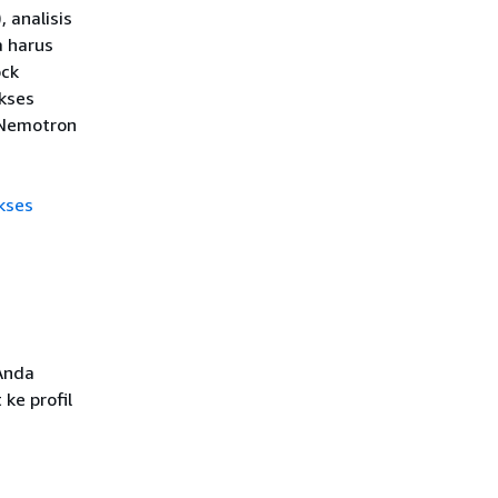
 analisis
a harus
ock
kses
 Nemotron
kses
 Anda
ke profil