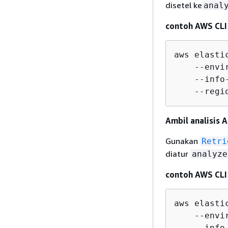
disetel ke
anal
contoh AWS CLI 
aws elasti
    --envi
    --info-
    --regi
Ambil analisis A
Gunakan
Retri
diatur
analyze
contoh AWS CLI 
aws elasti
    --envi
    --info-