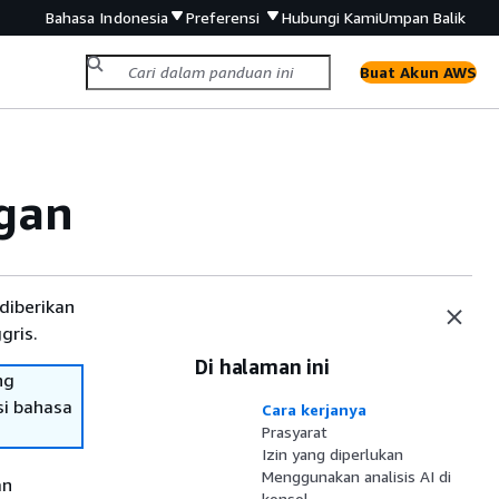
Bahasa Indonesia
Preferensi
Hubungi Kami
Umpan Balik
Buat Akun AWS
ngan
diberikan
gris.
Di halaman ini
ng
si bahasa
Cara kerjanya
Prasyarat
Izin yang diperlukan
Menggunakan analisis AI di
an
konsol