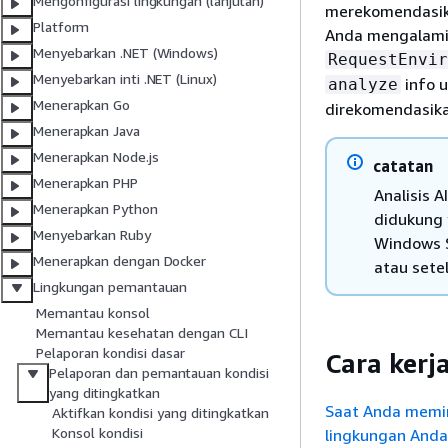
Mengonfigurasi lingkungan (lanjutan)
merekomendasika
Platform
Anda mengalami 
Menyebarkan .NET (Windows)
RequestEnvir
Menyebarkan inti .NET (Linux)
info 
analyze
Menerapkan Go
direkomendasika
Menerapkan Java
Menerapkan Node.js
catatan
Menerapkan PHP
Analisis 
Menerapkan Python
didukung 
Menyebarkan Ruby
Windows Se
Menerapkan dengan Docker
atau setel
Lingkungan pemantauan
Memantau konsol
Memantau kesehatan dengan CLI
Pelaporan kondisi dasar
Cara kerj
Pelaporan dan pemantauan kondisi
yang ditingkatkan
Saat Anda memint
Aktifkan kondisi yang ditingkatkan
Konsol kondisi
lingkungan Anda