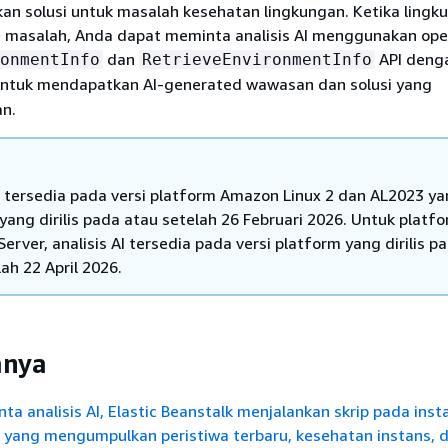
n solusi untuk masalah kesehatan lingkungan. Ketika lingk
masalah, Anda dapat meminta analisis AI menggunakan ope
dan
API denga
onmentInfo
RetrieveEnvironmentInfo
untuk mendapatkan AI-generated wawasan dan solusi yang
n.
AI tersedia pada versi platform Amazon Linux 2 dan AL2023 y
yang dirilis pada atau setelah 26 Februari 2026. Untuk platf
rver, analisis AI tersedia pada versi platform yang dirilis p
ah 22 April 2026.
anya
a analisis AI, Elastic Beanstalk menjalankan skrip pada inst
 yang mengumpulkan peristiwa terbaru, kesehatan instans, d