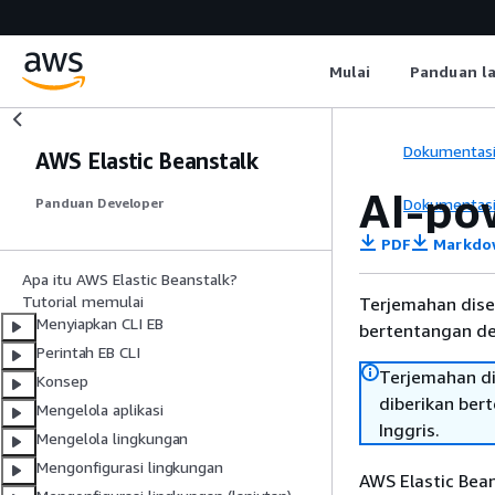
Mulai
Panduan l
Dokumentas
AWS Elastic Beanstalk
AI-po
Dokumentas
Panduan Developer
PDF
Markdo
Apa itu AWS Elastic Beanstalk?
Tutorial memulai
Terjemahan dise
Menyiapkan CLI EB
bertentangan den
Perintah EB CLI
Terjemahan di
Konsep
diberikan ber
Mengelola aplikasi
Inggris.
Mengelola lingkungan
Mengonfigurasi lingkungan
AWS Elastic Bean