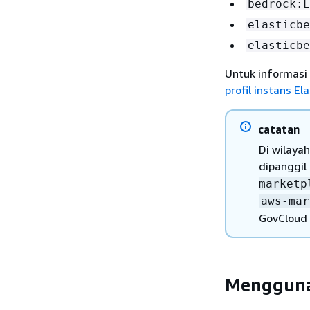
bedrock:L
elasticbe
elasticbe
Untuk informasi 
profil instans El
catatan
Di wilayah
dipanggil
marketp
aws-mar
GovCloud 
Menggunak