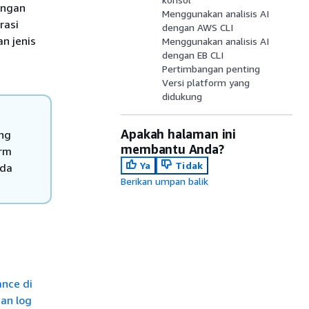
ungan
Menggunakan analisis AI
rasi
dengan AWS CLI
n jenis
Menggunakan analisis AI
dengan EB CLI
Pertimbangan penting
Versi platform yang
didukung
Apakah halaman ini
ang
membantu Anda?
orm
Ya
Tidak
ada
Berikan umpan balik
ance di
an log