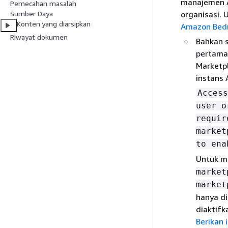
manajemen A
Pemecahan masalah
organisasi. 
Sumber Daya
Konten yang diarsipkan
Amazon Bed
Riwayat dokumen
Bahkan 
pertama
Marketpl
instans 
Access
user o
requir
market
to ena
Untuk m
market
market
hanya di
diaktifk
Berikan