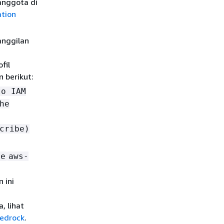
anggota di
tion
anggilan
fil
n berikut:
to IAM
he
cribe)
be
aws-
n ini
, lihat
Bedrock
.