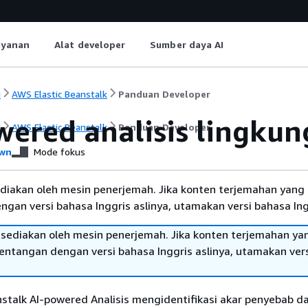
ayanan
Alat developer
Sumber daya AI
i
AWS Elastic Beanstalk
Panduan Developer
wered analisis lingku
i
AWS Elastic Beanstalk
Panduan Developer
wn
Mode fokus
diakan oleh mesin penerjemah. Jika konten terjemahan yang 
gan versi bahasa Inggris aslinya, utamakan versi bahasa Ing
sediakan oleh mesin penerjemah. Jika konten terjemahan ya
tentangan dengan versi bahasa Inggris aslinya, utamakan ver
stalk AI-powered Analisis mengidentifikasi akar penyebab d