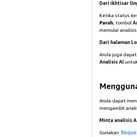
Dari ikhtisar li
Ketika status k
Parah
, tombol
A
memulai analisis
Dari halaman L
Anda juga dapat
Analisis AI
untuk
Mengguna
Anda dapat meng
mengambil analis
Minta analisis A
Gunakan
Reque