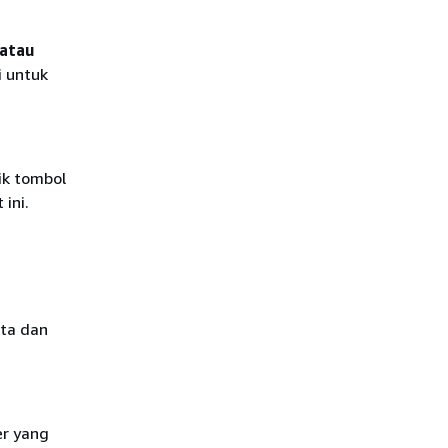
 atau
i untuk
lik tombol
ini.
nta dan
r yang