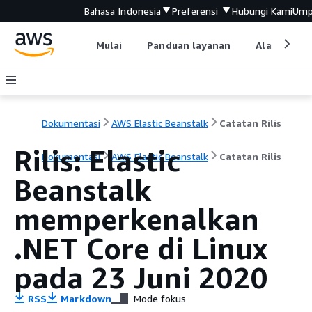
Bahasa Indonesia
Preferensi
Hubungi Kami
Ump
Mulai
Panduan layanan
Alat devel
Dokumentasi
AWS Elastic Beanstalk
Catatan Rilis
Rilis: Elastic
Dokumentasi
AWS Elastic Beanstalk
Catatan Rilis
Beanstalk
memperkenalkan
.NET Core di Linux
pada 23 Juni 2020
RSS
Markdown
Mode fokus