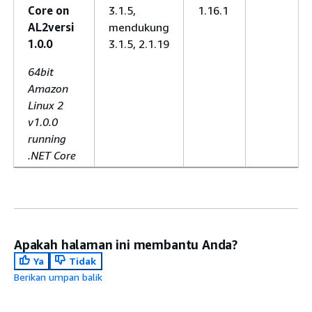
Core on
3.1.5,
1.16.1
AL2versi
mendukung
1.0.0
3.1.5, 2.1.19
64bit
Amazon
Linux 2
v1.0.0
running
.NET Core
Apakah halaman ini membantu Anda?
Ya
Tidak
Berikan umpan balik