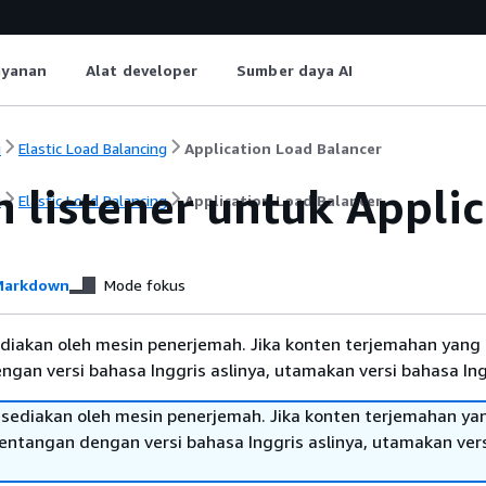
ayanan
Alat developer
Sumber daya AI
i
Elastic Load Balancing
Application Load Balancer
n listener untuk Appli
i
Elastic Load Balancing
Application Load Balancer
arkdown
Mode fokus
diakan oleh mesin penerjemah. Jika konten terjemahan yang 
gan versi bahasa Inggris aslinya, utamakan versi bahasa Ing
sediakan oleh mesin penerjemah. Jika konten terjemahan ya
tentangan dengan versi bahasa Inggris aslinya, utamakan ver