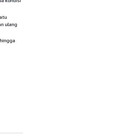
ua kondisi
satu
an ulang
 hingga