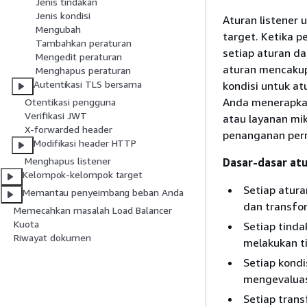
Jenis tindakan
Jenis kondisi
Aturan listener 
Mengubah
target. Ketika 
Tambahkan peraturan
setiap aturan da
Mengedit peraturan
aturan mencakup 
Menghapus peraturan
Autentikasi TLS bersama
kondisi untuk a
Anda menerapkan 
Otentikasi pengguna
Verifikasi JWT
atau layanan mi
X-forwarded header
penanganan perm
Modifikasi header HTTP
Menghapus listener
Dasar-dasar at
Kelompok-kelompok target
Setiap atura
Memantau penyeimbang beban Anda
dan transfor
Memecahkan masalah Load Balancer
Kuota
Setiap tinda
Riwayat dokumen
melakukan t
Setiap kondi
mengevaluasi
Setiap trans