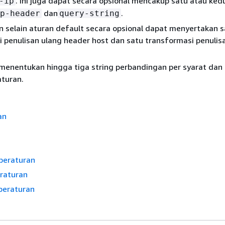
. Ini juga dapat secara opsional mencakup satu atau ked
-ip
dan
.
p-header
query-string
n selain aturan default secara opsional dapat menyertakan 
 penulisan ulang header host dan satu transformasi penulis
menentukan hingga tiga string perbandingan per syarat dan
aturan.
an
peraturan
raturan
peraturan