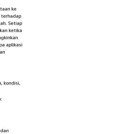
ntaan ke
 terhadap
ah. Setiap
kan ketika
ngkinkan
a aplikasi
kan
, kondisi,
k
 dan