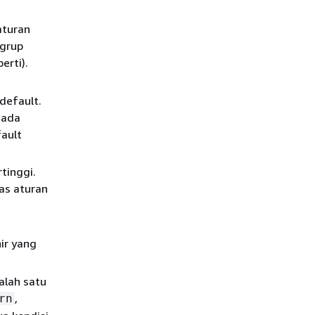
aturan
 grup
erti).
default.
 ada
fault
rtinggi.
tas aturan
ir yang
alah satu
,
rn