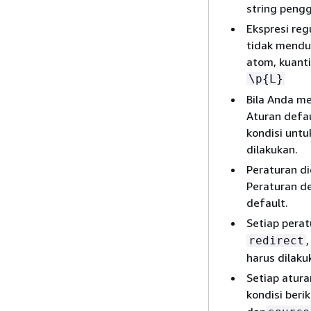
string pengg
Ekspresi reg
tidak menduk
atom, kuantif
\p
{
L}
Bila Anda m
Aturan defau
kondisi untu
dilakukan.
Peraturan die
Peraturan de
default.
Setiap perat
redirect
harus dilaku
Setiap atura
kondisi berik