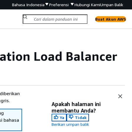
Bahasa Indonesia
Preferensi
Hubungi Kami
Umpan Balik
Buat Akun AWS
cation Load Balancer
diberikan
gris.
Apakah halaman ini
membantu Anda?
ng
Ya
Tidak
si bahasa
Berikan umpan balik