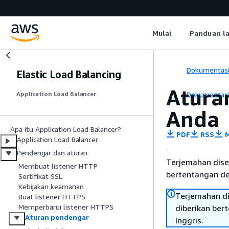
Mulai
Panduan l
Dokumentas
Elastic Load Balancing
Atura
Dokumentas
Application Load Balancer
Anda
Apa itu Application Load Balancer?
PDF
RSS
M
Application Load Balancer
Pendengar dan aturan
Terjemahan dise
Membuat listener HTTP
bertentangan den
Sertifikat SSL
Kebijakan keamanan
Terjemahan di
Buat listener HTTPS
Memperbarui listener HTTPS
diberikan ber
Aturan pendengar
Inggris.