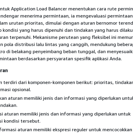
untuk Application Load Balancer menentukan cara rute permi
pendengar menerima permintaan, ia mengevaluasi permintaan
lam urutan prioritas, dimulai dengan aturan bernomor terend
kondisi yang harus dipenuhi dan tindakan yang harus dilaku
turan terpenuhi. Mekanisme perutean yang fleksibel ini memu
pola distribusi lalu lintas yang canggih, mendukung beberap
kro di belakang penyeimbang beban tunggal, dan menyesuai
intaan berdasarkan persyaratan spesifik aplikasi Anda.
uran
n terdiri dari komponen-komponen berikut: prioritas, tindakan
masi opsional.
kan aturan memiliki jenis dan informasi yang diperlukan untu
indakan.
si aturan memiliki jenis dan informasi yang diperlukan untuk
 kondisi tersebut.
formasi aturan memiliki ekspresi reguler untuk mencocokkan