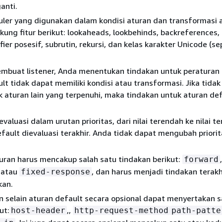
anti.
uler yang digunakan dalam kondisi aturan dan transformasi 
ung fitur berikut: lookaheads, lookbehinds, backreferences,
ier posesif, subrutin, rekursi, dan kelas karakter Unicode (sep
embuat listener, Anda menentukan tindakan untuk peraturan 
lt tidak dapat memiliki kondisi atau transformasi. Jika tidak
k aturan lain yang terpenuhi, maka tindakan untuk aturan de
valuasi dalam urutan prioritas, dari nilai terendah ke nilai te
fault dievaluasi terakhir. Anda tidak dapat mengubah priori
uran harus mencakup salah satu tindakan berikut:
,
forward
, atau
, dan harus menjadi tindakan terakh
fixed-response
kan.
n selain aturan default secara opsional dapat menyertakan s
ut:
,,
host-header
http-request-method
path-patte