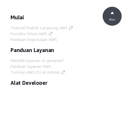
Mulai
Atas
Tutorial Praktik Langsung AWS
Pustaka Solusi AWS
Panduan Keputusan AWS
Panduan Layanan
Memilih layanan AI generatif
Panduan layanan AWS
Tutorial AWS CLI di GitHub
Alat Developer
Pustaka Contoh Kode AWS
AWS CLI
AWS Builder Center
Blog Alat Developer AWS
Tautan Bermanfaat