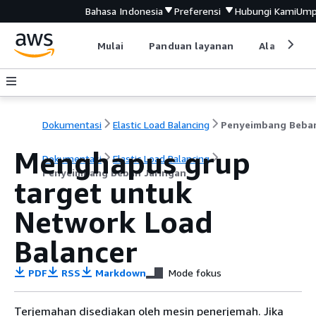
Bahasa Indonesia
Preferensi
Hubungi Kami
Ump
Mulai
Panduan layanan
Alat devel
Dokumentasi
Elastic Load Balancing
Menghapus grup
Dokumentasi
Elastic Load Balancing
Penyeimbang Beban Jaringan
target untuk
Network Load
Balancer
PDF
RSS
Markdown
Mode fokus
Terjemahan disediakan oleh mesin penerjemah. Jika