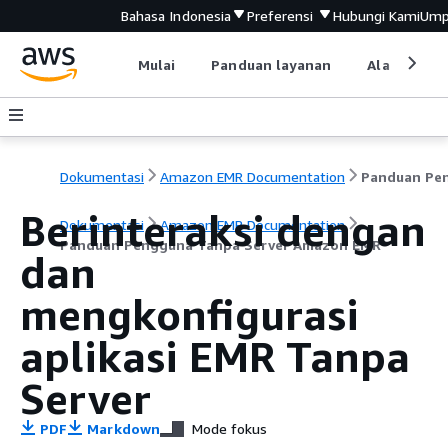
Bahasa Indonesia
Preferensi
Hubungi Kami
Ump
Mulai
Panduan layanan
Alat devel
Dokumentasi
Amazon EMR Documentation
Berinteraksi dengan
Dokumentasi
Amazon EMR Documentation
Panduan Pengguna Tanpa Server Amazon EMR
dan
mengkonfigurasi
aplikasi EMR Tanpa
Server
PDF
Markdown
Mode fokus