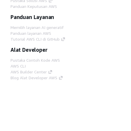
Pustaka Solusi AWS
Panduan Keputusan AWS
Panduan Layanan
Memilih layanan AI generatif
Panduan layanan AWS
Tutorial AWS CLI di GitHub
Alat Developer
Pustaka Contoh Kode AWS
AWS CLI
AWS Builder Center
Blog Alat Developer AWS
Tautan Bermanfaat
Unduh server MCP Dokumentasi AWS
Masuk ke Konsol AWS
AWS re:Post
Privasi
Syarat situs
Preferensi cookie
©