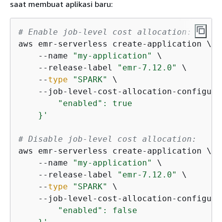
saat membuat aplikasi baru:
# Enable job-level cost allocation:
aws emr-serverless create-application \

    --name 
"my-application"
 \

    --release-label 
"emr-7.12.0"
 \

    --
type
"SPARK"
 \

    --job-level-cost-allocation-configura
        "enabled": true

    }'
# Disable job-level cost allocation:
aws emr-serverless create-application \

    --name 
"my-application"
 \

    --release-label 
"emr-7.12.0"
 \

    --
type
"SPARK"
 \

    --job-level-cost-allocation-configura
        "enabled": false
