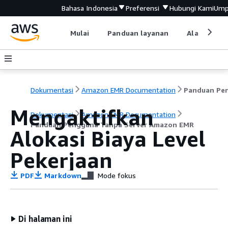
Bahasa Indonesia
Preferensi
Hubungi Kami
Ump
Mulai
Panduan layanan
Alat devel
Dokumentasi
Amazon EMR Documentation
Mengaktifkan
Dokumentasi
Amazon EMR Documentation
Panduan Pengguna Tanpa Server Amazon EMR
Alokasi Biaya Level
Pekerjaan
PDF
Markdown
Mode fokus
Di halaman ini