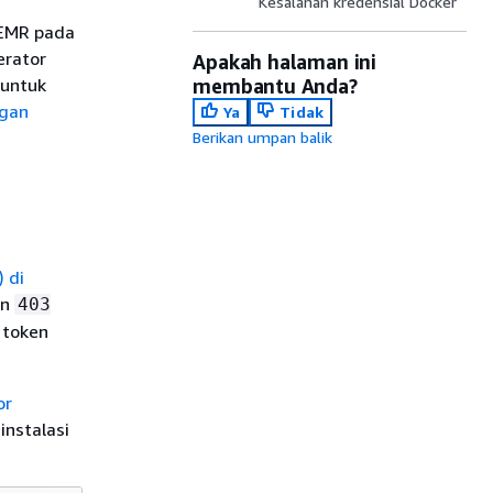
Kesalahan kredensial Docker
 EMR pada
erator
Apakah halaman ini
 untuk
membantu Anda?
ngan
Ya
Tidak
Berikan umpan balik
 di
an
403
 token
or
nstalasi