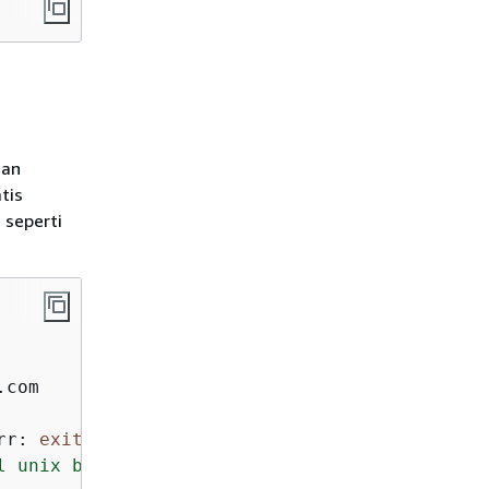
an
tis
 seperti
com

rr: 
exit
 status 
1
l unix backend.sock: connect: no such file or