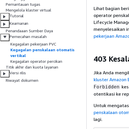
Pemantauan tugas
Lihat bagian be
Mengelola klaster virtual
operator penska
Tutorial
Lifecycle Manag
Keamanan
menyelesaikan ins
Penandaaan Sumber Daya
pekerjaan Amaz
Pemecahan masalah
Kegagalan pekerjaan PVC
Kegagalan penskalaan otomatis
vertikal
403 Kesal
Kegagalan operator percikan
Titik akhir dan kuota layanan
Jika Anda mengi
Versi rilis
kluster Amazon 
Riwayat dokumen
kes
Forbidden
otentikasi ke re
Untuk mengatasi
penskalaan otoma
lagi.