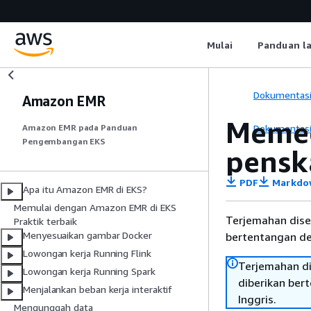
Mulai
Panduan l
Dokumentas
Amazon EMR
Memec
Dokumentas
Amazon EMR pada Panduan
Pengembangan EKS
pensk
PDF
Markdo
Apa itu Amazon EMR di EKS?
Memulai dengan Amazon EMR di EKS
Terjemahan dise
Praktik terbaik
Menyesuaikan gambar Docker
bertentangan den
Lowongan kerja Running Flink
Terjemahan di
Lowongan kerja Running Spark
diberikan ber
Menjalankan beban kerja interaktif
Inggris.
Mengunggah data