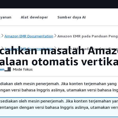
ayanan
Alat developer
Sumber daya AI
i
Amazon EMR Documentation
Amazon EMR pada Panduan Pen
ahkan masalah Amaz
i
Amazon EMR Documentation
Amazon EMR pada Panduan Pen
alaan otomatis vertik
wn
Mode fokus
diakan oleh mesin penerjemah. Jika konten terjemahan yang 
gan versi bahasa Inggris aslinya, utamakan versi bahasa Ing
sediakan oleh mesin penerjemah. Jika konten terjemahan ya
tentangan dengan versi bahasa Inggris aslinya, utamakan ver