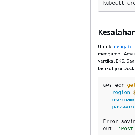
kubectl cr
Kesalahan
Untuk
mengatur 
mengambil Amaz
vertikal EKS. S
berikut jika Dock
aws ecr 
ge
 -
-region
 -
-usernam
 -
-passwor
Error savi
out: 
'Post