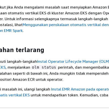
rikut jika Anda mengalami masalah saat menyiapkan Amazon
laan otomatis vertikal EKS di kluster Amazon EKS dengan Op
er. Untuk informasi selengkapnya termasuk langkah-langkah
talasi, lihat
Menggunakan penskalaan otomatis vertikal de
on EMR Spark
.
ahan terlarang
kuti langkah-langkah
Instal Operator Lifecycle Manager (OLM)
EKS
, menjalankan
perintah, dan mengembalik
olm status
alahan seperti di bawah ini, Anda mungkin tidak memperoleh
positori Amazon ECR untuk operator.
 masalah ini, ulangi langkah
Instal EMR Amazon pada operat
tis vertikal EKS
untuk mendapatkan token. Kemudian, coba i