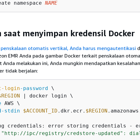
eate namespace 
NAME
 saat menyimpan kredensil Docker
penskalaan otomatis vertikal, Anda harus mengautentikasi
d
on EMR Anda pada gambar Docker terkait penskalaan otoma
aat Anda melakukan ini, Anda mungkin mendapatkan kesalahan
er tidak berjalan:
t-login
-password
 \

$REGION
 | docker login \

e
 AWS \

d
-stdin
$ACCOUNT_ID
.dkr.ecr.
$REGION
.amazonaws.
ng credentials: error storing credentials - e
 "http://ipc/registry/credstore-updated": dia