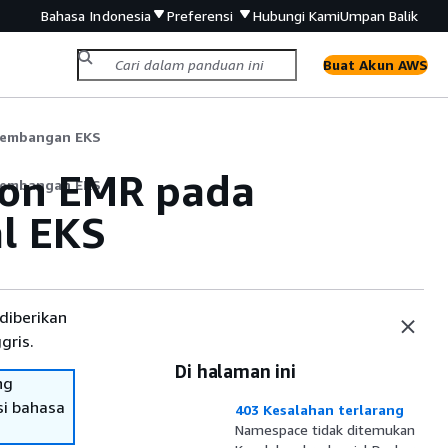
Bahasa Indonesia
Preferensi
Hubungi Kami
Umpan Balik
Buat Akun AWS
gembangan EKS
on EMR pada
gembangan EKS
al EKS
diberikan
gris.
Di halaman ini
ng
si bahasa
403 Kesalahan terlarang
Namespace tidak ditemukan