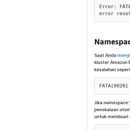
Error: FAT
error reso
Namespac
Saat Anda
menyi
kluster Amazon
kesalahan seperti
FATA[0020]
Jika namespace 
penskalaan otoma
untuk membuat n