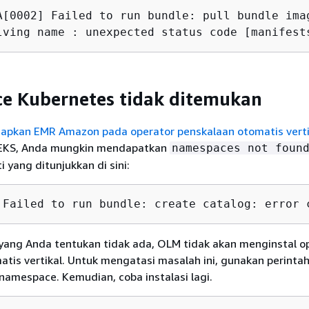
A[0002] Failed to run bundle: pull bundle ima
lving name : unexpected status code [manifest
e Kubernetes tidak ditemukan
apkan EMR Amazon pada operator penskalaan otomatis verti
 EKS, Anda mungkin mendapatkan
namespaces not foun
 yang ditunjukkan di sini:
 Failed to run bundle: create catalog: error 
yang Anda tentukan tidak ada, OLM tidak akan menginstal o
tis vertikal. Untuk mengatasi masalah ini, gunakan perintah
amespace. Kemudian, coba instalasi lagi.