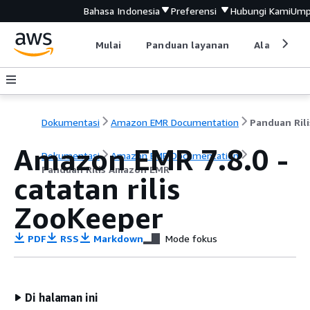
Bahasa Indonesia
Preferensi
Hubungi Kami
Ump
Mulai
Panduan layanan
Alat devel
Dokumentasi
Amazon EMR Documentation
Amazon EMR 7.8.0 -
Dokumentasi
Amazon EMR Documentation
Panduan Rilis Amazon EMR
catatan rilis
ZooKeeper
PDF
RSS
Markdown
Mode fokus
Di halaman ini