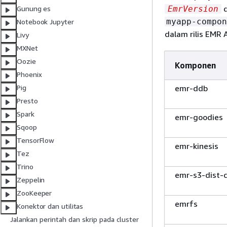
d
EmrVersion
Gunung es
myapp-compon
Notebook Jupyter
dalam rilis EMR 
Livy
MXNet
Oozie
Komponen
Phoenix
emr-ddb
Pig
Presto
Spark
emr-goodies
Sqoop
TensorFlow
emr-kinesis
Tez
Trino
emr-s3-dist-
Zeppelin
ZooKeeper
emrfs
Konektor dan utilitas
Jalankan perintah dan skrip pada cluster