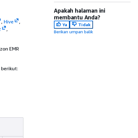
Apakah halaman ini
membantu Anda?
,
Hive
,
Ya
Tidak
z
,
Berikan umpan balik
mazon EMR
 berikut: