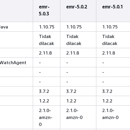
emr-
emr-5.0.2
emr-5.0.1
5.0.3
Java
1.10.75
1.10.75
1.10.75
Tidak
Tidak
Tidak
dilacak
dilacak
dilacak
2.11.8
2.11.8
2.11.8
WatchAgent
-
-
-
-
-
-
-
-
-
3.7.2
3.7.2
3.7.2
1.2.2
1.2.2
1.2.2
2.1.0-
2.1.0-
2.1.0-
amzn-
amzn-0
amzn-0
0