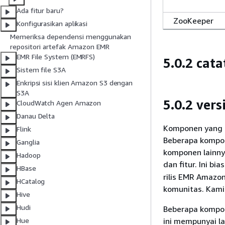
Ada fitur baru?
ZooKeeper
Konfigurasikan aplikasi
Memeriksa dependensi menggunakan
repositori artefak Amazon EMR
EMR File System (EMRFS)
5.0.2 cata
Sistem file S3A
Enkripsi sisi klien Amazon S3 dengan
S3A
5.0.2 ver
CloudWatch Agen Amazon
Danau Delta
Komponen yang di
Flink
Beberapa kompone
Ganglia
komponen lainny
Hadoop
dan fitur. Ini b
HBase
rilis EMR Amazo
HCatalog
komunitas. Kami
Hive
Hudi
Beberapa kompon
ini mempunyai l
Hue