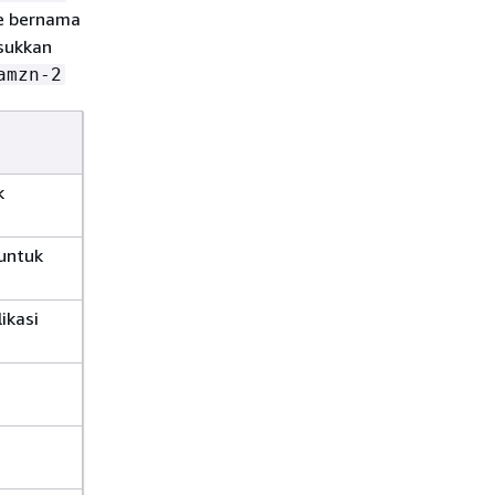
ce bernama
asukkan
amzn-2
k
untuk
ikasi
i