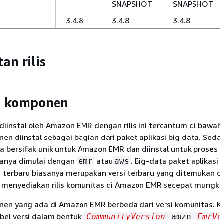
SNAPSHOT
SNAPSHOT
3.4.8
3.4.8
3.4.8
tan rilis
si komponen
instal oleh Amazon EMR dengan rilis ini tercantum di bawah 
n diinstal sebagai bagian dari paket aplikasi big data. Se
a bersifak unik untuk Amazon EMR dan diinstal untuk proses
iasanya dimulai dengan
atau
. Big-data paket aplikas
emr
aws
n terbaru biasanya merupakan versi terbaru yang ditemukan d
 menyediakan rilis komunitas di Amazon EMR secepat mungki
en yang ada di Amazon EMR berbeda dari versi komunitas.
abel versi dalam bentuk
CommunityVersion
-amzn-
EmrV