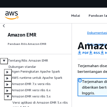
Mulai
Panduan l
Dokumentas
Amazon EMR
Amazo
Dokumentas
Panduan Rilis Amazon EMR
PDF
RSS
M
Tentang Rilis Amazon EMR
Terjemahan dise
Dukungan standar
bertentangan den
Agen Peningkatan Apache Spark
AWS runtime untuk Apache Spark
Terjemahan di
Amazon EMR 7.x versi rilis
diberikan ber
Amazon EMR versi rilis 6.x
Inggris.
Amazon EMR versi rilis 5.x
Versi aplikasi di Amazon EMR 5.x rilis