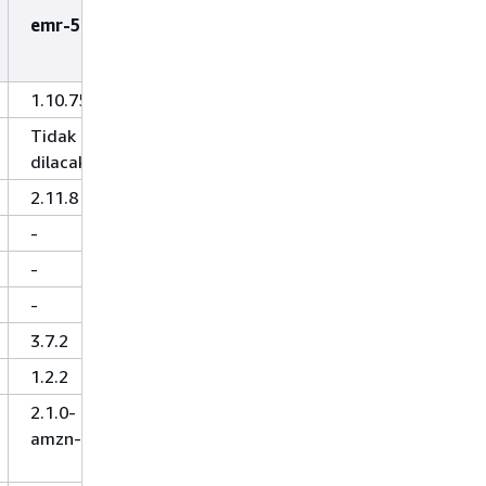
emr-5.0.0
1.10.75
Tidak
dilacak
2.11.8
-
-
-
3.7.2
1.2.2
2.1.0-
amzn-0