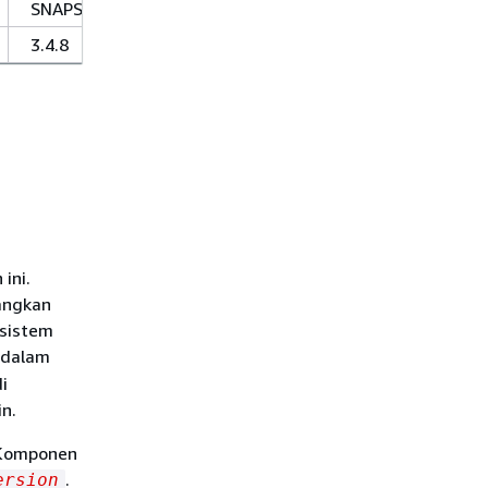
SNAPSHOT
3.4.8
ini.
dangkan
 sistem
i dalam
i
n.
 Komponen
.
ersion