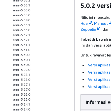
emr-5.36.2
5.0.2 vers
emr-5.36.1
emr-5.36.0
emr-5.35.0
Rilis ini mencaku
emr-5.34.0
Hue
,
Mahout
emr-5.33.1
Zeppelin
, dan
emr-5.33.0
emr-5.32.1
Tabel di bawah i
emr-5.32.0
ini dan versi apl
emr-5.31.1
emr-5.31.0
Untuk riwayat len
emr-5.30.2
emr-5.30.1
Versi aplikas
emr-5.30.0
emr-5.29.0
Versi aplikas
emr-5.28.1
Versi aplikas
emr-5.28.0
emr-5.27.1
Versi aplikas
emr-5.27.0
emr-5.26.0
emr-5.25.0
Informasi ve
emr-5.24.1
emr-5.24.0