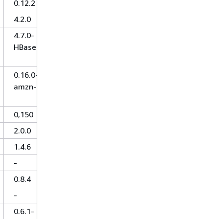
0.12.2
4.2.0
4.7.0-
HBase-1.2
0.16.0-
amzn-0
0,150
2.0.0
1.4.6
-
0.8.4
-
0.6.1-