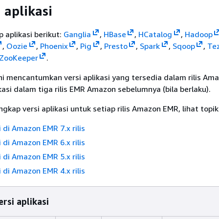
i aplikasi
p aplikasi berikut:
Ganglia
,
HBase
,
HCatalog
,
Hadoop
,
Oozie
,
Phoenix
,
Pig
,
Presto
,
Spark
,
Sqoop
,
Te
ZooKeeper
.
ni mencantumkan versi aplikasi yang tersedia dalam rilis A
ikasi dalam tiga rilis EMR Amazon sebelumnya (bila berlaku).
gkap versi aplikasi untuk setiap rilis Amazon EMR, lihat topik
i di Amazon EMR 7.x rilis
i di Amazon EMR 6.x rilis
i di Amazon EMR 5.x rilis
i di Amazon EMR 4.x rilis
rsi aplikasi