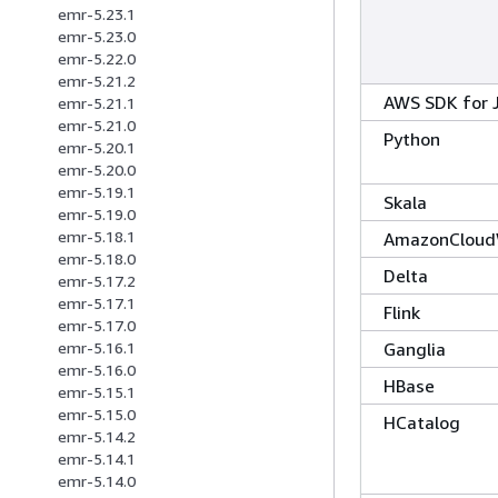
emr-5.23.1
emr-5.23.0
emr-5.22.0
emr-5.21.2
AWS SDK for 
emr-5.21.1
emr-5.21.0
Python
emr-5.20.1
emr-5.20.0
emr-5.19.1
Skala
emr-5.19.0
emr-5.18.1
AmazonCloud
emr-5.18.0
Delta
emr-5.17.2
emr-5.17.1
Flink
emr-5.17.0
Ganglia
emr-5.16.1
emr-5.16.0
HBase
emr-5.15.1
emr-5.15.0
HCatalog
emr-5.14.2
emr-5.14.1
emr-5.14.0