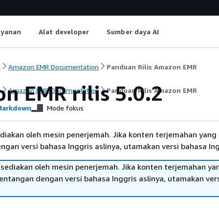
ayanan
Alat developer
Sumber daya AI
i
Amazon EMR Documentation
Panduan Rilis Amazon EMR
n EMR rilis 5.0.2
i
Amazon EMR Documentation
Panduan Rilis Amazon EMR
arkdown
Mode fokus
diakan oleh mesin penerjemah. Jika konten terjemahan yang 
gan versi bahasa Inggris aslinya, utamakan versi bahasa Ing
sediakan oleh mesin penerjemah. Jika konten terjemahan ya
tentangan dengan versi bahasa Inggris aslinya, utamakan ver