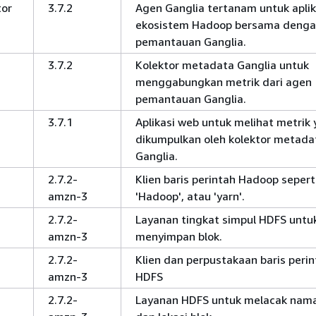
tor
3.7.2
Agen Ganglia tertanam untuk aplik
ekosistem Hadoop bersama denga
pemantauan Ganglia.
3.7.2
Kolektor metadata Ganglia untuk
menggabungkan metrik dari agen
pemantauan Ganglia.
3.7.1
Aplikasi web untuk melihat metrik
dikumpulkan oleh kolektor metada
Ganglia.
2.7.2-
Klien baris perintah Hadoop seperti
amzn-3
'Hadoop', atau 'yarn'.
-
2.7.2-
Layanan tingkat simpul HDFS untu
amzn-3
menyimpan blok.
-
2.7.2-
Klien dan perpustakaan baris peri
amzn-3
HDFS
-
2.7.2-
Layanan HDFS untuk melacak nama 