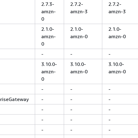
2.7.3-
2.7.2-
2.7.2-
amzn-
amzn-3
amzn-3
0
2.1.0-
2.1.0-
2.1.0-
amzn-
amzn-0
amzn-0
0
-
-
-
3.10.0-
3.10.0-
3.10.0-
amzn-
amzn-0
amzn-0
0
-
-
-
priseGateway
-
-
-
-
-
-
-
-
-
-
-
-