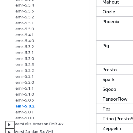
Mahout
emr-5.5.4
emr-5.5.3
Oozie
emr-5.5.2
Phoenix
emr-5.5.1
emr-5.5.0
emr-5.4.1
emr-5.4.0
Pig
emr-5.3.2
emr-5.3.1
emr-5.3.0
emr-5.2.3
Presto
emr-5.2.2
emr-5.2.1
Spark
emr-5.2.0
emr-5.1.1
Sqoop
emr-5.1.0
TensorFlow
emr-5.0.3
emr-5.0.2
Tez
emr-5.0.1
emr-5.0.0
Trino (Presto
Versi rilis Amazon EMR 4.x
Zeppelin
Versi 2.x dan 3.x AMI