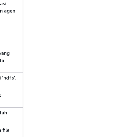
asi
n agen
 yang
ta
 'hdfs',
k
ntah
file