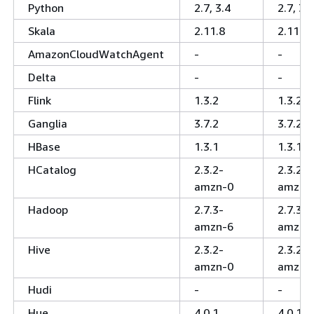
Python
2.7, 3.4
2.7, 3.4
Skala
2.11.8
2.11.8
AmazonCloudWatchAgent
-
-
Delta
-
-
Flink
1.3.2
1.3.2
Ganglia
3.7.2
3.7.2
HBase
1.3.1
1.3.1
HCatalog
2.3.2-
2.3.2-
amzn-0
amzn-
Hadoop
2.7.3-
2.7.3-
amzn-6
amzn-
Hive
2.3.2-
2.3.2-
amzn-0
amzn-
Hudi
-
-
Hue
4.0.1
4.0.1