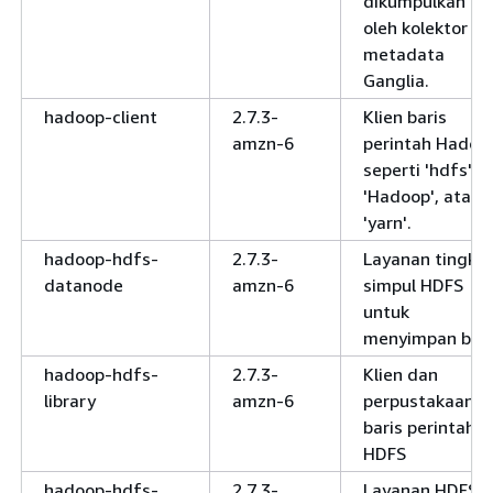
dikumpulkan
oleh kolektor
metadata
Ganglia.
hadoop-client
2.7.3-
Klien baris
amzn-6
perintah Hadoo
seperti 'hdfs',
'Hadoop', atau
'yarn'.
hadoop-hdfs-
2.7.3-
Layanan tingka
datanode
amzn-6
simpul HDFS
untuk
menyimpan blok
hadoop-hdfs-
2.7.3-
Klien dan
library
amzn-6
perpustakaan
baris perintah
HDFS
hadoop-hdfs-
2.7.3-
Layanan HDFS