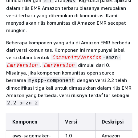
dimulai dengan
atau
. Big-data paket aplikasi
emr
aws
dalam rilis EMR Amazon terbaru biasanya merupakan
versi terbaru yang ditemukan di komunitas. Kami
menyediakan rilis komunitas di Amazon EMR secepat
mungkin.
Beberapa komponen yang ada di Amazon EMR berbeda
dari versi komunitas. Komponen ini mempunyai label
versi dalam bentuk
CommunityVersion
-amzn-
.
dimulai dari 0.
EmrVersion
EmrVersion
Misalnya, jika komponen komunitas open source
bernama
dengan versi 2.2 telah
myapp-component
dimodifikasi tiga kali untuk dimasukkan dalam rilis EMR
Amazon yang berbeda, versi rilisnya terdaftar sebagai.
2.2-amzn-2
Komponen
Versi
Deskripsi
aws-sagemaker-
1.0
Amazon