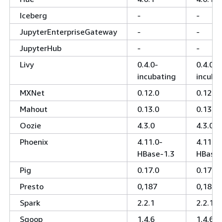
Iceberg
-
-
JupyterEnterpriseGateway
-
-
JupyterHub
-
-
Livy
0.4.0-
0.4.0-
incubating
incuba
MXNet
0.12.0
0.12.0
Mahout
0.13.0
0.13.0
Oozie
4.3.0
4.3.0
Phoenix
4.11.0-
4.11.0-
HBase-1.3
HBase-
Pig
0.17.0
0.17.0
Presto
0,187
0,187
Spark
2.2.1
2.2.1
Sqoop
1.4.6
1.4.6