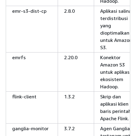
Hadoop.
emr-s3-dist-cp
2.8.0
Aplikasi salinan
terdistribusi
yang
dioptimalkan
untuk Amazon
S3.
emrfs
2.20.0
Konektor
Amazon S3
untuk aplikasi
ekosistem
Hadoop.
flink-client
1.3.2
Skrip dan
aplikasi klien
baris perintah
Apache Flink.
ganglia-monitor
3.7.2
Agen Ganglia
tertanam untuk