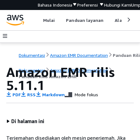
Bahasa Indonesia
Preferensi
Hubungi Kami
Ump
Mulai
Panduan layanan
Alat devel
Dokumentasi
Amazon EMR Documentation
Amazon EMR rilis
Dokumentasi
Amazon EMR Documentation
Panduan Rilis Amazon EMR
5.11.1
PDF
RSS
Markdown
Mode fokus
Di halaman ini
Terjemahan disediakan oleh mesin penerjemah. Jika