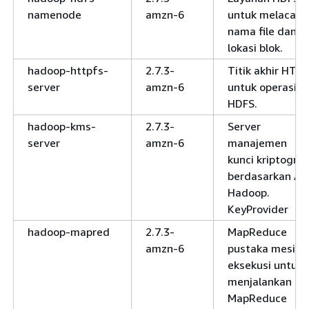
namenode
amzn-6
untuk melacak
nama file dan
lokasi blok.
hadoop-httpfs-
2.7.3-
Titik akhir HTT
server
amzn-6
untuk operasi
HDFS.
hadoop-kms-
2.7.3-
Server
server
amzn-6
manajemen
kunci kriptograf
berdasarkan AP
Hadoop.
KeyProvider
hadoop-mapred
2.7.3-
MapReduce
amzn-6
pustaka mesin
eksekusi untuk
menjalankan
MapReduce