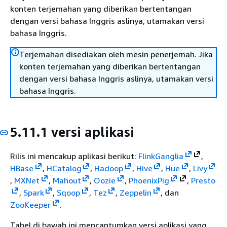
konten terjemahan yang diberikan bertentangan
dengan versi bahasa Inggris aslinya, utamakan versi
bahasa Inggris.
Terjemahan disediakan oleh mesin penerjemah. Jika
konten terjemahan yang diberikan bertentangan
dengan versi bahasa Inggris aslinya, utamakan versi
bahasa Inggris.
5.11.1 versi aplikasi
Rilis ini mencakup aplikasi berikut:
Flink
Ganglia
,
HBase
,
HCatalog
,
Hadoop
,
Hive
,
Hue
,
Livy
,
MXNet
,
Mahout
,
Oozie
,
Phoenix
Pig
,
Presto
,
Spark
,
Sqoop
,
Tez
,
Zeppelin
, dan
ZooKeeper
.
Tabel di bawah ini mencantumkan versi aplikasi yang