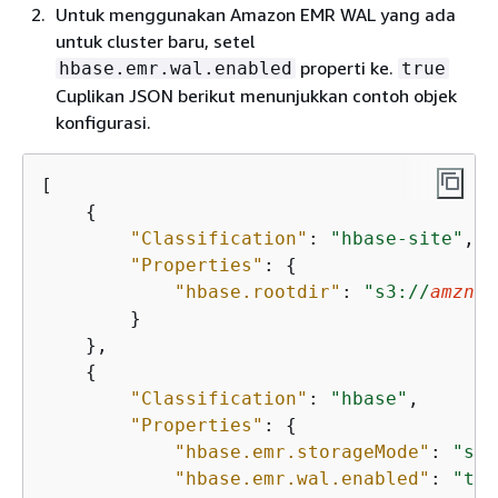
Untuk menggunakan Amazon EMR WAL yang ada
untuk cluster baru, setel
properti ke.
hbase.emr.wal.enabled
true
Cuplikan JSON berikut menunjukkan contoh objek
konfigurasi.
[

{
"Classification"
: 
"hbase-site"
,

"Properties"
: 
{
"hbase.rootdir"
: 
"s3://
amzn-s
        }

    },

{
"Classification"
: 
"hbase"
,

"Properties"
: 
{
"hbase.emr.storageMode"
: 
"s3"
"hbase.emr.wal.enabled"
: 
"tru