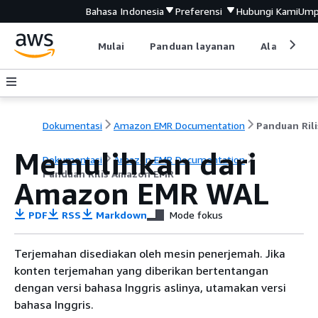
Bahasa Indonesia
Preferensi
Hubungi Kami
Ump
Mulai
Panduan layanan
Alat devel
Dokumentasi
Amazon EMR Documentation
Memulihkan dari
Dokumentasi
Amazon EMR Documentation
Panduan Rilis Amazon EMR
Amazon EMR WAL
PDF
RSS
Markdown
Mode fokus
Terjemahan disediakan oleh mesin penerjemah. Jika
konten terjemahan yang diberikan bertentangan
dengan versi bahasa Inggris aslinya, utamakan versi
bahasa Inggris.