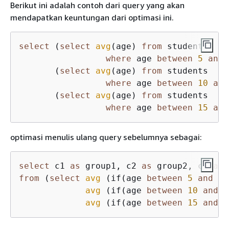
Berikut ini adalah contoh dari query yang akan
mendapatkan keuntungan dari optimasi ini.
select
 (
select
avg
(age) 
from
 students    
where
 age 
between
5
and
       (
select
avg
(age) 
from
 students    
where
 age 
between
10
and
       (
select
avg
(age) 
from
 students    
where
 age 
between
15
and
optimasi menulis ulang query sebelumnya sebagai:
select
 c1 
as
 group1, c2 
as
 group2, c3 
as
from
 (
select
avg
 (if(age 
between
5
and
10
avg
 (if(age 
between
10
and
1
avg
 (if(age 
between
15
and
2