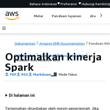
Bahasa Indonesia
Preferensi
Hubungi Kami
Ump
Mulai
Panduan layanan
Alat devel
Dokumentasi
Amazon EMR Documentation
Optimalkan kinerja
Dokumentasi
Amazon EMR Documentation
Panduan Rilis Amazon EMR
Spark
PDF
RSS
Markdown
Mode fokus
Di halaman ini
Terjemahan disediakan oleh mesin penerjemah. Jika