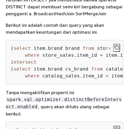
DISTINCT dapat membuat semi kiri bergabung sebagai
pengganti a. BroadcastHashJoin SortMergeJoin
Berikut ini adalah contoh dari query yang akan
mendapatkan keuntungan dari optimasi ini.
(
select
 item.brand brand 
from
 store_sales
where
 store_sales.item_id 
=
intersect
(
select
 item.brand cs_brand 
from
 catalog_
where
 catalog_sales.item_id 
=
Tanpa mengaktifkan properti ini
spark.sql.optimizer.distinctBeforeInters
, query akan ditulis ulang sebagai
ect.enabled
berikut.