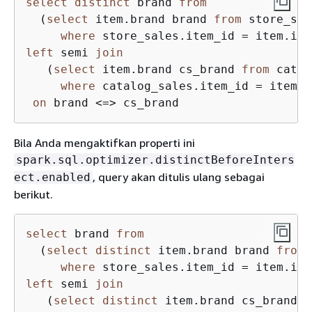
select
distinct
 brand 
from
  (
select
 item.brand brand 
from
 store_sal
where
 store_sales.item_id 
=
left
 semi 
join
   (
select
 item.brand cs_brand 
from
 catal
where
 catalog_sales.item_id 
=
 item.i
on
 brand 
<=>
Bila Anda mengaktifkan properti ini
spark.sql.optimizer.distinctBeforeInters
, query akan ditulis ulang sebagai
ect.enabled
berikut.
select
 brand 
from
  (
select
distinct
 item.brand brand 
from
 
where
 store_sales.item_id 
=
left
 semi 
join
   (
select
distinct
 item.brand cs_brand 
f