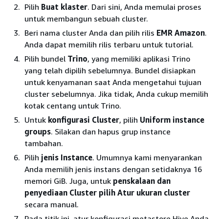
Pilih
Buat klaster
. Dari sini, Anda memulai proses
untuk membangun sebuah cluster.
Beri nama cluster Anda dan pilih rilis
EMR Amazon
.
Anda dapat memilih rilis terbaru untuk tutorial.
Pilih bundel
Trino
, yang memiliki aplikasi Trino
yang telah dipilih sebelumnya. Bundel disiapkan
untuk kenyamanan saat Anda mengetahui tujuan
cluster sebelumnya. Jika tidak, Anda cukup memilih
kotak centang untuk Trino.
Untuk
konfigurasi Cluster
, pilih
Uniform instance
groups
. Silakan dan hapus grup instance
tambahan.
Pilih
jenis Instance
. Umumnya kami menyarankan
Anda memilih jenis instans dengan setidaknya 16
memori GiB. Juga, untuk
penskalaan dan
penyediaan Cluster pilih Atur ukuran
cluster
secara manual.
Pada titik ini, atur konfigurasi metastore Hive Anda