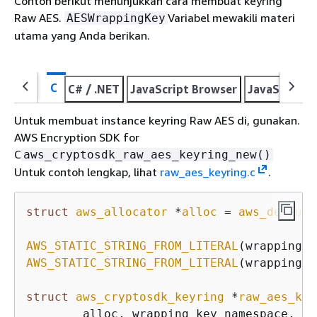
Contoh berikut menunjukkan cara membuat keyring
Raw AES.
Variabel mewakili materi
AESWrappingKey
utama yang Anda berikan.
C
C# / .NET
JavaScript Browser
JavaScript N
Untuk membuat instance keyring Raw AES di, gunakan.
AWS Encryption SDK for
C
aws_cryptosdk_raw_aes_keyring_new()
Untuk contoh lengkap, lihat
raw_aes_keyring.c
.
struct
aws_allocator
 *
alloc
 =
aws_default
AWS_STATIC_STRING_FROM_LITERAL
(wrapping_k
AWS_STATIC_STRING_FROM_LITERAL
(wrapping_k
struct
aws_cryptosdk_keyring
 *
raw_aes_key
        alloc, wrapping_key_namespace, wr