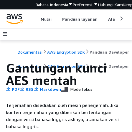
Bahasa Indonesia
Preferensi
Hubungi Kami
Ump
Mulai
Panduan layanan
Alat devel
Dokumentasi
AWS Encryption SDK
Panduan Developer
Gantungan kunci
Dokumentasi
AWS Encryption SDK
Panduan Developer
AES mentah
PDF
RSS
Markdown
Mode fokus
Terjemahan disediakan oleh mesin penerjemah. Jika
konten terjemahan yang diberikan bertentangan
dengan versi bahasa Inggris aslinya, utamakan versi
bahasa Inggris.