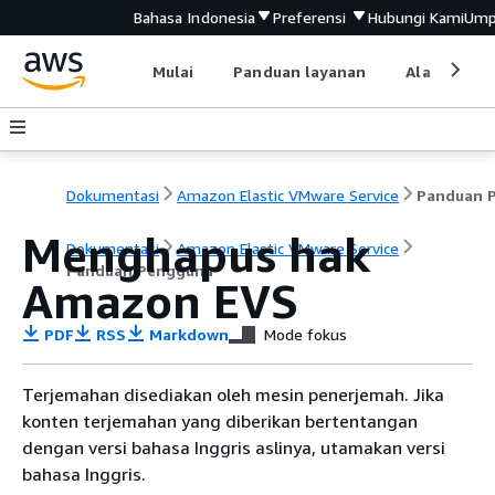
Bahasa Indonesia
Preferensi
Hubungi Kami
Ump
Mulai
Panduan layanan
Alat devel
Dokumentasi
Amazon Elastic VMware Service
Menghapus hak
Dokumentasi
Amazon Elastic VMware Service
Panduan Pengguna
Amazon EVS
PDF
RSS
Markdown
Mode fokus
Terjemahan disediakan oleh mesin penerjemah. Jika
konten terjemahan yang diberikan bertentangan
dengan versi bahasa Inggris aslinya, utamakan versi
bahasa Inggris.