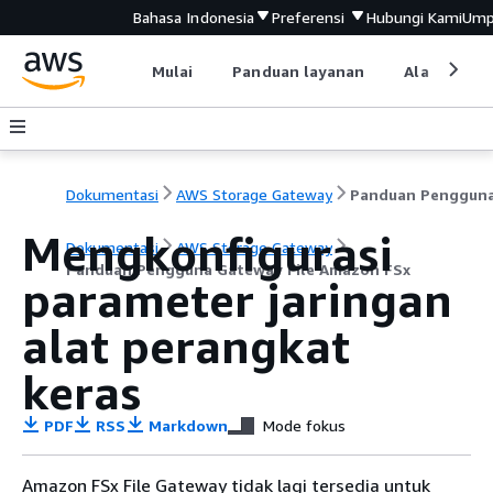
Bahasa Indonesia
Preferensi
Hubungi Kami
Ump
Mulai
Panduan layanan
Alat devel
Dokumentasi
AWS Storage Gateway
Mengkonfigurasi
Dokumentasi
AWS Storage Gateway
Panduan Pengguna Gateway File Amazon FSx
parameter jaringan
alat perangkat
keras
PDF
RSS
Markdown
Mode fokus
Amazon FSx File Gateway tidak lagi tersedia untuk