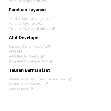
Panduan Keputusan AWS
Panduan Layanan
Memilih layanan AI generatif
Panduan layanan AWS
Tutorial AWS CLI di GitHub
Alat Developer
Pustaka Contoh Kode AWS
AWS CLI
AWS Builder Center
Blog Alat Developer AWS
Tautan Bermanfaat
Unduh server MCP Dokumentasi AWS
Masuk ke Konsol AWS
AWS re:Post
Privasi
Syarat situs
Preferensi cookie
©
2026, Amazon Web Services, Inc. atau afiliasinya.