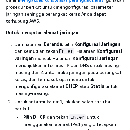
dalam
Mengakses konsol alat perangkat keras
, gunakan
prosedur berikut untuk mengonfigurasi parameter
jaringan sehingga perangkat keras Anda dapat
terhubung AWS.
Untuk mengatur alamat jaringan
Dari halaman
Beranda
, pilih
Konfigurasi Jaringan
dan kemudian tekan
. Halaman
Konfigurasi
Enter
Jaringan
muncul. Halaman
Konfigurasi Jaringan
menunjukkan informasi IP dan DNS untuk masing-
masing dari 4 antarmuka jaringan pada perangkat
keras, dan termasuk opsi menu untuk
mengonfigurasi alamat
DHCP
atau
Statis
untuk
masing-masing.
Untuk antarmuka
em1
, lakukan salah satu hal
berikut:
Pilih
DHCP
dan tekan
untuk
Enter
menggunakan alamat IPv4 yang ditetapkan