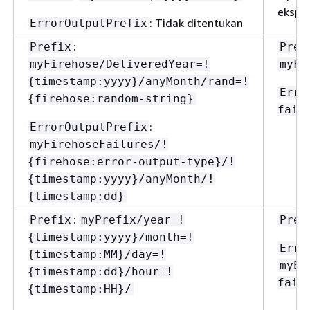
ekspre
: Tidak ditentukan
ErrorOutputPrefix
:
Prefix
Pref
myFirehose/DeliveredYear=!
myFi
{
timestamp:yyyy}/anyMonth/rand=!
Erro
{
firehose:random-string}
fail
:
ErrorOutputPrefix
myFirehoseFailures/!
{
firehose:error-output-type}/!
{
timestamp:yyyy}/anyMonth/!
{
timestamp:dd}
:
Prefix
myPrefix/year=!
Pref
{
timestamp:yyyy}/month=!
Erro
{
timestamp:MM}/day=!
myEr
{
timestamp:dd}/hour=!
fail
{
timestamp:HH}/