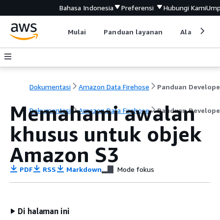
Bahasa Indonesia
Preferensi
Hubungi Kami
Ump
Mulai
Panduan layanan
Alat devel
Dokumentasi
Amazon Data Firehose
Panduan Develope
Memahami awalan
Dokumentasi
Amazon Data Firehose
Panduan Develope
khusus untuk objek
Amazon S3
PDF
RSS
Markdown
Mode fokus
Di halaman ini