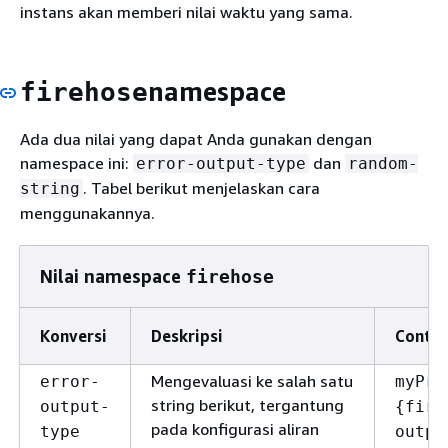
instans akan memberi nilai waktu yang sama.
namespace
firehose
Ada dua nilai yang dapat Anda gunakan dengan
namespace ini:
dan
error-output-type
random-
. Tabel berikut menjelaskan cara
string
menggunakannya.
Nilai namespace
firehose
Konversi
Deskripsi
Contoh
Mengevaluasi ke salah satu
error-
myPre
string berikut, tergantung
output-
{
fire
pada konfigurasi aliran
type
outpu