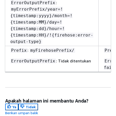
:
ErrorOutputPrefix
myErrorPrefix/year=!
{
timestamp:yyyy}/month=!
{
timestamp:MM}/day=!
{
timestamp:dd}/hour=!
{
timestamp:HH}/!
{
firehose:error-
output-type}
:
Prefix
myFirehosePrefix/
Pref
: Tidak ditentukan
ErrorOutputPrefix
Erro
fail
Apakah halaman ini membantu Anda?
Ya
Tidak
Berikan umpan balik