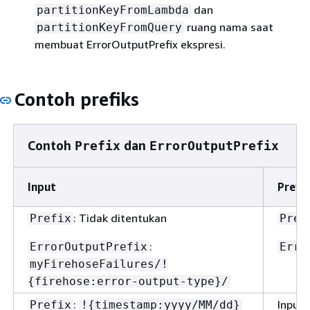
dan
partitionKeyFromLambda
ruang nama saat
partitionKeyFromQuery
membuat ErrorOutputPrefix ekspresi.
Contoh prefiks
Contoh
dan
Prefix
ErrorOutputPrefix
Input
Prefik
: Tidak ditentukan
Prefix
Pref
:
ErrorOutputPrefix
Erro
myFirehoseFailures/!
{
firehose:error-output-type}/
:
Input 
Prefix
!
{
timestamp:yyyy/MM/dd}