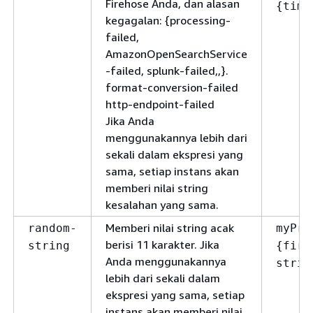
Firehose Anda, dan alasan
{
time
kegagalan:
{
processing-
failed,
AmazonOpenSearchService
-failed, splunk-failed,,}.
format-conversion-failed
http-endpoint-failed
Jika Anda
menggunakannya lebih dari
sekali dalam ekspresi yang
sama, setiap instans akan
memberi nilai string
kesalahan yang sama.
Memberi nilai string acak
random-
myPre
berisi 11 karakter. Jika
string
{
fire
Anda menggunakannya
strin
lebih dari sekali dalam
ekspresi yang sama, setiap
instans akan memberi nilai