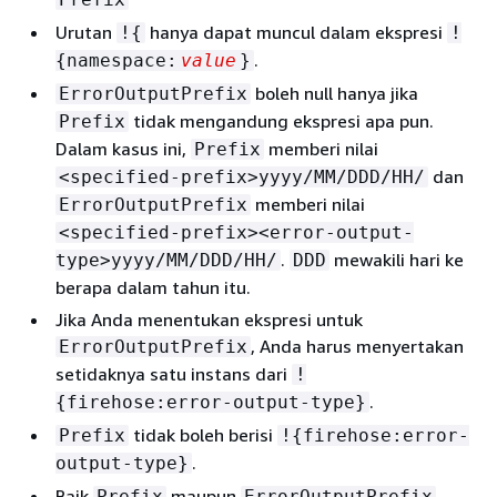
Urutan
hanya dapat muncul dalam ekspresi
!
{
!
.
{
namespace:
value
}
boleh null hanya jika
ErrorOutputPrefix
tidak mengandung ekspresi apa pun.
Prefix
Dalam kasus ini,
memberi nilai
Prefix
dan
<specified-prefix>yyyy/MM/DDD/HH/
memberi nilai
ErrorOutputPrefix
<specified-prefix><error-output-
.
mewakili hari ke
type>yyyy/MM/DDD/HH/
DDD
berapa dalam tahun itu.
Jika Anda menentukan ekspresi untuk
, Anda harus menyertakan
ErrorOutputPrefix
setidaknya satu instans dari
!
.
{
firehose:error-output-type}
tidak boleh berisi
Prefix
!
{
firehose:error-
.
output-type}
Baik
maupun
Prefix
ErrorOutputPrefix