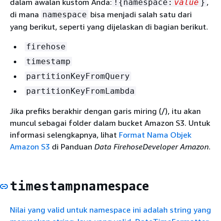
dalam awalan kustom Anda:
,
!
{
namespace:
value
}
di mana
bisa menjadi salah satu dari
namespace
yang berikut, seperti yang dijelaskan di bagian berikut.
firehose
timestamp
partitionKeyFromQuery
partitionKeyFromLambda
Jika prefiks berakhir dengan garis miring (/), itu akan
muncul sebagai folder dalam bucket Amazon S3. Untuk
informasi selengkapnya, lihat
Format Nama Objek
Amazon S3
di Panduan
Data FirehoseDeveloper Amazon
.
namespace
timestamp
Nilai yang valid untuk namespace ini adalah string yang