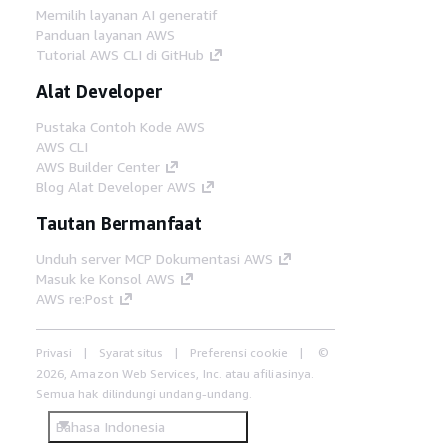
Memilih layanan AI generatif
Panduan layanan AWS
Tutorial AWS CLI di GitHub
Alat Developer
Pustaka Contoh Kode AWS
AWS CLI
AWS Builder Center
Blog Alat Developer AWS
Tautan Bermanfaat
Unduh server MCP Dokumentasi AWS
Masuk ke Konsol AWS
AWS re:Post
Privasi
Syarat situs
Preferensi cookie
©
2026, Amazon Web Services, Inc. atau afiliasinya.
Semua hak dilindungi undang-undang.
Bahasa Indonesia