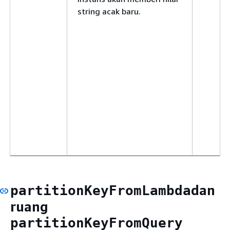
string acak baru.
dan
partitionKeyFromLambda
ruang
partitionKeyFromQuery