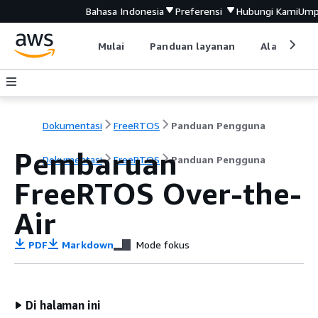
Bahasa Indonesia
Preferensi
Hubungi Kami
Ump
Mulai
Panduan layanan
Alat devel
Dokumentasi
FreeRTOS
Panduan Pengguna
Pembaruan
Dokumentasi
FreeRTOS
Panduan Pengguna
FreeRTOS Over-the-
Air
PDF
Markdown
Mode fokus
Di halaman ini