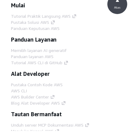
Mulai
Atas
Tutorial Praktik Langsung AWS
Pustaka Solusi AWS
Panduan Keputusan AWS
Panduan Layanan
Memilih layanan AI generatif
Panduan layanan AWS
Tutorial AWS CLI di GitHub
Alat Developer
Pustaka Contoh Kode AWS
AWS CLI
AWS Builder Center
Blog Alat Developer AWS
Tautan Bermanfaat
Unduh server MCP Dokumentasi AWS
Masuk ke Konsol AWS