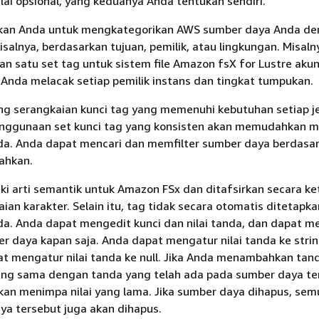
ilai opsional, yang keduanya Anda tentukan sendiri.
an Anda untuk mengkategorikan AWS sumber daya Anda de
salnya, berdasarkan tujuan, pemilik, atau lingkungan. Misaln
n satu set tag untuk sistem file Amazon fsX for Lustre aku
nda melacak setiap pemilik instans dan tingkat tumpukan.
ng serangkaian kunci tag yang memenuhi kebutuhan setiap j
enggunaan set kunci tag yang konsisten akan memudahkan 
a. Anda dapat mencari dan memfilter sumber daya berdasa
ahkan.
ki arti semantik untuk Amazon FSx dan ditafsirkan secara ke
ian karakter. Selain itu, tag tidak secara otomatis ditetapka
a. Anda dapat mengedit kunci dan nilai tanda, dan dapat 
r daya kapan saja. Anda dapat mengatur nilai tanda ke stri
pat mengatur nilai tanda ke null. Jika Anda menambahkan tan
yang sama dengan tanda yang telah ada pada sumber daya te
akan menimpa nilai yang lama. Jika sumber daya dihapus, se
ya tersebut juga akan dihapus.