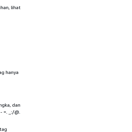
an, lihat
tag hanya
angka, dan
- =. _:/@.
 tag