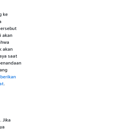
g ke
a
tersebut
i akan
ahwa
k akan
aya saat
 penandaan
tang
berikan
at
.
 Jika
ya