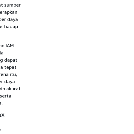
at sumber
nerapkan
ber daya
terhadap
an IAM
da
ng dapat
a tepat
ena itu,
er daya
ih akurat.
serta
a.
sX
a.