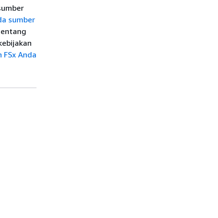
 sumber
da sumber
tentang
ebijakan
n FSx Anda