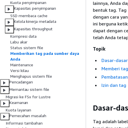
Kuota penyimpanan
lainnya, Anda d
Kapasitas penyimpanan
bentuk tag. Ta
SSD membaca cache
dengan cara yang
Kelola kinerja metadata
ini berguna ket
Kapasitas throughput
dapat dengan ce
Kompresi data
telah Anda teta
Labu akar
Status sistem file
Topik
Memberikan tag pada sumber daya
Anda
Dasar-dasar
Maintenance
Memberi tag
Versi kilau
Menghapus sistem file
Pembatasan
Pencadangan
Izin dan tag
Memantau sistem file
Migrasi ke FSx for Lustre
Keamanan
Dasar-das
Kuota layanan
Pemecahan masalah
Tag adalah label
Informasi tambahan