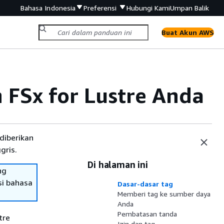
Bahasa Indonesia
Preferensi
Hubungi Kami
Umpan Balik
Buat Akun AWS
FSx for Lustre Anda
diberikan
gris.
Di halaman ini
ng
si bahasa
Dasar-dasar tag
Memberi tag ke sumber daya
Anda
Pembatasan tanda
tre
Izin dan tag