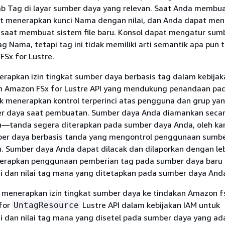
 Tag di layar sumber daya yang relevan. Saat Anda membu
t menerapkan kunci Nama dengan nilai, dan Anda dapat me
a saat membuat sistem file baru. Konsol dapat mengatur sum
g Nama, tetapi tag ini tidak memiliki arti semantik apa pun 
FSx for Lustre.
rapkan izin tingkat sumber daya berbasis tag dalam kebijak
n Amazon FSx for Lustre API yang mendukung penandaan pa
 menerapkan kontrol terperinci atas pengguna dan grup ya
r daya saat pembuatan. Sumber daya Anda diamankan secar
—tanda segera diterapkan pada sumber daya Anda, oleh kar
mber daya berbasis tanda yang mengontrol penggunaan sumb
. Sumber daya Anda dapat dilacak dan dilaporkan dengan leb
erapkan penggunaan pemberian tag pada sumber daya baru 
i dan nilai tag mana yang ditetapkan pada sumber daya And
 menerapkan izin tingkat sumber daya ke tindakan Amazon f
for
Lustre API dalam kebijakan IAM untuk
UntagResource
i dan nilai tag mana yang disetel pada sumber daya yang ad