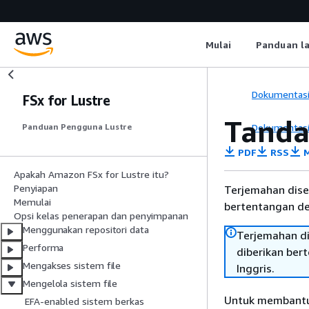
Mulai
Panduan l
Dokumentas
FSx for Lustre
Tanda
Dokumentas
Panduan Pengguna Lustre
PDF
RSS
M
Apakah Amazon FSx for Lustre itu?
Penyiapan
Terjemahan dise
Memulai
bertentangan den
Opsi kelas penerapan dan penyimpanan
Menggunakan repositori data
Terjemahan di
Performa
diberikan ber
Mengakses sistem file
Inggris.
Mengelola sistem file
Untuk membantu 
EFA-enabled sistem berkas