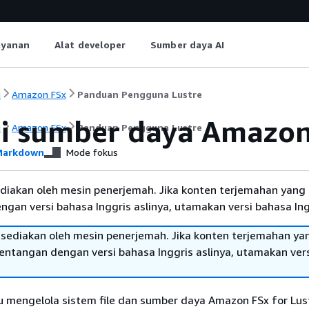
ayanan
Alat developer
Sumber daya AI
i
Amazon FSx
Panduan Pengguna Lustre
i sumber daya Amazon 
i
Amazon FSx
Panduan Pengguna Lustre
arkdown
Mode fokus
diakan oleh mesin penerjemah. Jika konten terjemahan yang 
gan versi bahasa Inggris aslinya, utamakan versi bahasa Ing
sediakan oleh mesin penerjemah. Jika konten terjemahan ya
tentangan dengan versi bahasa Inggris aslinya, utamakan ver
mengelola sistem file dan sumber daya Amazon FSx for Lus