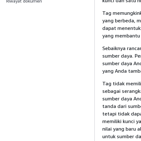
kunci dan satu n
Riwayat dokumen
Tag memungkink
yang berbeda, mi
dapat menentuka
yang membantu A
Sebaiknya ranca
sumber daya. P
sumber daya And
yang Anda tamb
Tag tidak memili
sebagai serangka
sumber daya And
tanda dari sumbe
tetapi tidak da
memiliki kunci 
nilai yang baru 
untuk sumber da