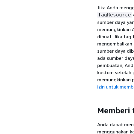
Jika Anda mengg
TagResource
sumber daya yan
memungkinkan A
dibuat. Jika ta
mengembalikan p
sumber daya dibu
ada sumber daya
pembuatan, Anda
kustom setelah 
memungkinkan p
izin untuk memb
Memberi 
Anda dapat mena
menggunakan ko