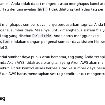
n ini, Anda tidak dapat mengedit atau menghapus kunci atau
t. Tag dengan awalan
tidak dihitung terhadap tag per
aws:
.
t menghapus sumber daya hanya berdasarkan tagnya; Anda 
enal sumber daya. Misalnya, untuk menghapus sistem file 
i tag yang disebut
, Anda harus menggunakan
DeleteMe
tindakan dengan pengenal sumber daya sistem file, se
stem
ef0.
dai sumber daya publik atau bersama, tag yang Anda tetap
Anda Akun AWS; tidak ada orang lain yang Akun AWS akan mem
sebut. Untuk kontrol akses berbasis tag ke sumber daya ber
kun AWS harus menetapkan set tag sendiri untuk mengontro
tag