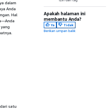
aya dalam
aya Anda
Apakah halaman ini
ungan. Hal
membantu Anda?
ama—Anda
Ya
Tidak
 yang
Berikan umpan balik
uatnya.
dari satu