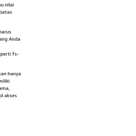
 nilai
 batas
harus
yang Anda
perti fs-
kan hanya
iliki
sama,
l akses