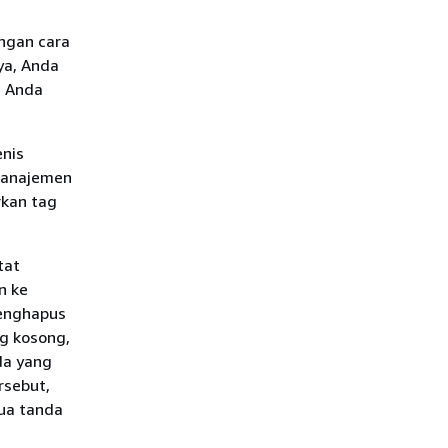
ngan cara
ya, Anda
n Anda
enis
manajemen
rkan tag
tat
n ke
menghapus
ng kosong,
da yang
rsebut,
mua tanda