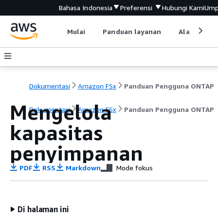
Bahasa Indonesia
Preferensi
Hubungi Kami
Ump
Mulai
Panduan layanan
Alat devel
Dokumentasi
Amazon FSx
Panduan Pengguna ONTAP
Mengelola
Dokumentasi
Amazon FSx
Panduan Pengguna ONTAP
kapasitas
penyimpanan
PDF
RSS
Markdown
Mode fokus
Di halaman ini