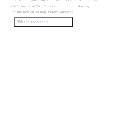
2026, Amazon Web Services, Inc. atau afiliasinya.
Semua hak dilindungi undang-undang.
Bahasa Indonesia