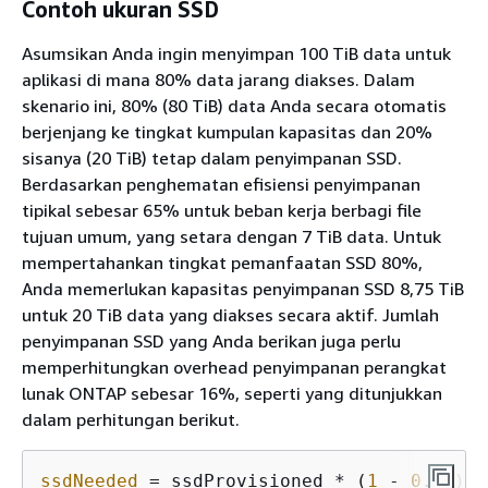
Contoh ukuran SSD
Asumsikan Anda ingin menyimpan 100 TiB data untuk
aplikasi di mana 80% data jarang diakses. Dalam
skenario ini, 80% (80 TiB) data Anda secara otomatis
berjenjang ke tingkat kumpulan kapasitas dan 20%
sisanya (20 TiB) tetap dalam penyimpanan SSD.
Berdasarkan penghematan efisiensi penyimpanan
tipikal sebesar 65% untuk beban kerja berbagi file
tujuan umum, yang setara dengan 7 TiB data. Untuk
mempertahankan tingkat pemanfaatan SSD 80%,
Anda memerlukan kapasitas penyimpanan SSD 8,75 TiB
untuk 20 TiB data yang diakses secara aktif. Jumlah
penyimpanan SSD yang Anda berikan juga perlu
memperhitungkan overhead penyimpanan perangkat
lunak ONTAP sebesar 16%, seperti yang ditunjukkan
dalam perhitungan berikut.
ssdNeeded
 = ssdProvisioned * (
1
 - 
0
.
16