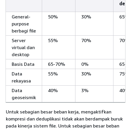
dedu
General-
50%
30%
65%
purpose
berbagi file
Server
55%
70%
70%
virtual dan
desktop
Basis Data
65-70%
0%
65-7
Data
55%
30%
75%
rekayasa
Data
40%
3%
40%
geoseismik
Untuk sebagian besar beban kerja, mengaktifkan
kompresi dan deduplikasi tidak akan berdampak buruk
pada kinerja sistem file. Untuk sebagian besar beban