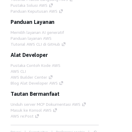
Pustaka Solusi AWS
Panduan Keputusan AWS
Panduan Layanan
Memilih layanan AI generatif
Panduan layanan AWS
Tutorial AWS CLI di GitHub
Alat Developer
Pustaka Contoh Kode AWS
AWS CLI
AWS Builder Center
Blog Alat Developer AWS
Tautan Bermanfaat
Unduh server MCP Dokumentasi AWS
Masuk ke Konsol AWS
AWS re:Post
Privasi
Syarat situs
Preferensi cookie
©