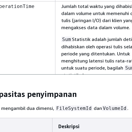
Jumlah total waktu yang dihabi
perationTime
dalam volume untuk memenuhi o
tulis (jaringan I/O) dari klien yan
mengakses data dalam volume.
Statistik adalah jumlah det
Sum
dihabiskan oleh operasi tulis se
periode yang ditentukan. Untuk
menghitung latensi tulis rata-ra
untuk suatu periode, bagilah
Su
statistik dengan
metri
DataWriteOperations
selama periode yang sama.
Sum
apasitas penyimpanan
Unit: detik
i mengambil dua dimensi,
dan
.
FileSystemId
VolumeId
Statistik valid:
Sum
Jumlah total waktu yang dihabi
erationTime
Deskripsi
dalam volume untuk memenuhi o