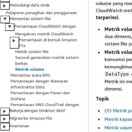
volume yang men
Melindungi data Anda
CloudWatch metri
Pelaporan penagihan dan penggunaan
terperinci
.
Memantau sistem file
Pemantauan CloudWatch dengan
Metrik vol
Mengakses metrik CloudWatch
dua dimensi
Pemantauan di konsol Amazon
sistem file 
FSx
Metrik sistem file
Metrik volu
Second-generation metrik sistem
konsumsi pe
berkas
kemungkinan
Metrik volume
DataType
Memantau acara EMS
Metrik ini me
Pemantauan dengan Wawasan
Infrastruktur Data
dimensi.
Pemantauan dengan Panen dan
Topik
Grafana
Pemantauan AWS CloudTrail dengan
I/O Metrik j
Bekerja dengan Direktori Aktif
Migrasi ke Amazon FSx
Metrik kapa
Keamanan
Metrik volum