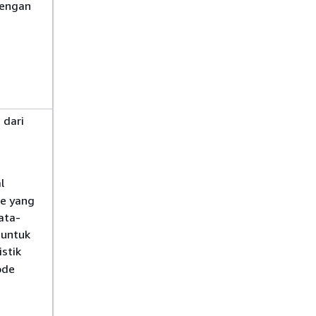
dengan
g
 dari
l
de yang
ata-
 untuk
istik
ode