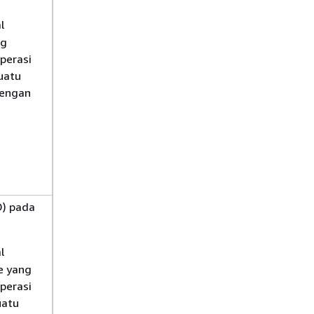
l
ng
perasi
uatu
dengan
g
O) pada
l
e yang
perasi
uatu