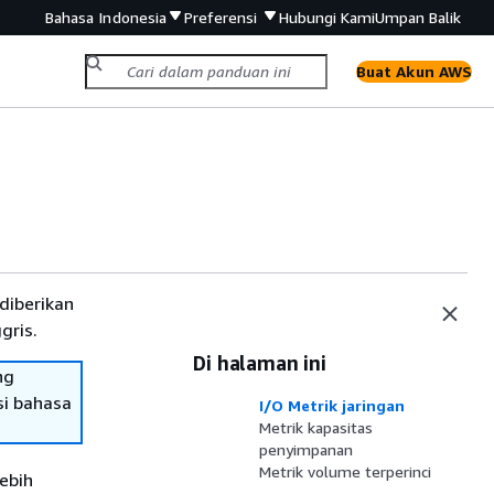
Bahasa Indonesia
Preferensi
Hubungi Kami
Umpan Balik
Buat Akun AWS
diberikan
gris.
Di halaman ini
ng
si bahasa
I/O Metrik jaringan
Metrik kapasitas
penyimpanan
Metrik volume terperinci
ebih