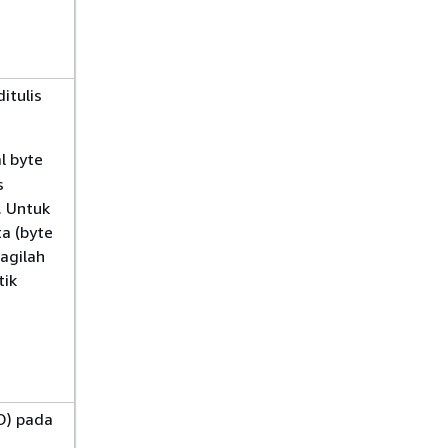
itulis
l byte
s
. Untuk
a (byte
bagilah
tik
/O) pada