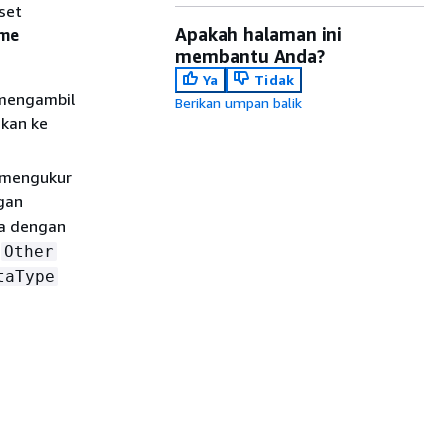
set
Apakah halaman ini
ume
membantu Anda?
Ya
Tidak
 mengambil
Berikan umpan balik
kan ke
 mengukur
gan
ta dengan
Other
taType