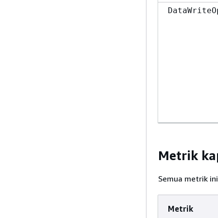
DataWriteO
Metrik k
Semua metrik in
MetadataOp
Metrik