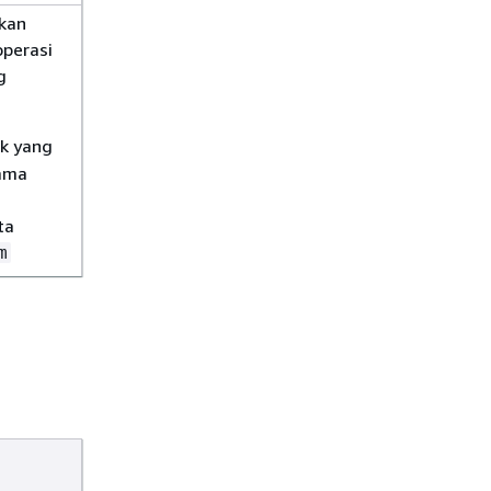
skan
perasi
g
ik yang
lama
ta
m
k
skan
perasi