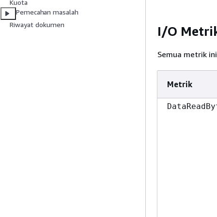
Kuota
Pemecahan masalah
Riwayat dokumen
I/O Metri
Semua metrik in
Metrik
DataReadBy