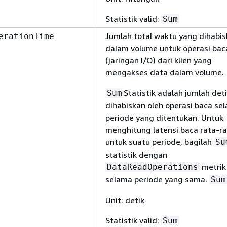
Statistik valid:
Sum
Jumlah total waktu yang dihabi
erationTime
dalam volume untuk operasi bac
(jaringan I/O) dari klien yang
mengakses data dalam volume.
Statistik adalah jumlah det
Sum
dihabiskan oleh operasi baca se
periode yang ditentukan. Untuk
menghitung latensi baca rata-r
untuk suatu periode, bagilah
Su
statistik dengan
metrik
DataReadOperations
selama periode yang sama.
Sum
Unit: detik
Statistik valid:
Sum