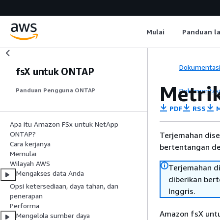
Mulai
Panduan l
Dokumentas
fsX untuk ONTAP
Metri
Dokumentas
Panduan Pengguna ONTAP
PDF
RSS
M
Apa itu Amazon FSx untuk NetApp
ONTAP?
Terjemahan dise
Cara kerjanya
bertentangan den
Memulai
Wilayah AWS
Terjemahan di
Mengakses data Anda
diberikan ber
Opsi ketersediaan, daya tahan, dan
Inggris.
penerapan
Performa
Amazon fsX untu
Mengelola sumber daya