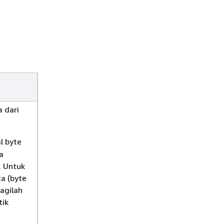
a dari
l byte
a
. Untuk
a (byte
bagilah
tik