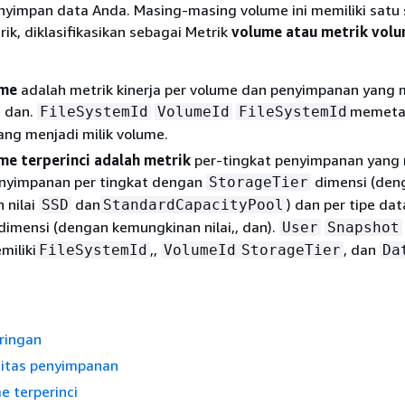
yimpan data Anda. Masing-masing volume ini memiliki satu 
k, diklasifikasikan sebagai Metrik
volume atau metrik
vol
ume
adalah metrik kinerja per volume dan penyimpanan yang
, dan.
memeta
FileSystemId
VolumeId
FileSystemId
yang menjadi milik volume.
me terperinci adalah metrik
per-tingkat penyimpanan yang
nyimpanan per tingkat dengan
dimensi (den
StorageTier
 nilai
dan
) dan per tipe da
SSD
StandardCapacityPool
dimensi (dengan kemungkinan nilai,, dan).
User
Snapshot
miliki
,,
, dan
FileSystemId
VolumeId
StorageTier
Da
aringan
sitas penyimpanan
e terperinci