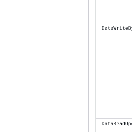
DataWriteB
DataReadOp