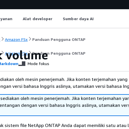
ayanan
Alat developer
Sumber daya AI
i
Amazon FSx
Panduan Pengguna ONTAP
k volume
i
Amazon FSx
Panduan Pengguna ONTAP
arkdown
Mode fokus
diakan oleh mesin penerjemah. Jika konten terjemahan yang 
gan versi bahasa Inggris aslinya, utamakan versi bahasa Ing
sediakan oleh mesin penerjemah. Jika konten terjemahan ya
tentangan dengan versi bahasa Inggris aslinya, utamakan ver
k sistem file NetApp ONTAP Anda dapat memiliki satu atau l