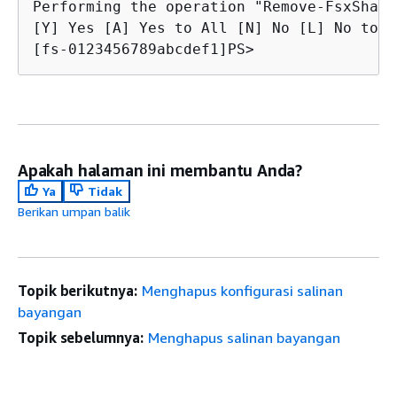
Performing the operation "Remove-FsxShado
[Y] Yes [A] Yes to All [N] No [L] No to A
[fs-0123456789abcdef1]PS>
Apakah halaman ini membantu Anda?
Ya
Tidak
Berikan umpan balik
Topik berikutnya:
Menghapus konfigurasi salinan
bayangan
Topik sebelumnya:
Menghapus salinan bayangan