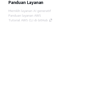
Panduan Layanan
Memilih layanan AI generatif
Panduan layanan AWS
Tutorial AWS CLI di GitHub
Alat Developer
Pustaka Contoh Kode AWS
AWS CLI
AWS Builder Center
Blog Alat Developer AWS
Tautan Bermanfaat
Unduh server MCP Dokumentasi AWS
Masuk ke Konsol AWS
AWS re:Post
Privasi
Syarat situs
Preferensi cookie
©
2026, Amazon Web Services, Inc. atau afiliasinya.
Semua hak dilindungi undang-undang.