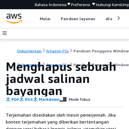
Bahasa Indonesia
Preferensi
Hubungi Kami
Ump
Mulai
Panduan layanan
Alat devel
Dokumentasi
Amazon FSx
Panduan Pengguna Window
Menghapus sebuah
Dokumentasi
Amazon FSx
Panduan Pengguna Window
jadwal salinan
bayangan
PDF
RSS
Markdown
Mode fokus
Terjemahan disediakan oleh mesin penerjemah. Jika
konten terjemahan yang diberikan bertentangan
dengan versi bahasa Inggris aslinya, utamakan versi