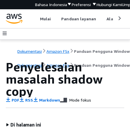
Bahasa Indonesia
Preferensi
Hubungi Kami
Ump
Mulai
Panduan layanan
Alat devel
Dokumentasi
Amazon FSx
Panduan Pengguna Window
Penyelesaian
Dokumentasi
Amazon FSx
Panduan Pengguna Window
masalah shadow
copy
PDF
RSS
Markdown
Mode fokus
Di halaman ini