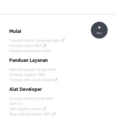
Mulai
Atas
Tutorial Praktik Langsung AWS
Pustaka Solusi AWS
Panduan Keputusan AWS
Panduan Layanan
Memilih layanan AI generatif
Panduan layanan AWS
Tutorial AWS CLI di GitHub
Alat Developer
Pustaka Contoh Kode AWS
AWS CLI
AWS Builder Center
Blog Alat Developer AWS