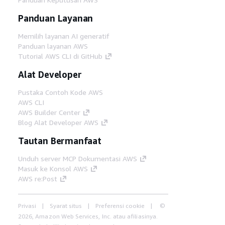
Panduan Layanan
Memilih layanan AI generatif
Panduan layanan AWS
Tutorial AWS CLI di GitHub
Alat Developer
Pustaka Contoh Kode AWS
AWS CLI
AWS Builder Center
Blog Alat Developer AWS
Tautan Bermanfaat
Unduh server MCP Dokumentasi AWS
Masuk ke Konsol AWS
AWS re:Post
Privasi
Syarat situs
Preferensi cookie
©
2026, Amazon Web Services, Inc. atau afiliasinya.