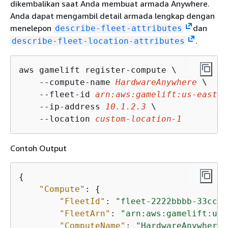
dikembalikan saat Anda membuat armada Anywhere.
Anda dapat mengambil detail armada lengkap dengan
menelepon
dan
describe-fleet-attributes
.
describe-fleet-location-attributes
aws gamelift register-compute \

    --compute-name 
HardwareAnywhere
 \

    --fleet-id 
arn:aws:gamelift:us-east-1
    --ip-address 
10.1.2.3
 \

    --location 
custom-location-1
Contoh Output
{
"Compute"
: 
{
"FleetId"
: 
"fleet-2222bbbb-33cc-4
"FleetArn"
: 
"arn:aws:gamelift:us-
"ComputeName"
: 
"HardwareAnywhere"