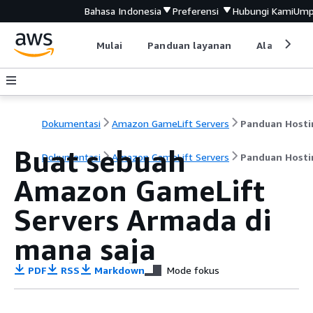
Bahasa Indonesia
Preferensi
Hubungi Kami
Ump
Mulai
Panduan layanan
Alat devel
Dokumentasi
Amazon GameLift Servers
Panduan Hosti
Buat sebuah
Dokumentasi
Amazon GameLift Servers
Panduan Hosti
Amazon GameLift
Servers Armada di
mana saja
PDF
RSS
Markdown
Mode fokus