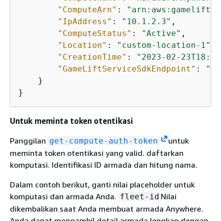
"ComputeArn"
: 
"arn:aws:gamelift:u
"IpAddress"
: 
"10.1.2.3"
,

"ComputeStatus"
: 
"Active"
,

"Location"
: 
"custom-location-1"
,

"CreationTime"
: 
"2023-02-23T18:09
"GameLiftServiceSdkEndpoint"
: 
"ws
    }

}
Untuk meminta token otentikasi
Panggilan
untuk
get-compute-auth-token
meminta token otentikasi yang valid. daftarkan
komputasi. Identifikasi ID armada dan hitung nama.
Dalam contoh berikut, ganti nilai placeholder untuk
komputasi dan armada Anda.
Nilai
fleet-id
dikembalikan saat Anda membuat armada Anywhere.
Anda dapat mengambil detail armada lengkap dengan