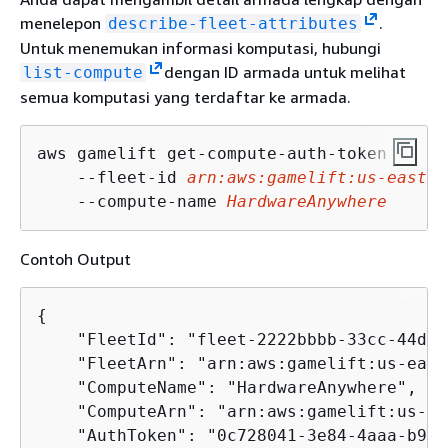
menelepon
.
describe-fleet-attributes
Untuk menemukan informasi komputasi, hubungi
dengan ID armada untuk melihat
list-compute
semua komputasi yang terdaftar ke armada.
aws gamelift get-compute-auth-token \

    --fleet-id 
arn:aws:gamelift:us-east-1
    --compute-name 
HardwareAnywhere
Contoh Output
{
    "FleetId": "fleet-2222bbbb-33cc-44dd-
    "FleetArn": "arn:aws:gamelift:us-east
    "ComputeName": "HardwareAnywhere",

    "ComputeArn": "arn:aws:gamelift:us-ea
    "AuthToken": "0c728041-3e84-4aaa-b927