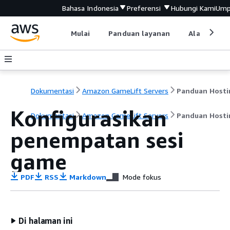
Bahasa Indonesia
Preferensi
Hubungi Kami
Ump
Mulai
Panduan layanan
Alat devel
Dokumentasi
Amazon GameLift Servers
Panduan Hosti
Konfigurasikan
Dokumentasi
Amazon GameLift Servers
Panduan Hosti
penempatan sesi
game
PDF
RSS
Markdown
Mode fokus
Di halaman ini