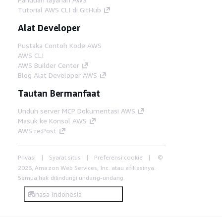
Tutorial AWS CLI di GitHub
Alat Developer
Pustaka Contoh Kode AWS
AWS CLI
AWS Builder Center
Blog Alat Developer AWS
Tautan Bermanfaat
Unduh server MCP Dokumentasi AWS
Masuk ke Konsol AWS
AWS re:Post
Privasi
Syarat situs
Preferensi cookie
©
2026, Amazon Web Services, Inc. atau afiliasinya.
Semua hak dilindungi undang-undang.
Bahasa Indonesia