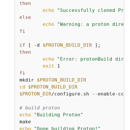
then
echo
"Successfully cloned Prot
else
echo
"Warning: a proton direct
fi
if
 [ -d 
$PROTON_BUILD_DIR
then
echo
"Error: protonBuild direc
exit
fi
mkdir 
$PROTON_BUILD_DIR
cd
$PROTON_BUILD_DIR
$PROTON_DIR
/configure.sh --enable-ccac
# build proton
echo
"Building Proton"
echo
"Done building Proton!"