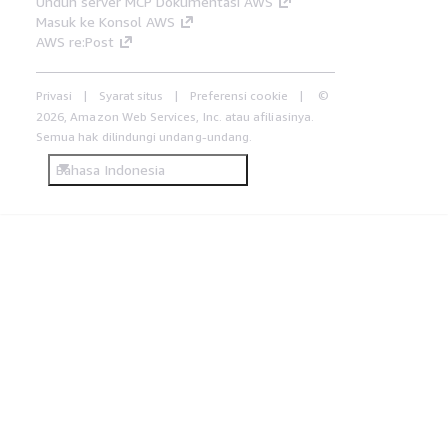
Unduh server MCP Dokumentasi AWS
Masuk ke Konsol AWS
AWS re:Post
Privasi
Syarat situs
Preferensi cookie
©
2026, Amazon Web Services, Inc. atau afiliasinya.
Semua hak dilindungi undang-undang.
Bahasa Indonesia