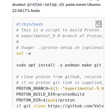
disebut
pada mesin Ubuntu
proton-setup.sh
22.04 LTS Anda.
#!/bin/bash
# This is a script to build Proton. Th
# experimental_9.0 branch of Proton, b
#
# Usage: ./proton-setup.sh [optional p
set
 -e

sudo apt install -y podman make git

# clone proton from github, recurse su
# if no proton git link is supplied, u
PROTON_BRANCH=
$
{
1:-"experimental-9.0-2
PROTON_BUILD_DIR=protonBuild

PROTON_DIR=$(
pwd
if
 git 
clone
 https://github.com/ValveS