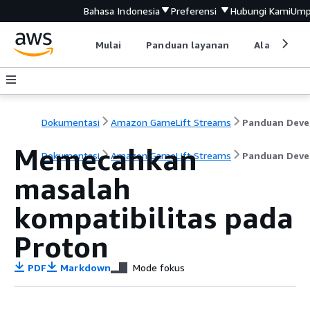
Bahasa Indonesia
Preferensi
Hubungi Kami
Ump
Mulai
Panduan layanan
Alat devel
Dokumentasi
Amazon GameLift Streams
Memecahkan
Dokumentasi
Amazon GameLift Streams
Panduan Deve
masalah
kompatibilitas pada
Proton
PDF
Markdown
Mode fokus