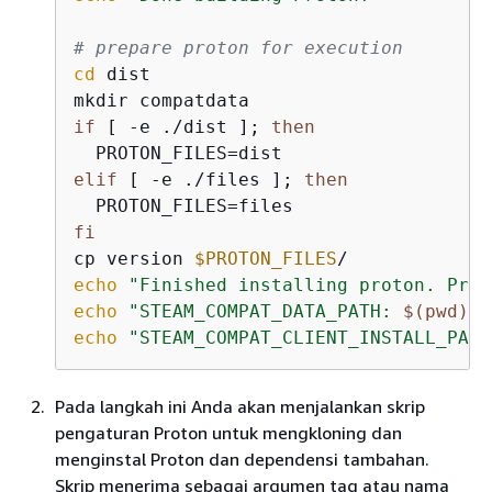
# prepare proton for execution
cd
 dist

if
 [ -e ./dist ]; 
then
elif
 [ -e ./files ]; 
then
fi
cp version 
$PROTON_FILES
echo
"Finished installing proton. Prot
echo
"STEAM_COMPAT_DATA_PATH: 
$(pwd)
/c
echo
"STEAM_COMPAT_CLIENT_INSTALL_PATH
Pada langkah ini Anda akan menjalankan skrip
pengaturan Proton untuk mengkloning dan
menginstal Proton dan dependensi tambahan.
Skrip menerima sebagai argumen tag atau nama